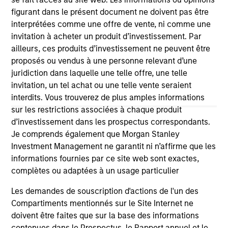
third party site. We are providing these hyperlinks to you
figurant dans le présent document ne doivent pas être
only as a convenience and the inclusion of any hyperlink is
interprétées comme une offre de vente, ni comme une
not and does not imply any endorsement, approval,
investigation, verification or monitoring by us of any
invitation à acheter un produit d’investissement. Par
information contained in any hyperlinked site. In no event
ailleurs, ces produits d’investissement ne peuvent être
shall we be responsible for the information contained on
proposés ou vendus à une personne relevant d’une
the site or your use of such site.
juridiction dans laquelle une telle offre, une telle
invitation, un tel achat ou une telle vente seraient
interdits. Vous trouverez de plus amples informations
sur les restrictions associées à chaque produit
d’investissement dans les prospectus correspondants.
Je comprends également que Morgan Stanley
Investment Management ne garantit ni n’affirme que les
informations fournies par ce site web sont exactes,
complètes ou adaptées à un usage particulier
Les demandes de souscription d'actions de l'un des
Compartiments mentionnés sur le Site Internet ne
Morgan Stanley
doivent être faites que sur la base des informations
contenues dans le Prospectus, le Rapport annuel et le