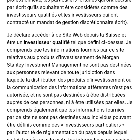
Realization Date
par écrit qu'ils souhaitent être considérés comme des
Jan 2000
investisseurs qualifiés et les investisseurs qui ont
contracté un mandat de gestion discrétionnaire écrit).
Commerce One (NASDAQ:CMRC) provides global e-
commerce solutions.
Je déclare accéder à ce Site Web depuis la
Suisse
et
Investment Team
être un
investisseur qualifié
tel que défini ci-dessus. Je
Morgan Stanley Expansion Capital
comprends que les informations fournies par ce site
relatives aux produits d’investissement de Morgan
Stanley Investment Management ne sont pas destinées
aux personnes relevant de toute juridiction dans
laquelle la distribution des produits d’investissement ou
la communication des informations afférentes n’est pas
As of July 25, 2025. The above is provided for informational
autorisée, et ne sont pas destinées à être distribuées
and educational purposes only. There is no guarantee that
the investment mentioned resulted in positive performance
auprès de ces personnes, ni à être utilisées par elles. Je
(for realized holdings), or will perform well in the future (for
comprends également que les informations fournies
current holdings). The trademarks and service marks above
par ce site ne sont pas destinées aux individus pouvant
are the property of their respective owners. The information
être définis comme des « investisseurs particuliers »
on this website has not been authorized, sponsored, or
otherwise approved by such owners. By clicking on any
par l’autorité de réglementation du pays depuis lequel
links shown here, you agree that you are navigating to a
se fait l’accès au site web. Les informations ou opinions