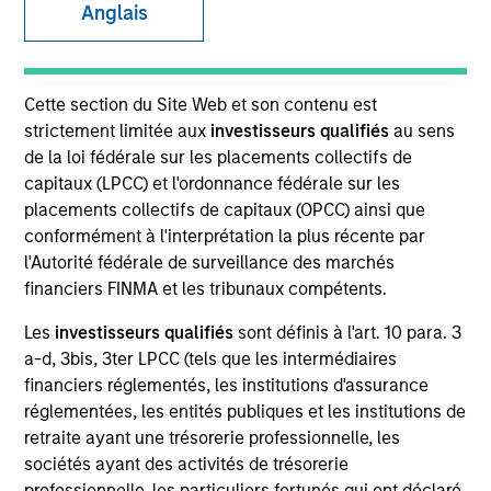
Anglais
SECTOR
Cette section du Site Web et son contenu est
Technology
strictement limitée aux
investisseurs qualifiés
au sens
de la loi fédérale sur les placements collectifs de
capitaux (LPCC) et l'ordonnance fédérale sur les
COUNTRY
placements collectifs de capitaux (OPCC) ainsi que
United States
conformément à l'interprétation la plus récente par
l'Autorité fédérale de surveillance des marchés
financiers FINMA et les tribunaux compétents.
Les
investisseurs qualifiés
sont définis à l'art. 10 para. 3
Invested on
a-d, 3bis, 3ter LPCC (tels que les intermédiaires
Dec 1996
financiers réglementés, les institutions d'assurance
réglementées, les entités publiques et les institutions de
Transaction Type
retraite ayant une trésorerie professionnelle, les
First Institutional
sociétés ayant des activités de trésorerie
professionnelle, les particuliers fortunés qui ont déclaré