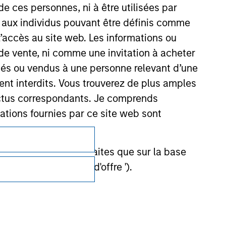
de ces personnes, ni à être utilisées par
s aux individus pouvant être définis comme
 l’accès au site web. Les informations ou
de vente, ni comme une invitation à acheter
osés ou vendus à une personne relevant d’une
aient interdits. Vous trouverez de plus amples
ectus correspondants. Je comprends
tions fournies par ce site web sont
Confidentialité
et ne doivent être faites que sur la base
Your Privacy Choices
ctifs (' Documents d'offre ').
Conditions d'utilisation
stment Management Limited (qui a dûment
ble d'affecter la portée et l'exactitude des
n Stanley Investment Management ou les