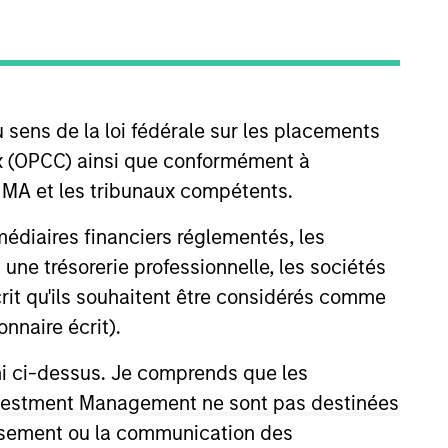
nvestment Team
organ Stanley Expansion Capital
 sens de la loi fédérale sur les placements
aux (OPCC) ainsi que conformément à
FINMA et les tribunaux compétents.
guarantee that the investment mentioned
ermédiaires financiers réglementés, les
ldings). The trademarks and service marks
zed, sponsored, or otherwise approved by
 une trésorerie professionnelle, les sociétés
 We are providing these hyperlinks to you
écrit qu'ils souhaitent être considérés comme
val, investigation, verification or
 for the information contained on the site
nnaire écrit).
ni ci-dessus. Je comprends que les
 Investment Management ne sont pas destinées
tissement ou la communication des