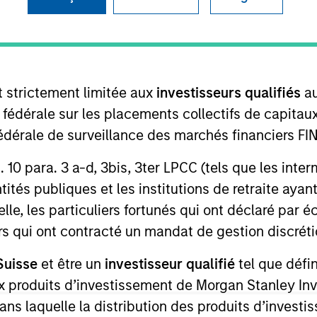
I
on Type
Realization Date
M
w-On
Jan 2006
 modular eBusiness applications that improve the
 selling process. Acquired by Sterling Commerce, a
t strictement limitée aux
investisseurs qualifiés
au
e fédérale sur les placements collectifs de capit
té fédérale de surveillance des marchés financiers 
 for informational and educational purposes only. There is no 
rt. 10 para. 3 a-d, 3bis, 3ter LPCC (tels que les int
ed holdings), or will perform well in the future (for current ho
 owners. The information on this website has not been authori
ités publiques et les institutions de retraite ayant
 here, you agree that you are navigating to a third party site.
lle, les particuliers fortunés qui ont déclaré par 
any hyperlink is not and does not imply any endorsement, appro
ed in any hyperlinked site. In no event shall we be responsible
urs qui ont contracté un mandat de gestion discrétio
Suisse
et être un
investisseur qualifié
tel que défi
 aux produits d’investissement de Morgan Stanley
dans laquelle la distribution des produits d’inves