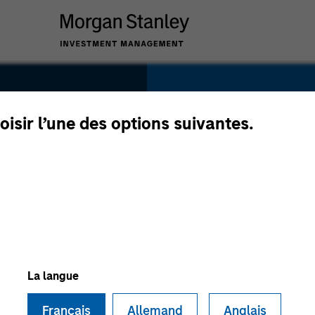
SECTOR
Technology
oisir l’une des options suivantes.
COUNTRY
United States
La langue
Français
Allemand
Anglais