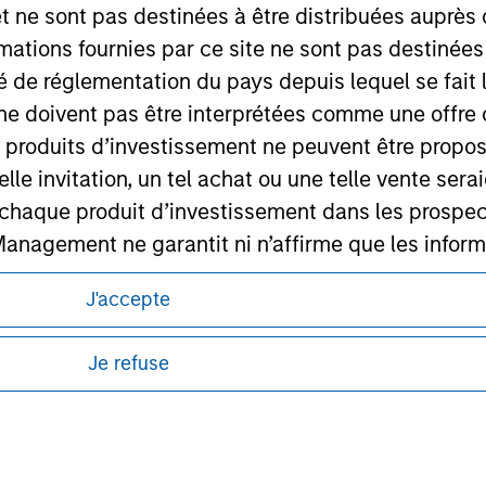
ley
et ne sont pas destinées à être distribuées auprès 
mations fournies par ce site ne sont pas destinée
ley Careers
ité de réglementation du pays depuis lequel se fait
ne doivent pas être interprétées comme une offre 
es produits d’investissement ne peuvent être prop
telle invitation, un tel achat ou une telle vente ser
 à chaque produit d’investissement dans les prosp
agement ne garantit ni n’affirme que les informa
articulier
J'accepte
itions d’utilisation avant d’engager toute
un des Compartiments mentionnés sur le Site Intern
s et réglementaires applicables à la diffusion
, le Rapport annuel et le Rapport semestriel respe
de Morgan Stanley Investment Management.
Je refuse
ponibles dans certaines juridictions ou pour
b sont, à la connaissance de Morgan Stanley Inve
lisation pour de plus amples informations.
la réalité et ne comportent aucune omission suscepti
ucune garantie d'exactitude n'est donnée et Morga