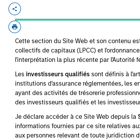
Invested on
Transacti
Feb 2000
Follo
Comergent is an enterprise suite of
efficiency and effectiveness of the
Cette section du Site Web et son contenu es
subsidiary of AT&T, (NYSE:T).
collectifs de capitaux (LPCC) et l'ordonnanc
l'interprétation la plus récente par l'Autori
As of July 25, 2025. The above is provided
Les
investisseurs qualifiés
sont définis à l'a
resulted in positive performance (for realiz
above are the property of their respective
institutions d'assurance réglementées, les ent
such owners. By clicking on any links shown
ayant des activités de trésorerie professionne
only as a convenience and the inclusion of 
monitoring by us of any information contain
des investisseurs qualifiés et les investisse
or your use of such site.
Je déclare accéder à ce Site Web depuis la
informations fournies par ce site relatives
aux personnes relevant de toute juridiction 