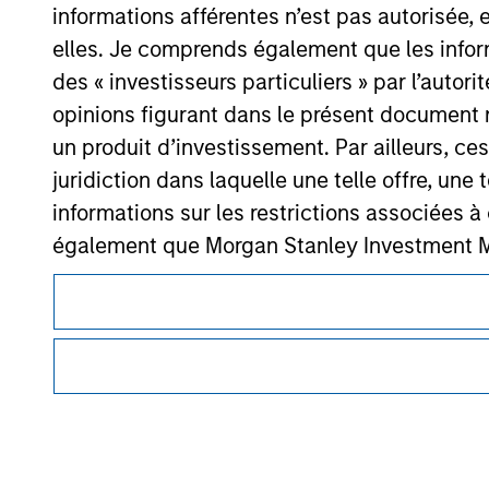
Morgan Stan
informations afférentes n’est pas autorisée, 
elles. Je comprends également que les infor
Morgan Stan
des « investisseurs particuliers » par l’autor
opinions figurant dans le présent document 
un produit d’investissement. Par ailleurs, c
juridiction dans laquelle une telle offre, une 
informations sur les restrictions associées
également que Morgan Stanley Investment Man
Ce document est une communication promotionnelle.
exactes, complètes ou adaptées à un usage p
Les utilisateurs sont invités à prendre connaissance des cond
Les demandes de souscription d'actions de l'
procédure, car celles-ci mentionnent des restrictions légale
des informations contenues dans le Prospectus
des informations relatives aux produits d’investissement 
Les services décrits sur ce site Web peuvent ne pas être dis
Les informations présentées sur le site We
certaines personnes. Merci de consulter nos conditions d’uti
veillé à ce que ce soit le cas), conformes à 
informations ainsi présentées. Toutefois, a