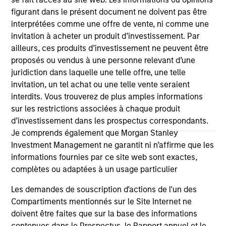
well in the future (for current holdings). The trademarks and
figurant dans le présent document ne doivent pas être
service marks above are the property of their respective
interprétées comme une offre de vente, ni comme une
owners. The information on this website has not been
invitation à acheter un produit d’investissement. Par
authorized, sponsored, or otherwise approved by such
owners. By clicking on any links shown here, you agree that
ailleurs, ces produits d’investissement ne peuvent être
you are navigating to a third party site. We are providing
proposés ou vendus à une personne relevant d’une
these hyperlinks to you only as a convenience and the
juridiction dans laquelle une telle offre, une telle
inclusion of any hyperlink is not and does not imply any
invitation, un tel achat ou une telle vente seraient
endorsement, approval, investigation, verification or
monitoring by us of any information contained in any
interdits. Vous trouverez de plus amples informations
hyperlinked site. In no event shall we be responsible for the
sur les restrictions associées à chaque produit
information contained on the site or your use of such site.
d’investissement dans les prospectus correspondants.
Je comprends également que Morgan Stanley
Investment Management ne garantit ni n’affirme que les
informations fournies par ce site web sont exactes,
complètes ou adaptées à un usage particulier
Les demandes de souscription d'actions de l'un des
Compartiments mentionnés sur le Site Internet ne
doivent être faites que sur la base des informations
contenues dans le Prospectus, le Rapport annuel et le