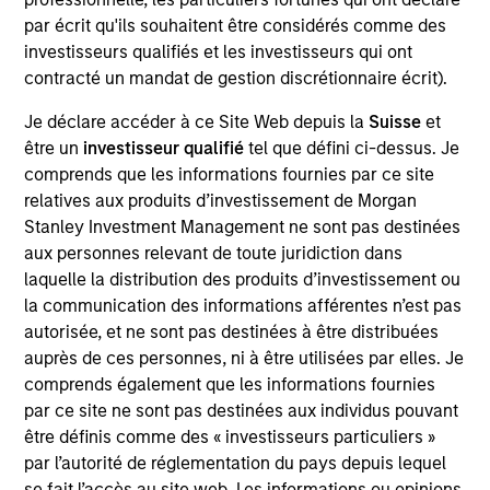
Cloudian is a cloud-based data management
par écrit qu'ils souhaitent être considérés comme des
provider focused on distributed object storage
investisseurs qualifiés et les investisseurs qui ont
systems. The Company’s products enable large
contracté un mandat de gestion discrétionnaire écrit).
organizations to store massive amounts of
structured or unstructured data across deployments
Je déclare accéder à ce Site Web depuis la
Suisse
et
être un
investisseur qualifié
tel que défini ci-dessus. Je
and hybrid environments.
comprends que les informations fournies par ce site
View Site
relatives aux produits d’investissement de Morgan
Stanley Investment Management ne sont pas destinées
Investment Team
aux personnes relevant de toute juridiction dans
Morgan Stanley Expansion Capital
laquelle la distribution des produits d’investissement ou
la communication des informations afférentes n’est pas
autorisée, et ne sont pas destinées à être distribuées
auprès de ces personnes, ni à être utilisées par elles. Je
comprends également que les informations fournies
par ce site ne sont pas destinées aux individus pouvant
As of December 12, 2025. The above is provided for
être définis comme des « investisseurs particuliers »
informational and educational purposes only. There is no
par l’autorité de réglementation du pays depuis lequel
guarantee that the investment mentioned resulted in
positive performance (for realized holdings), or will perform
se fait l’accès au site web. Les informations ou opinions