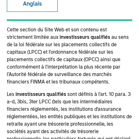
Anglais
SECTOR
Cette section du Site Web et son contenu est
B2B Data Management Software
strictement limitée aux
investisseurs qualifiés
au sens
de la loi fédérale sur les placements collectifs de
capitaux (LPCC) et l'ordonnance fédérale sur les
COUNTRY
placements collectifs de capitaux (OPCC) ainsi que
United States
conformément à l'interprétation la plus récente par
l'Autorité fédérale de surveillance des marchés
financiers FINMA et les tribunaux compétents.
Les
investisseurs qualifiés
sont définis à l'art. 10 para. 3
Invested on
a-d, 3bis, 3ter LPCC (tels que les intermédiaires
Jun 2024
financiers réglementés, les institutions d'assurance
réglementées, les entités publiques et les institutions de
Transaction Type
retraite ayant une trésorerie professionnelle, les
Credit
sociétés ayant des activités de trésorerie
professionnelle, les particuliers fortunés qui ont déclaré