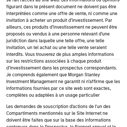
third party site. We are providing these hyperlinks to you
figurant dans le présent document ne doivent pas être
only as a convenience and the inclusion of any hyperlink is
interprétées comme une offre de vente, ni comme une
not and does not imply any endorsement, approval,
investigation, verification or monitoring by us of any
invitation à acheter un produit d’investissement. Par
information contained in any hyperlinked site. In no event
ailleurs, ces produits d’investissement ne peuvent être
shall we be responsible for the information contained on
proposés ou vendus à une personne relevant d’une
the site or your use of such site.
juridiction dans laquelle une telle offre, une telle
invitation, un tel achat ou une telle vente seraient
interdits. Vous trouverez de plus amples informations
sur les restrictions associées à chaque produit
d’investissement dans les prospectus correspondants.
Je comprends également que Morgan Stanley
Investment Management ne garantit ni n’affirme que les
informations fournies par ce site web sont exactes,
complètes ou adaptées à un usage particulier
Les demandes de souscription d'actions de l'un des
Compartiments mentionnés sur le Site Internet ne
Morgan Stanley
doivent être faites que sur la base des informations
contenues dans le Prospectus, le Rapport annuel et le