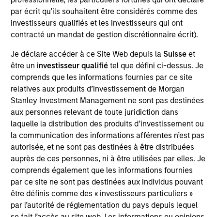
Realization Date
par écrit qu'ils souhaitent être considérés comme des
Jan 2001
investisseurs qualifiés et les investisseurs qui ont
contracté un mandat de gestion discrétionnaire écrit).
Business-to-business company focused on the design and
construction market. Acquired by Autodesk.
Je déclare accéder à ce Site Web depuis la
Suisse
et
Investment Team
être un
investisseur qualifié
tel que défini ci-dessus. Je
Morgan Stanley Expansion Capital
comprends que les informations fournies par ce site
relatives aux produits d’investissement de Morgan
Stanley Investment Management ne sont pas destinées
aux personnes relevant de toute juridiction dans
laquelle la distribution des produits d’investissement ou
la communication des informations afférentes n’est pas
As of July 25, 2025. The above is provided for informational
autorisée, et ne sont pas destinées à être distribuées
and educational purposes only. There is no guarantee that
the investment mentioned resulted in positive performance
auprès de ces personnes, ni à être utilisées par elles. Je
(for realized holdings), or will perform well in the future (for
comprends également que les informations fournies
current holdings). The trademarks and service marks above
par ce site ne sont pas destinées aux individus pouvant
are the property of their respective owners. The information
être définis comme des « investisseurs particuliers »
on this website has not been authorized, sponsored, or
otherwise approved by such owners. By clicking on any
par l’autorité de réglementation du pays depuis lequel
links shown here, you agree that you are navigating to a
se fait l’accès au site web. Les informations ou opinions