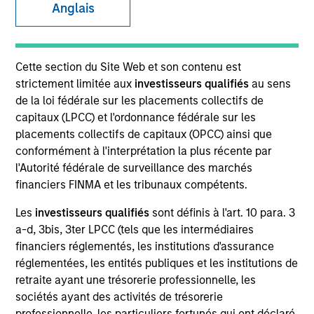
Anglais
SECTOR
Cette section du Site Web et son contenu est
Technology
strictement limitée aux
investisseurs qualifiés
au sens
de la loi fédérale sur les placements collectifs de
capitaux (LPCC) et l'ordonnance fédérale sur les
COUNTRY
placements collectifs de capitaux (OPCC) ainsi que
United States
conformément à l'interprétation la plus récente par
l'Autorité fédérale de surveillance des marchés
financiers FINMA et les tribunaux compétents.
Les
investisseurs qualifiés
sont définis à l'art. 10 para. 3
Invested on
a-d, 3bis, 3ter LPCC (tels que les intermédiaires
Mar 2000
financiers réglementés, les institutions d'assurance
réglementées, les entités publiques et les institutions de
Transaction Type
retraite ayant une trésorerie professionnelle, les
Follow-On
sociétés ayant des activités de trésorerie
professionnelle, les particuliers fortunés qui ont déclaré