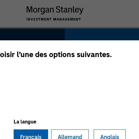
SECTOR
Retail
oisir l’une des options suivantes.
COUNTRY
United States
La langue
Français
Allemand
Anglais