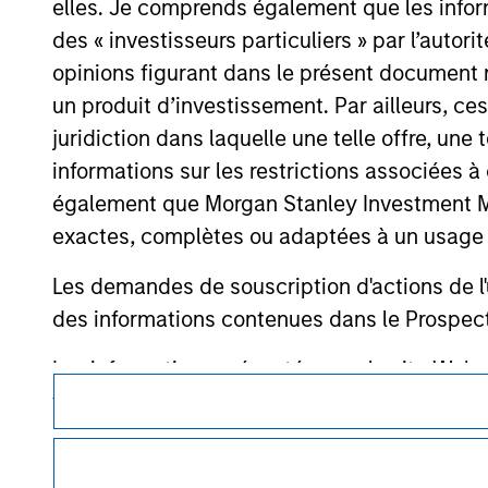
elles. Je comprends également que les infor
or your use of such site.
des « investisseurs particuliers » par l’autor
opinions figurant dans le présent document 
un produit d’investissement. Par ailleurs, c
juridiction dans laquelle une telle offre, une 
Morgan Stan
informations sur les restrictions associées
Morgan Stan
également que Morgan Stanley Investment Man
exactes, complètes ou adaptées à un usage p
Les demandes de souscription d'actions de l'
des informations contenues dans le Prospectus
Les informations présentées sur le site We
Ce document est une communication promotionnelle.
veillé à ce que ce soit le cas), conformes à 
informations ainsi présentées. Toutefois, a
Les utilisateurs sont invités à prendre connaissance des cond
procédure, car celles-ci mentionnent des restrictions légale
membres affiliés n'acceptent aucune responsa
des informations relatives aux produits d’investissement 