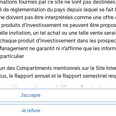
mations fournies par ce site ne sont pas destinée
ité de réglementation du pays depuis lequel se fait
ne doivent pas être interprétées comme une offre 
es produits d’investissement ne peuvent être prop
telle invitation, un tel achat ou une telle vente ser
ley
 à chaque produit d’investissement dans les prosp
ley Careers
agement ne garantit ni n’affirme que les informa
articulier
un des Compartiments mentionnés sur le Site Intern
, le Rapport annuel et le Rapport semestriel respe
b sont, à la connaissance de Morgan Stanley Inve
la réalité et ne comportent aucune omission suscepti
J'accepte
ucune garantie d'exactitude n'est donnée et Morga
itions d’utilisation avant d’engager toute
s et réglementaires applicables à la diffusion
Je refuse
bilité pour toute erreur ou omission de tiers.
de Morgan Stanley Investment Management.