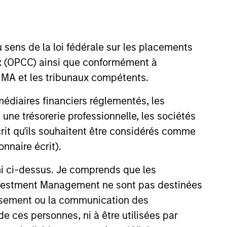
nvestment Team
organ Stanley Next Level
 sens de la loi fédérale sur les placements
aux (OPCC) ainsi que conformément à
FINMA et les tribunaux compétents.
ermédiaires financiers réglementés, les
 une trésorerie professionnelle, les sociétés
écrit qu'ils souhaitent être considérés comme
nnaire écrit).
ni ci-dessus. Je comprends que les
guarantee that the investment mentioned
ldings). The trademarks and service marks
 Investment Management ne sont pas destinées
zed, sponsored, or otherwise approved by
tissement ou la communication des
 We are providing these hyperlinks to you
val, investigation, verification or
de ces personnes, ni à être utilisées par
 for the information contained on the site