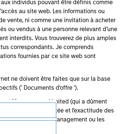
s aux individus pouvant être définis comme
 l’accès au site web. Les informations ou
de vente, ni comme une invitation à acheter
osés ou vendus à une personne relevant d’une
aient interdits. Vous trouverez de plus amples
ectus correspondants. Je comprends
tions fournies par ce site web sont
et ne doivent être faites que sur la base
ctifs (' Documents d'offre ').
stment Management Limited (qui a dûment
ble d'affecter la portée et l'exactitude des
Confidentialité
n Stanley Investment Management ou les
Your Privacy Choices