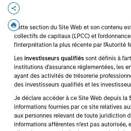
Invested on
Jun 2022
Cette section du Site Web et son contenu es
Bodily aims to be the content and pro
collectifs de capitaux (LPCC) et l'ordonnanc
leveraging product development, hea
content and products for women expe
l'interprétation la plus récente par l'Autori
pregnancy loss.
Les
investisseurs qualifiés
sont définis à l'a
View Current Employment Opportunit
institutions d'assurance réglementées, les ent
View Site
ayant des activités de trésorerie professionne
des investisseurs qualifiés et les investisse
Je déclare accéder à ce Site Web depuis la
As of July 25, 2025. The above is provided
resulted in positive performance (for realiz
informations fournies par ce site relatives
above are the property of their respective
aux personnes relevant de toute juridiction 
such owners. By clicking on any links shown
only as a convenience and the inclusion of 
informations afférentes n’est pas autorisée, 
monitoring by us of any information contain