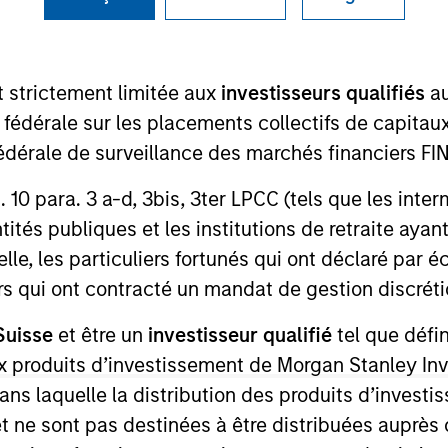
I
M
t strictement limitée aux
investisseurs qualifiés
au
duct leader in the women’s bodily transition space by
e fédérale sur les placements collectifs de capit
lth, and supply chain experts. The Company creates
riencing maternity & postpartum, breastfeeding, and
té fédérale de surveillance des marchés financiers 
rt. 10 para. 3 a-d, 3bis, 3ter LPCC (tels que les int
ies
ités publiques et les institutions de retraite ayant
lle, les particuliers fortunés qui ont déclaré par 
urs qui ont contracté un mandat de gestion discrétio
Suisse
et être un
investisseur qualifié
tel que défi
 for informational and educational purposes only. There is no 
ed holdings), or will perform well in the future (for current ho
 aux produits d’investissement de Morgan Stanley
 owners. The information on this website has not been authori
dans laquelle la distribution des produits d’inves
 here, you agree that you are navigating to a third party site.
any hyperlink is not and does not imply any endorsement, appro
et ne sont pas destinées à être distribuées auprès 
ed in any hyperlinked site. In no event shall we be responsible