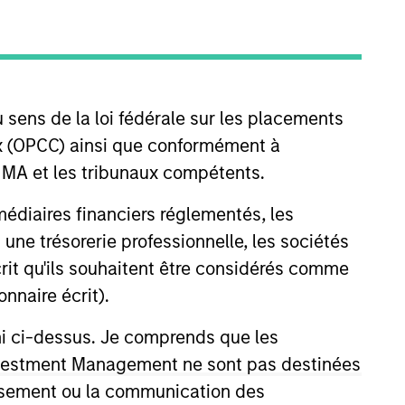
nvestment Team
organ Stanley Expansion Capital
 sens de la loi fédérale sur les placements
aux (OPCC) ainsi que conformément à
guarantee that the investment mentioned
FINMA et les tribunaux compétents.
ldings). The trademarks and service marks
zed, sponsored, or otherwise approved by
ermédiaires financiers réglementés, les
 We are providing these hyperlinks to you
val, investigation, verification or
 une trésorerie professionnelle, les sociétés
 for the information contained on the site
écrit qu'ils souhaitent être considérés comme
nnaire écrit).
ni ci-dessus. Je comprends que les
 Investment Management ne sont pas destinées
tissement ou la communication des