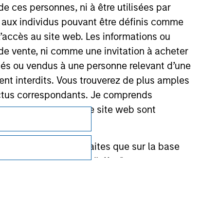
de ces personnes, ni à être utilisées par
s aux individus pouvant être définis comme
 l’accès au site web. Les informations ou
de vente, ni comme une invitation à acheter
osés ou vendus à une personne relevant d’une
aient interdits. Vous trouverez de plus amples
ectus correspondants. Je comprends
Confidentialité
tions fournies par ce site web sont
Your Privacy Choices
et ne doivent être faites que sur la base
Conditions d'utilisation
ctifs (' Documents d'offre ').
stment Management Limited (qui a dûment
ble d'affecter la portée et l'exactitude des
n Stanley Investment Management ou les