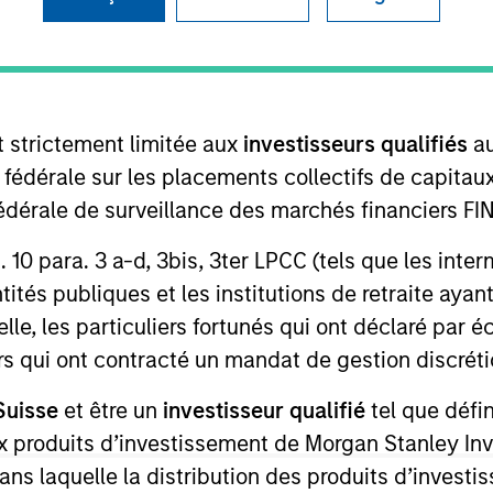
I
on Type
Realization Date
M
w-On
Jan 2004
) for enterprise software solutions.
t strictement limitée aux
investisseurs qualifiés
au
e fédérale sur les placements collectifs de capit
 for informational and educational purposes only. There is no 
té fédérale de surveillance des marchés financiers 
ed holdings), or will perform well in the future (for current ho
 owners. The information on this website has not been authori
rt. 10 para. 3 a-d, 3bis, 3ter LPCC (tels que les int
 here, you agree that you are navigating to a third party site.
any hyperlink is not and does not imply any endorsement, appro
ités publiques et les institutions de retraite ayant
ed in any hyperlinked site. In no event shall we be responsible
lle, les particuliers fortunés qui ont déclaré par 
urs qui ont contracté un mandat de gestion discrétio
Suisse
et être un
investisseur qualifié
tel que défi
 aux produits d’investissement de Morgan Stanley
ley
dans laquelle la distribution des produits d’inves