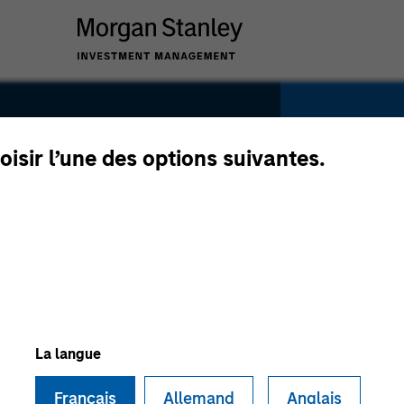
oisir l’une des options suivantes.
SECTOR
Technolo
La langue
Français
Allemand
Anglais