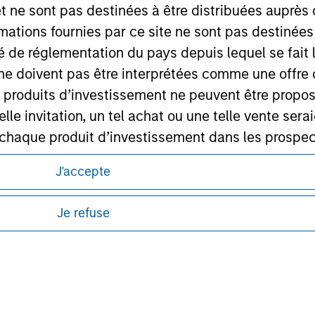
et ne sont pas destinées à être distribuées auprès 
ley Careers
mations fournies par ce site ne sont pas destinée
ité de réglementation du pays depuis lequel se fait
ne doivent pas être interprétées comme une offre 
es produits d’investissement ne peuvent être prop
telle invitation, un tel achat ou une telle vente ser
 à chaque produit d’investissement dans les prosp
agement ne garantit ni n’affirme que les informa
itions d’utilisation avant d’engager toute
J'accepte
articulier
s et réglementaires applicables à la diffusion
de Morgan Stanley Investment Management.
un des Compartiments mentionnés sur le Site Intern
Je refuse
ponibles dans certaines juridictions ou pour
, le Rapport annuel et le Rapport semestriel respe
lisation pour de plus amples informations.
b sont, à la connaissance de Morgan Stanley Inve
la réalité et ne comportent aucune omission suscepti
ucune garantie d'exactitude n'est donnée et Morga