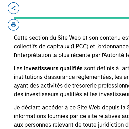
Invested on
Transacti
May 2000
Follo
An application service provider (ASP
Cette section du Site Web et son contenu es
collectifs de capitaux (LPCC) et l'ordonnanc
As of July 25, 2025. The above is provided
l'interprétation la plus récente par l'Autori
resulted in positive performance (for realiz
above are the property of their respective
Les
investisseurs qualifiés
sont définis à l'a
such owners. By clicking on any links shown
only as a convenience and the inclusion of 
institutions d'assurance réglementées, les ent
monitoring by us of any information contain
ayant des activités de trésorerie professionne
or your use of such site.
des investisseurs qualifiés et les investisse
Je déclare accéder à ce Site Web depuis la
informations fournies par ce site relatives
Morgan Stan
aux personnes relevant de toute juridiction 