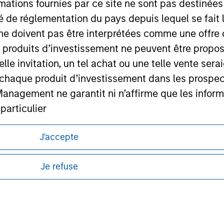
mations fournies par ce site ne sont pas destinée
ley
ité de réglementation du pays depuis lequel se fait
ley Careers
ne doivent pas être interprétées comme une offre 
es produits d’investissement ne peuvent être prop
telle invitation, un tel achat ou une telle vente ser
 à chaque produit d’investissement dans les prosp
agement ne garantit ni n’affirme que les informa
articulier
un des Compartiments mentionnés sur le Site Intern
J'accepte
itions d’utilisation avant d’engager toute
, le Rapport annuel et le Rapport semestriel respe
s et réglementaires applicables à la diffusion
de Morgan Stanley Investment Management.
Je refuse
b sont, à la connaissance de Morgan Stanley Inve
ponibles dans certaines juridictions ou pour
la réalité et ne comportent aucune omission suscepti
lisation pour de plus amples informations.
ucune garantie d'exactitude n'est donnée et Morga
bilité pour toute erreur ou omission de tiers.