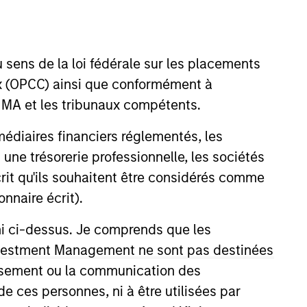
nvestment Team
organ Stanley Infrastructure
artners
 sens de la loi fédérale sur les placements
aux (OPCC) ainsi que conformément à
FINMA et les tribunaux compétents.
ermédiaires financiers réglementés, les
no guarantee that the investment mentioned
 une trésorerie professionnelle, les sociétés
ldings). The trademarks and service marks
écrit qu'ils souhaitent être considérés comme
zed, sponsored, or otherwise approved by
 We are providing these hyperlinks to you
nnaire écrit).
val, investigation, verification or
 for the information contained on the site
ni ci-dessus. Je comprends que les
 Investment Management ne sont pas destinées
tissement ou la communication des
de ces personnes, ni à être utilisées par