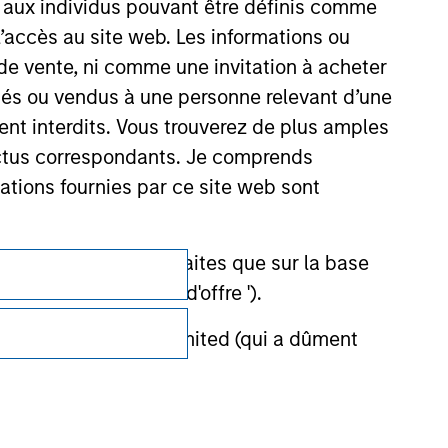
s aux individus pouvant être définis comme
 l’accès au site web. Les informations ou
de vente, ni comme une invitation à acheter
osés ou vendus à une personne relevant d’une
aient interdits. Vous trouverez de plus amples
ectus correspondants. Je comprends
tions fournies par ce site web sont
Confidentialité
et ne doivent être faites que sur la base
ctifs (' Documents d'offre ').
Your Privacy Choices
stment Management Limited (qui a dûment
Conditions d'utilisation
ble d'affecter la portée et l'exactitude des
n Stanley Investment Management ou les