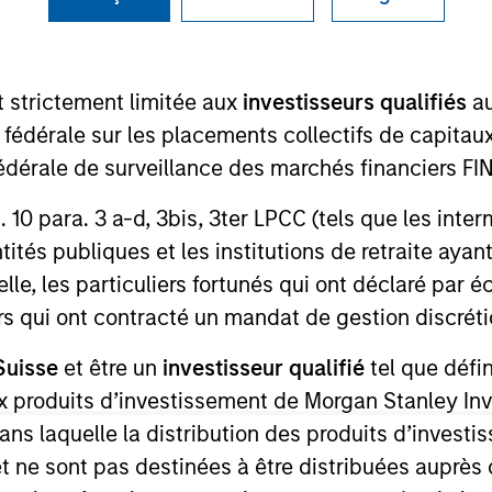
I
M
P
t strictement limitée aux
investisseurs qualifiés
au
s-fired power generation facility located in Bayonne,
e fédérale sur les placements collectifs de capit
 capacity and ancillary services exclusively to New
y-owned subsea cable
té fédérale de surveillance des marchés financiers 
rt. 10 para. 3 a-d, 3bis, 3ter LPCC (tels que les int
ed for informational and educational purposes only. There is 
ités publiques et les institutions de retraite ayant
ed holdings), or will perform well in the future (for current ho
lle, les particuliers fortunés qui ont déclaré par 
 owners. The information on this website has not been authori
 here, you agree that you are navigating to a third party site.
urs qui ont contracté un mandat de gestion discrétio
any hyperlink is not and does not imply any endorsement, appro
ed in any hyperlinked site. In no event shall we be responsible
Suisse
et être un
investisseur qualifié
tel que défi
 aux produits d’investissement de Morgan Stanley
dans laquelle la distribution des produits d’inves
et ne sont pas destinées à être distribuées auprès 