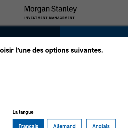
SECTOR
Power Generation
oisir l’une des options suivantes.
ter
COUNTRY
United States
La langue
Français
Allemand
Anglais