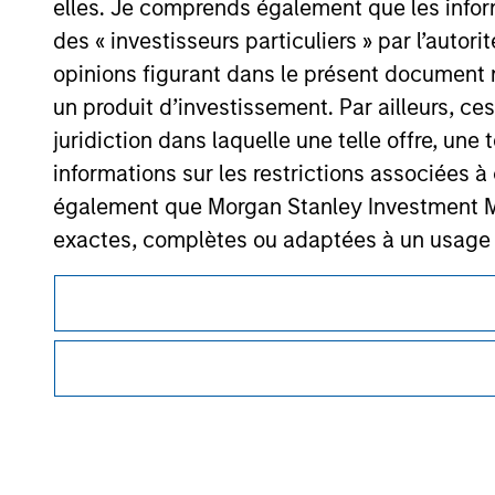
elles. Je comprends également que les infor
Morgan Stan
des « investisseurs particuliers » par l’autor
Morgan Stan
opinions figurant dans le présent document 
un produit d’investissement. Par ailleurs, c
juridiction dans laquelle une telle offre, une 
informations sur les restrictions associées
également que Morgan Stanley Investment Man
exactes, complètes ou adaptées à un usage p
Ce document est une communication promotionnelle.
Les demandes de souscription d'actions de l'
Les utilisateurs sont invités à prendre connaissance des cond
des informations contenues dans le Prospectus
procédure, car celles-ci mentionnent des restrictions légale
des informations relatives aux produits d’investissement 
Les informations présentées sur le site We
Les services décrits sur ce site Web peuvent ne pas être dis
veillé à ce que ce soit le cas), conformes à 
certaines personnes. Merci de consulter nos conditions d’uti
informations ainsi présentées. Toutefois, a
membres affiliés n'acceptent aucune responsa