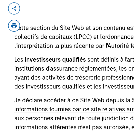
Invested on
Oct 2018
Cette section du Site Web et son contenu es
Bayonne Energy Center is a natural ga
collectifs de capitaux (LPCC) et l'ordonnanc
New Jersey, that supplies electricity,
York City via a dedicated and wholl
l'interprétation la plus récente par l'Autori
Les
investisseurs qualifiés
sont définis à l'a
As of August 21, 2025. The above is provid
institutions d'assurance réglementées, les ent
resulted in positive performance (for realiz
ayant des activités de trésorerie professionne
above are the property of their respective
such owners. By clicking on any links shown
des investisseurs qualifiés et les investisse
only as a convenience and the inclusion of 
monitoring by us of any information contain
Je déclare accéder à ce Site Web depuis la
or your use of such site
informations fournies par ce site relatives
aux personnes relevant de toute juridiction 
informations afférentes n’est pas autorisée, 