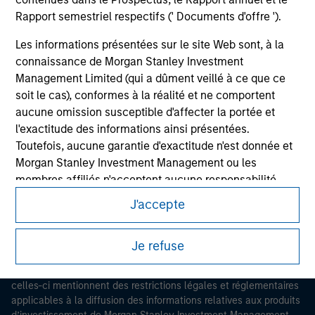
Rapport semestriel respectifs (' Documents d'offre ').
Les informations présentées sur le site Web sont, à la
connaissance de Morgan Stanley Investment
Management Limited (qui a dûment veillé à ce que ce
soit le cas), conformes à la réalité et ne comportent
Morgan Stanley
aucune omission susceptible d'affecter la portée et
l'exactitude des informations ainsi présentées.
Morgan Stanley Careers
Toutefois, aucune garantie d'exactitude n'est donnée et
Morgan Stanley Investment Management ou les
membres affiliés n'acceptent aucune responsabilité
pour toute erreur ou omission de tiers.
J'accepte
Les professionnels du secteur financier sont contraints
Ce document est une communication promotionnelle.
de respecter certaines obligations destinées à
Je refuse
Les utilisateurs sont invités à prendre connaissance des
empêcher l’utilisation de fonds d’investissement à des
conditions d’utilisation avant d’engager toute procédure, car
fins de blanchiment d’argent. Par conséquent, une
celles-ci mentionnent des restrictions légales et réglementaires
procédure d’identification des souscripteurs est
applicables à la diffusion des informations relatives aux produits
imposée. Morgan Stanley Investment Management