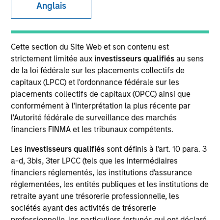
Anglais
SECTOR
Cette section du Site Web et son contenu est
Retail
strictement limitée aux
investisseurs qualifiés
au sens
de la loi fédérale sur les placements collectifs de
capitaux (LPCC) et l'ordonnance fédérale sur les
COUNTRY
placements collectifs de capitaux (OPCC) ainsi que
United States
conformément à l'interprétation la plus récente par
l'Autorité fédérale de surveillance des marchés
financiers FINMA et les tribunaux compétents.
Les
investisseurs qualifiés
sont définis à l'art. 10 para. 3
Invested on
a-d, 3bis, 3ter LPCC (tels que les intermédiaires
Mar 2022
financiers réglementés, les institutions d'assurance
AptDeco is an online marketplace for second-hand
réglementées, les entités publiques et les institutions de
retraite ayant une trésorerie professionnelle, les
and resale furniture that features a verified
sociétés ayant des activités de trésorerie
community of buyers and sellers, pre-arranged pick
professionnelle, les particuliers fortunés qui ont déclaré