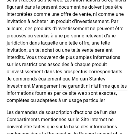
figurant dans le présent document ne doivent pas être
As of July 25, 2025. The above is provided for informational
interprétées comme une offre de vente, ni comme une
and educational purposes only. There is no guarantee that
the investment mentioned resulted in positive performance
invitation à acheter un produit d’investissement. Par
(for realized holdings), or will perform well in the future (for
ailleurs, ces produits d’investissement ne peuvent être
current holdings). The trademarks and service marks above
proposés ou vendus à une personne relevant d’une
are the property of their respective owners. The information
on this website has not been authorized, sponsored, or
juridiction dans laquelle une telle offre, une telle
otherwise approved by such owners. By clicking on any
invitation, un tel achat ou une telle vente seraient
links shown here, you agree that you are navigating to a
interdits. Vous trouverez de plus amples informations
third party site. We are providing these hyperlinks to you
sur les restrictions associées à chaque produit
only as a convenience and the inclusion of any hyperlink is
not and does not imply any endorsement, approval,
d’investissement dans les prospectus correspondants.
investigation, verification or monitoring by us of any
Je comprends également que Morgan Stanley
information contained in any hyperlinked site. In no event
Investment Management ne garantit ni n’affirme que les
shall we be responsible for the information contained on
informations fournies par ce site web sont exactes,
the site or your use of such site.
complètes ou adaptées à un usage particulier
Les demandes de souscription d'actions de l'un des
Compartiments mentionnés sur le Site Internet ne
doivent être faites que sur la base des informations
contenues dans le Prospectus, le Rapport annuel et le