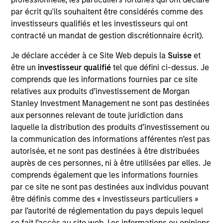
up / delivery and a secure payment portal, creating
par écrit qu'ils souhaitent être considérés comme des
a hassle-free experience for buyers and sellers.
investisseurs qualifiés et les investisseurs qui ont
Customers of branded furniture retailers can buy
contracté un mandat de gestion discrétionnaire écrit).
and sell products of specific brands easily on the
Je déclare accéder à ce Site Web depuis la
Suisse
et
platform, creating an ecosystem of repeat
être un
investisseur qualifié
tel que défini ci-dessus. Je
customers for both the retailers and AptDeco.
comprends que les informations fournies par ce site
View Current Employment Opportunities
relatives aux produits d’investissement de Morgan
Stanley Investment Management ne sont pas destinées
View Site
aux personnes relevant de toute juridiction dans
Investment Team
laquelle la distribution des produits d’investissement ou
la communication des informations afférentes n’est pas
Morgan Stanley Next Level
autorisée, et ne sont pas destinées à être distribuées
auprès de ces personnes, ni à être utilisées par elles. Je
comprends également que les informations fournies
par ce site ne sont pas destinées aux individus pouvant
être définis comme des « investisseurs particuliers »
par l’autorité de réglementation du pays depuis lequel
se fait l’accès au site web. Les informations ou opinions