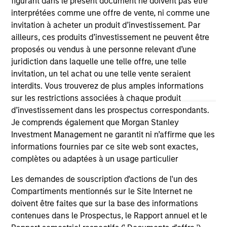
figurant dans le présent document ne doivent pas être
links shown here, you agree that you are navigating to a
interprétées comme une offre de vente, ni comme une
third party site. We are providing these hyperlinks to you
invitation à acheter un produit d’investissement. Par
only as a convenience and the inclusion of any hyperlink is
ailleurs, ces produits d’investissement ne peuvent être
not and does not imply any endorsement, approval,
investigation, verification or monitoring by us of any
proposés ou vendus à une personne relevant d’une
information contained in any hyperlinked site. In no event
juridiction dans laquelle une telle offre, une telle
shall we be responsible for the information contained on
invitation, un tel achat ou une telle vente seraient
the site or your use of such site.
interdits. Vous trouverez de plus amples informations
sur les restrictions associées à chaque produit
d’investissement dans les prospectus correspondants.
Je comprends également que Morgan Stanley
Investment Management ne garantit ni n’affirme que les
informations fournies par ce site web sont exactes,
complètes ou adaptées à un usage particulier
Les demandes de souscription d'actions de l'un des
Compartiments mentionnés sur le Site Internet ne
doivent être faites que sur la base des informations
contenues dans le Prospectus, le Rapport annuel et le
Morgan Stanley