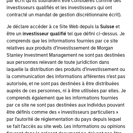
par écrit qu'ils souhaitent être considérés comme des
Realization Date
investisseurs qualifiés et les investisseurs qui ont
Jan 1997
contracté un mandat de gestion discrétionnaire écrit).
Anasazi provides central reservations software and
Je déclare accéder à ce Site Web depuis la
Suisse
et
services. Acquired by REZsolutions, now Pegasus
être un
investisseur qualifié
tel que défini ci-dessus. Je
(NASDAQ:PEGS).
comprends que les informations fournies par ce site
Investment Team
relatives aux produits d’investissement de Morgan
Morgan Stanley Expansion Capital
Stanley Investment Management ne sont pas destinées
aux personnes relevant de toute juridiction dans
laquelle la distribution des produits d’investissement ou
la communication des informations afférentes n’est pas
autorisée, et ne sont pas destinées à être distribuées
auprès de ces personnes, ni à être utilisées par elles. Je
As of July 25, 2025. The above is provided for informational
comprends également que les informations fournies
and educational purposes only. There is no guarantee that
the investment mentioned resulted in positive performance
par ce site ne sont pas destinées aux individus pouvant
(for realized holdings), or will perform well in the future (for
être définis comme des « investisseurs particuliers »
current holdings). The trademarks and service marks above
par l’autorité de réglementation du pays depuis lequel
are the property of their respective owners. The information
se fait l’accès au site web. Les informations ou opinions
on this website has not been authorized, sponsored, or
otherwise approved by such owners. By clicking on any