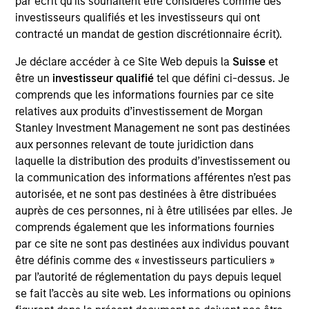
par écrit qu'ils souhaitent être considérés comme des
Follow-On
investisseurs qualifiés et les investisseurs qui ont
Alternative Behavior Strategies, Inc. was founded in 2011
contracté un mandat de gestion discrétionnaire écrit).
and is based in Salt Lake City, Utah. The Company offers
Applied Behavior Analysis (ABA) therapy in the home, as
Je déclare accéder à ce Site Web depuis la
Suisse
et
well as other services such as speech and occupational
être un
investisseur qualifié
tel que défini ci-dessus. Je
therapy in clinic settings. The Company’s primary ABA
comprends que les informations fournies par ce site
therapy services are provided by an in-house workforce
relatives aux produits d’investissement de Morgan
consisting of over 50 Board Certified Behavior Analysts
Stanley Investment Management ne sont pas destinées
(BCBAs) and over 375 part-time Behavior Interventionists
aux personnes relevant de toute juridiction dans
(BIs), treating patients in Utah, North Carolina and California.
laquelle la distribution des produits d’investissement ou
View Current Employment Opportunities
la communication des informations afférentes n’est pas
autorisée, et ne sont pas destinées à être distribuées
View Site
auprès de ces personnes, ni à être utilisées par elles. Je
comprends également que les informations fournies
Board Membership
par ce site ne sont pas destinées aux individus pouvant
Melissa Daniels
être définis comme des « investisseurs particuliers »
par l’autorité de réglementation du pays depuis lequel
Investment Team
se fait l’accès au site web. Les informations ou opinions
Morgan Stanley Expansion Capital