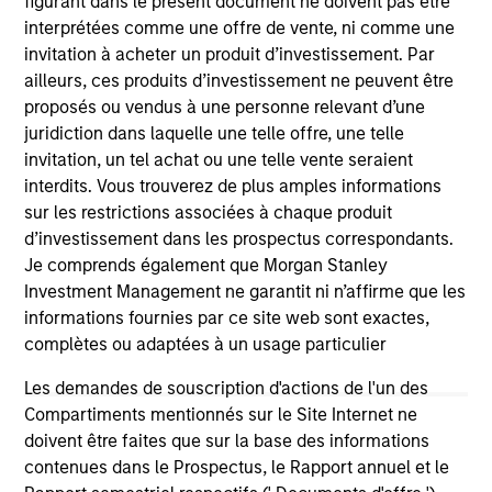
figurant dans le présent document ne doivent pas être
interprétées comme une offre de vente, ni comme une
invitation à acheter un produit d’investissement. Par
ailleurs, ces produits d’investissement ne peuvent être
proposés ou vendus à une personne relevant d’une
juridiction dans laquelle une telle offre, une telle
invitation, un tel achat ou une telle vente seraient
interdits. Vous trouverez de plus amples informations
As of July 25, 2025. The above is provided for informational
sur les restrictions associées à chaque produit
and educational purposes only. There is no guarantee that
d’investissement dans les prospectus correspondants.
the investment mentioned resulted in positive performance
Je comprends également que Morgan Stanley
(for realized holdings), or will perform well in the future (for
current holdings). The trademarks and service marks above
Investment Management ne garantit ni n’affirme que les
are the property of their respective owners. The information
informations fournies par ce site web sont exactes,
on this website has not been authorized, sponsored, or
complètes ou adaptées à un usage particulier
otherwise approved by such owners. By clicking on any
links shown here, you agree that you are navigating to a
Les demandes de souscription d'actions de l'un des
third party site. We are providing these hyperlinks to you
only as a convenience and the inclusion of any hyperlink is
Compartiments mentionnés sur le Site Internet ne
not and does not imply any endorsement, approval,
doivent être faites que sur la base des informations
investigation, verification or monitoring by us of any
contenues dans le Prospectus, le Rapport annuel et le
information contained in any hyperlinked site. In no event