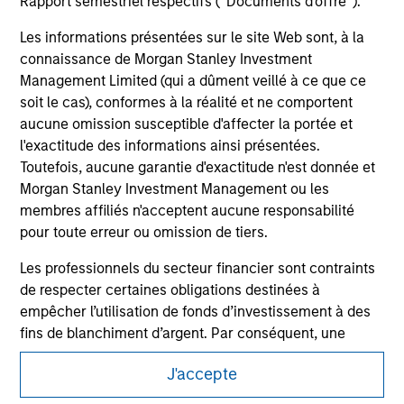
Rapport semestriel respectifs (' Documents d'offre ').
shall we be responsible for the information contained on
the site or your use of such site.
Les informations présentées sur le site Web sont, à la
connaissance de Morgan Stanley Investment
Management Limited (qui a dûment veillé à ce que ce
soit le cas), conformes à la réalité et ne comportent
aucune omission susceptible d'affecter la portée et
l'exactitude des informations ainsi présentées.
Toutefois, aucune garantie d'exactitude n'est donnée et
Morgan Stanley Investment Management ou les
membres affiliés n'acceptent aucune responsabilité
pour toute erreur ou omission de tiers.
Les professionnels du secteur financier sont contraints
Morgan Stanley
de respecter certaines obligations destinées à
empêcher l’utilisation de fonds d’investissement à des
Morgan Stanley Careers
fins de blanchiment d’argent. Par conséquent, une
procédure d’identification des souscripteurs est
J'accepte
imposée. Morgan Stanley Investment Management
Limited peut procéder à des vérifications et d’autres