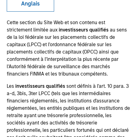
Anglais
Cette section du Site Web et son contenu est
strictement limitée aux
investisseurs qualifiés
au sens
de la loi fédérale sur les placements collectifs de
SECTOR
Healthcare
capitaux (LPCC) et l'ordonnance fédérale sur les
placements collectifs de capitaux (OPCC) ainsi que
conformément à l'interprétation la plus récente par
l'Autorité fédérale de surveillance des marchés
COUNTRY
United States
financiers FINMA et les tribunaux compétents.
Les
investisseurs qualifiés
sont définis à l'art. 10 para. 3
a-d, 3bis, 3ter LPCC (tels que les intermédiaires
financiers réglementés, les institutions d'assurance
réglementées, les entités publiques et les institutions de
Invested on
Jul 2019
retraite ayant une trésorerie professionnelle, les
sociétés ayant des activités de trésorerie
professionnelle, les particuliers fortunés qui ont déclaré
Transaction Type