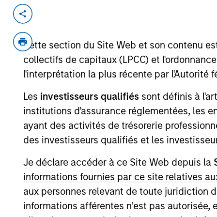
Invested on
Transacti
Feb 2008
Minori
Cette section du Site Web et son contenu es
Inves
collectifs de capitaux (LPCC) et l'ordonnanc
Agorá Investimenti is the manager of a
l'interprétation la plus récente par l'Autori
area in Italy after Rome and Milan.
Les
investisseurs qualifiés
sont définis à l'a
institutions d'assurance réglementées, les ent
As of August 21, 2025. The above is provid
resulted in positive performance (for realiz
ayant des activités de trésorerie professionne
above are the property of their respective
des investisseurs qualifiés et les investisse
such owners. By clicking on any links shown
only as a convenience and the inclusion of 
monitoring by us of any information contain
Je déclare accéder à ce Site Web depuis la
or your use of such site
informations fournies par ce site relatives
aux personnes relevant de toute juridiction 
informations afférentes n’est pas autorisée, 