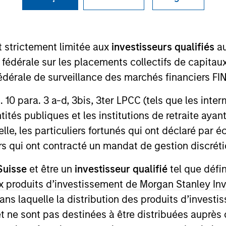
I
on Type
Realization Date
M
ty
Jul 2017
P
t strictement limitée aux
investisseurs qualifiés
au
tment
e fédérale sur les placements collectifs de capit
irports in the Venice area, which is the third-largest
té fédérale de surveillance des marchés financiers 
rt. 10 para. 3 a-d, 3bis, 3ter LPCC (tels que les int
ités publiques et les institutions de retraite ayant
ed for informational and educational purposes only. There is 
ed holdings), or will perform well in the future (for current ho
lle, les particuliers fortunés qui ont déclaré par 
 owners. The information on this website has not been authori
urs qui ont contracté un mandat de gestion discrétio
 here, you agree that you are navigating to a third party site.
any hyperlink is not and does not imply any endorsement, appro
ed in any hyperlinked site. In no event shall we be responsible
Suisse
et être un
investisseur qualifié
tel que défi
 aux produits d’investissement de Morgan Stanley
dans laquelle la distribution des produits d’inves
et ne sont pas destinées à être distribuées auprès 