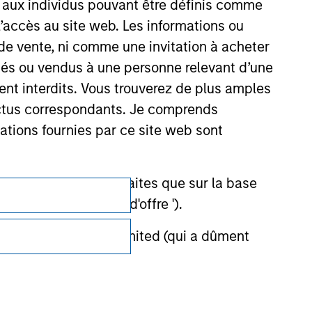
s aux individus pouvant être définis comme
 l’accès au site web. Les informations ou
de vente, ni comme une invitation à acheter
osés ou vendus à une personne relevant d’une
aient interdits. Vous trouverez de plus amples
ectus correspondants. Je comprends
tions fournies par ce site web sont
Confidentialité
et ne doivent être faites que sur la base
ctifs (' Documents d'offre ').
Your Privacy Choices
stment Management Limited (qui a dûment
Conditions d'utilisation
ble d'affecter la portée et l'exactitude des
n Stanley Investment Management ou les