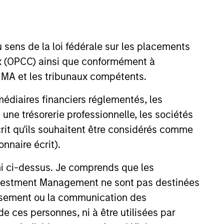
nvestment Team
organ Stanley Infrastructure
artners
 sens de la loi fédérale sur les placements
aux (OPCC) ainsi que conformément à
FINMA et les tribunaux compétents.
ermédiaires financiers réglementés, les
 une trésorerie professionnelle, les sociétés
no guarantee that the investment mentioned
ldings). The trademarks and service marks
écrit qu'ils souhaitent être considérés comme
zed, sponsored, or otherwise approved by
nnaire écrit).
 We are providing these hyperlinks to you
val, investigation, verification or
 for the information contained on the site
ni ci-dessus. Je comprends que les
 Investment Management ne sont pas destinées
tissement ou la communication des
de ces personnes, ni à être utilisées par