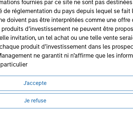
mations fournies par ce site ne sont pas destinée
ley
ité de réglementation du pays depuis lequel se fait
ley Careers
ne doivent pas être interprétées comme une offre 
es produits d’investissement ne peuvent être prop
telle invitation, un tel achat ou une telle vente ser
 à chaque produit d’investissement dans les prosp
agement ne garantit ni n’affirme que les informa
articulier
un des Compartiments mentionnés sur le Site Intern
J'accepte
itions d’utilisation avant d’engager toute
, le Rapport annuel et le Rapport semestriel respe
s et réglementaires applicables à la diffusion
de Morgan Stanley Investment Management.
b sont, à la connaissance de Morgan Stanley Inve
Je refuse
la réalité et ne comportent aucune omission suscepti
ponibles dans certaines juridictions ou pour
ucune garantie d'exactitude n'est donnée et Morga
lisation pour de plus amples informations.
bilité pour toute erreur ou omission de tiers.