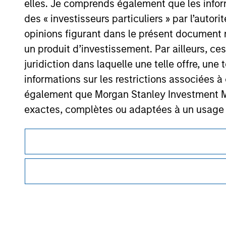
elles. Je comprends également que les infor
Morgan Stan
des « investisseurs particuliers » par l’autor
Morgan Stan
opinions figurant dans le présent document 
un produit d’investissement. Par ailleurs, c
juridiction dans laquelle une telle offre, une 
informations sur les restrictions associées
également que Morgan Stanley Investment Man
exactes, complètes ou adaptées à un usage p
Ce document est une communication promotionnelle.
Les demandes de souscription d'actions de l'
Les utilisateurs sont invités à prendre connaissance des cond
des informations contenues dans le Prospectus
procédure, car celles-ci mentionnent des restrictions légale
des informations relatives aux produits d’investissement 
Les informations présentées sur le site We
veillé à ce que ce soit le cas), conformes à 
Les services décrits sur ce site Web peuvent ne pas être dis
informations ainsi présentées. Toutefois, a
certaines personnes. Merci de consulter nos conditions d’uti
membres affiliés n'acceptent aucune responsa