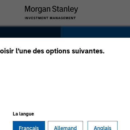
SECTOR
Transportation
oisir l’une des options suivantes.
i
COUNTRY
Italy
La langue
Français
Allemand
Anglais