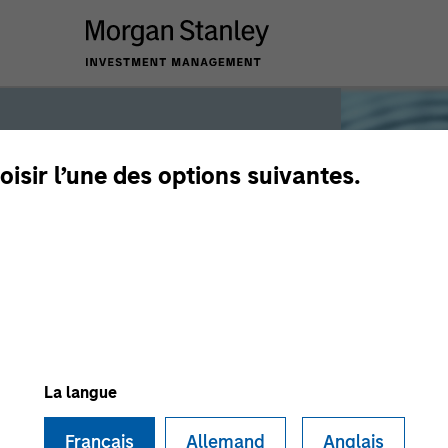
oisir l’une des options suivantes.
iquidity
 the world’s liquidity markets to meet
for income, liquidity and capital
La langue
Français
Allemand
Anglais