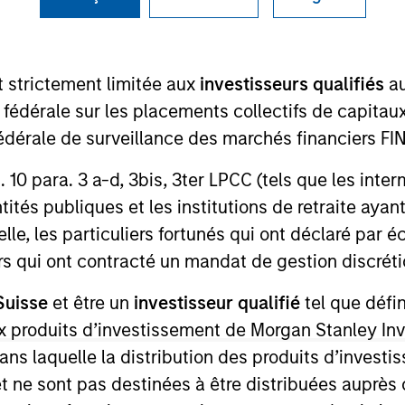
t strictement limitée aux
investisseurs qualifiés
au
ION
e fédérale sur les placements collectifs de capit
té fédérale de surveillance des marchés financiers 
rt. 10 para. 3 a-d, 3bis, 3ter LPCC (tels que les int
ités publiques et les institutions de retraite ayant
oduits
CashInvest by Morgan
Explore
lle, les particuliers fortunés qui ont déclaré par 
Stanley
urs qui ont contracté un mandat de gestion discrétio
Suisse
et être un
investisseur qualifié
tel que défi
 aux produits d’investissement de Morgan Stanley
dans laquelle la distribution des produits d’inves
et ne sont pas destinées à être distribuées auprès 