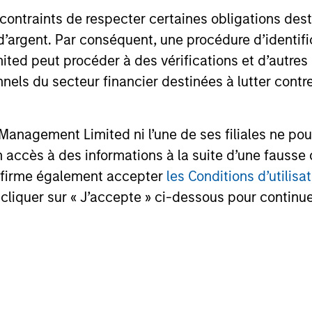
ns
 contraints de respecter certaines obligations dest
d’argent. Par conséquent, une procédure d’identifi
investor cash-
 peut procéder à des vérifications et d’autres co
uidity and money
nnels du secteur financier destinées à lutter contre
and customized
anagement Limited ni l’une de ses filiales ne pou
accès à des informations à la suite d’une fausse 
confirme également accepter
les Conditions d’utilisat
cliquer sur « J’accepte » ci-dessous pour continuer
.
y Liquidity Funds