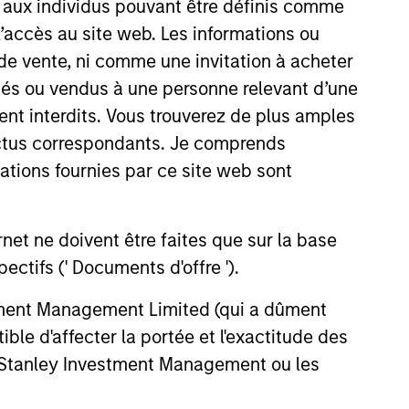
s aux individus pouvant être définis comme
 l’accès au site web. Les informations ou
de vente, ni comme une invitation à acheter
osés ou vendus à une personne relevant d’une
aient interdits. Vous trouverez de plus amples
ectus correspondants. Je comprends
ers client-focused
tions fournies par ce site web sont
se with technology-based
et ne doivent être faites que sur la base
ctifs (' Documents d'offre ').
stment Management Limited (qui a dûment
ble d'affecter la portée et l'exactitude des
n Stanley Investment Management ou les