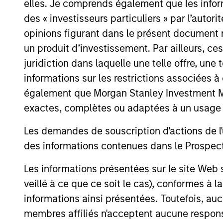
elles. Je comprends également que les infor
des « investisseurs particuliers » par l’autor
opinions figurant dans le présent document 
Expertise
un produit d’investissement. Par ailleurs, c
juridiction dans laquelle une telle offre, une 
informations sur les restrictions associées
We help treasury professionals
également que Morgan Stanley Investment Man
navigate the ever-evolving c
exactes, complètes ou adaptées à un usage p
landscape through a combinati
resources and strategies.
Les demandes de souscription d'actions de l'
des informations contenues dans le Prospectus
Les informations présentées sur le site We
veillé à ce que ce soit le cas), conformes à 
informations ainsi présentées. Toutefois, a
membres affiliés n'acceptent aucune responsa