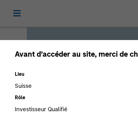
Avant d’accéder au site, merci de ch
Global L
Lieu
Suisse
We offer investments across
Rôle
a range of investors’ needs 
Investisseur Qualifié
preservation.