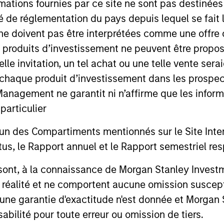
mations fournies par ce site ne sont pas destinée
ité de réglementation du pays depuis lequel se fait
ne doivent pas être interprétées comme une offre 
Resources
es produits d’investissement ne peuvent être prop
telle invitation, un tel achat ou une telle vente ser
 à chaque produit d’investissement dans les prosp
 and other clients
Our dedicated team off
agement ne garantit ni n’affirme que les informa
ash management
resources and experti
articulier
on of expertise,
support and solutions.
un des Compartiments mentionnés sur le Site Intern
, le Rapport annuel et le Rapport semestriel respe
b sont, à la connaissance de Morgan Stanley Inve
la réalité et ne comportent aucune omission suscepti
ucune garantie d'exactitude n'est donnée et Morga
bilité pour toute erreur ou omission de tiers.