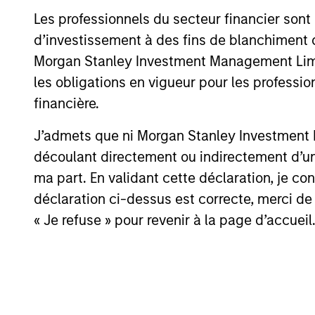
Investment solutio
Les professionnels du secteur financier sont
d’investissement à des fins de blanchiment 
Strategies to meet a range of 
Morgan Stanley Investment Management Limited
management needs – from liq
les obligations en vigueur pour les professio
markets to ultra-short funds 
financière.
solutions.
J’admets que ni Morgan Stanley Investment M
découlant directement ou indirectement d’un 
ma part. En validant cette déclaration, je 
déclaration ci-dessus est correcte, merci de 
« Je refuse » pour revenir à la page d’accueil
Morgan Stanle