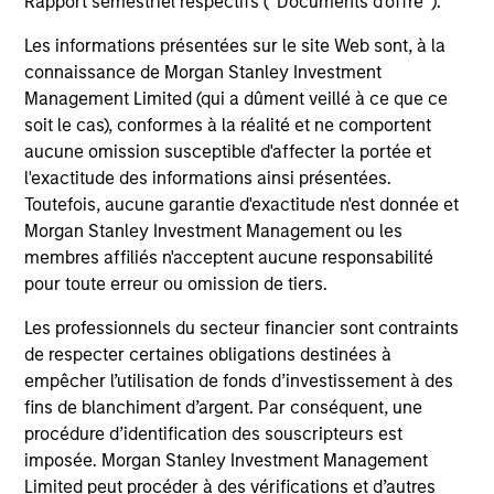
Rapport semestriel respectifs (' Documents d'offre ').
Mike Sullivan, CFA
Les informations présentées sur le site Web sont, à la
connaissance de Morgan Stanley Investment
Investment Professional
Management Limited (qui a dûment veillé à ce que ce
soit le cas), conformes à la réalité et ne comportent
aucune omission susceptible d'affecter la portée et
Sarah M. Ly
l'exactitude des informations ainsi présentées.
Research Analyst
Toutefois, aucune garantie d'exactitude n'est donnée et
Morgan Stanley Investment Management ou les
membres affiliés n'acceptent aucune responsabilité
pour toute erreur ou omission de tiers.
Les professionnels du secteur financier sont contraints
de respecter certaines obligations destinées à
empêcher l’utilisation de fonds d’investissement à des
Team Insights
fins de blanchiment d’argent. Par conséquent, une
procédure d’identification des souscripteurs est
imposée. Morgan Stanley Investment Management
Limited peut procéder à des vérifications et d’autres