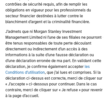
contrôles de sécurité requis, afin de remplir les
obligations en vigueur pour les professionnels du
secteur financier destinées à lutter contre le
blanchiment d’argent et la criminalité financière.
J’admets que ni Morgan Stanley Investment
Management Limited ni l’une de ses filiales ne pourront
être tenus responsables de toute perte découlant
ARTICLE
directement ou indirectement d’un accès à des
informations à la suite d’une fausse déclaration ou
Craig Brandon on CNBC The
d’une déclaration erronée de ma part. En validant cette
Exchange
déclaration, je confirme également accepter
les
Craig Brandon, co-head of municipals at
Conditions d’utilisation
, que j’ai lues et comprises. Si la
Morgan Stanley Investment Management, joins
déclaration ci-dessus est correcte, merci de cliquer sur
CNBC The Exchange to discuss views about
« J’accepte » ci-dessous pour continuer. Dans le cas
how the municipal bond market can potentially
contraire, merci de cliquer sur « Je refuse » pour revenir
weather volatility during times of uncertainty,
à la page d’accueil.
how a slowdown could impact the sector, and
much more.