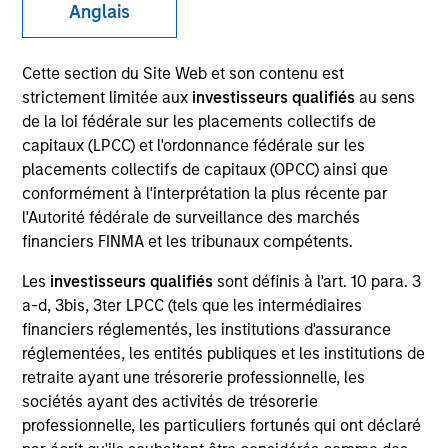
Anglais
Our team is a leader in municipal bond management,
with significant market presence, among the largest
Cette section du Site Web et son contenu est
and deepest municipal investment teams in the
strictement limitée aux
investisseurs qualifiés
au sens
country, and broad selection of municipal strategies.
de la loi fédérale sur les placements collectifs de
We have a consistent, proven research approach that
capitaux (LPCC) et l'ordonnance fédérale sur les
draws on decades of market experience to manage
placements collectifs de capitaux (OPCC) ainsi que
risk via a proprietary bottom-up process.
conformément à l'interprétation la plus récente par
l'Autorité fédérale de surveillance des marchés
financiers FINMA et les tribunaux compétents.
Les
investisseurs qualifiés
sont définis à l'art. 10 para. 3
Portfolio
a-d, 3bis, 3ter LPCC (tels que les intermédiaires
financiers réglementés, les institutions d'assurance
Managers
réglementées, les entités publiques et les institutions de
retraite ayant une trésorerie professionnelle, les
sociétés ayant des activités de trésorerie
professionnelle, les particuliers fortunés qui ont déclaré
Cynthia J. Clemson