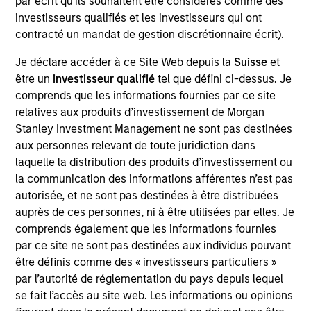
par écrit qu'ils souhaitent être considérés comme des
Managing Director
investisseurs qualifiés et les investisseurs qui ont
contracté un mandat de gestion discrétionnaire écrit).
Je déclare accéder à ce Site Web depuis la
Suisse
et
Craig R. Brandon
être un
investisseur qualifié
tel que défini ci-dessus. Je
Managing Director
comprends que les informations fournies par ce site
relatives aux produits d’investissement de Morgan
Stanley Investment Management ne sont pas destinées
Julie Callahan
aux personnes relevant de toute juridiction dans
Managing Director
laquelle la distribution des produits d’investissement ou
la communication des informations afférentes n’est pas
autorisée, et ne sont pas destinées à être distribuées
William J. Delahunty
auprès de ces personnes, ni à être utilisées par elles. Je
comprends également que les informations fournies
Managing Director
par ce site ne sont pas destinées aux individus pouvant
être définis comme des « investisseurs particuliers »
par l’autorité de réglementation du pays depuis lequel
Chris J. Eustance
se fait l’accès au site web. Les informations ou opinions
Executive Director