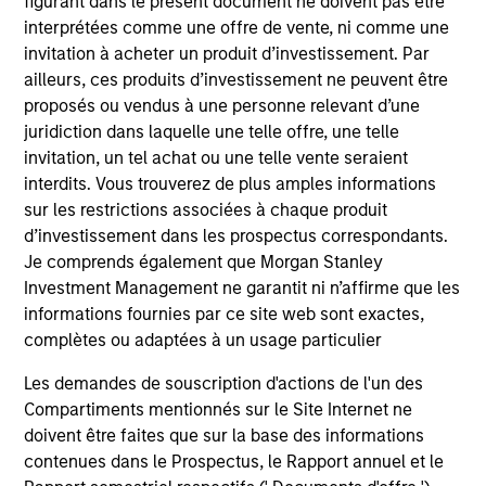
figurant dans le présent document ne doivent pas être
interprétées comme une offre de vente, ni comme une
invitation à acheter un produit d’investissement. Par
Trevor G. Smith
ailleurs, ces produits d’investissement ne peuvent être
Executive Director
proposés ou vendus à une personne relevant d’une
juridiction dans laquelle une telle offre, une telle
invitation, un tel achat ou une telle vente seraient
interdits. Vous trouverez de plus amples informations
Carl Thompson, CFA
sur les restrictions associées à chaque produit
Executive Director
d’investissement dans les prospectus correspondants.
Je comprends également que Morgan Stanley
Investment Professionals
Investment Management ne garantit ni n’affirme que les
informations fournies par ce site web sont exactes,
complètes ou adaptées à un usage particulier
Les demandes de souscription d'actions de l'un des
Compartiments mentionnés sur le Site Internet ne
Brandon L. Fritz
doivent être faites que sur la base des informations
Investment Professional
contenues dans le Prospectus, le Rapport annuel et le