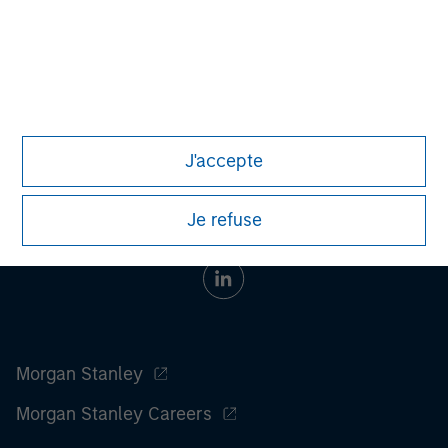
investment decision.
All investing involves risks, including a loss of principal.
Please refer to the strategy detail page for important
information on the strategy, including additional risk
considerations.
J'accepte
Je refuse
Morgan Stanley
Morgan Stanley Careers