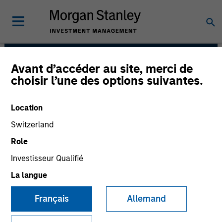
Avant d’accéder au site, merci de
Global Liquidity
choisir l’une des options suivantes.
Solutions
Location
Switzerland
Role
Investisseur Qualifié
La langue
Français
Allemand
We believe our clients benefit from our
defensive portfolio management strategy.