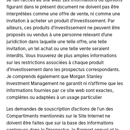
figurant dans le présent document ne doivent pas être
Robert C. Leggett
interprétées comme une offre de vente, ni comme une
Executive Director
invitation à acheter un produit d’investissement. Par
ailleurs, ces produits d’investissement ne peuvent être
proposés ou vendus à une personne relevant d’une
Douglas McPhail
juridiction dans laquelle une telle offre, une telle
invitation, un tel achat ou une telle vente seraient
Executive Director
interdits. Vous trouverez de plus amples informations
sur les restrictions associées à chaque produit
d’investissement dans les prospectus correspondants.
David Schoenfeld
Je comprends également que Morgan Stanley
Managing Director
Investment Management ne garantit ni n’affirme que les
informations fournies par ce site web sont exactes,
complètes ou adaptées à un usage particulier
Richard A. Wilkinson
Les demandes de souscription d'actions de l'un des
Executive Director
Compartiments mentionnés sur le Site Internet ne
doivent être faites que sur la base des informations
contenues dans le Prospectus, le Rapport annuel et le