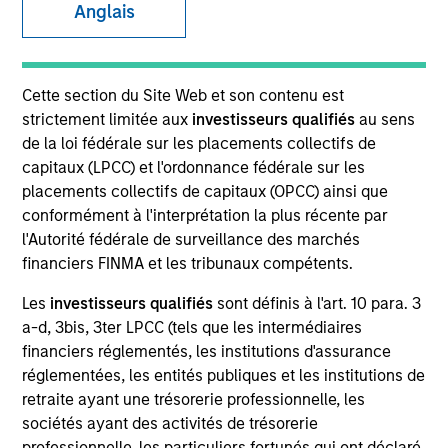
Anglais
Team Insights
Cette section du Site Web et son contenu est
strictement limitée aux
investisseurs qualifiés
au sens
de la loi fédérale sur les placements collectifs de
Established in 1975, our global platform is well-
capitaux (LPCC) et l'ordonnance fédérale sur les
positioned to meet your cash and fixed income
placements collectifs de capitaux (OPCC) ainsi que
management needs. Our market leadership is
conformément à l'interprétation la plus récente par
grounded in a comprehensive suite of multi-currency
l'Autorité fédérale de surveillance des marchés
investment solutions, innovative technology, and a
financiers FINMA et les tribunaux compétents.
dedicated team of experienced market experts.
Les
investisseurs qualifiés
sont définis à l'art. 10 para. 3
a-d, 3bis, 3ter LPCC (tels que les intermédiaires
financiers réglementés, les institutions d'assurance
réglementées, les entités publiques et les institutions de
retraite ayant une trésorerie professionnelle, les
sociétés ayant des activités de trésorerie
Meet the Team
professionnelle, les particuliers fortunés qui ont déclaré