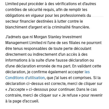
Stablecoins – Modernizing financial
Limited peut procéder à des vérifications et d’autres
infrastructure
contrôles de sécurité requis, afin de remplir les
obligations en vigueur pour les professionnels du
Stablecoins are reshaping global finance by
secteur financier destinées à lutter contre le
combining fiat stability with blockchain speed.
blanchiment d’argent et la criminalité financière.
Regulatory clarity will boost institutional
adoption, improve efficiency and reinforce the
J’admets que ni Morgan Stanley Investment
dollar’s dominance.
Management Limited ni l’une de ses filiales ne pourront
être tenus responsables de toute perte découlant
directement ou indirectement d’un accès à des
15-SEP-2025
informations à la suite d’une fausse déclaration ou
d’une déclaration erronée de ma part. En validant cette
déclaration, je confirme également accepter
les
Conditions d’utilisation
, que j’ai lues et comprises. Si la
déclaration ci-dessus est correcte, merci de cliquer sur
« J’accepte » ci-dessous pour continuer. Dans le cas
contraire, merci de cliquer sur « Je refuse » pour revenir
à la page d’accueil.