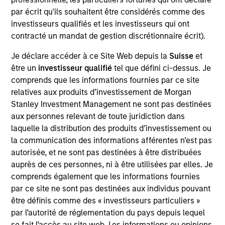
par écrit qu'ils souhaitent être considérés comme des
investisseurs qualifiés et les investisseurs qui ont
Jonas Kolk
contracté un mandat de gestion discrétionnaire écrit).
Managing Director
Je déclare accéder à ce Site Web depuis la
Suisse
et
être un
investisseur qualifié
tel que défini ci-dessus. Je
comprends que les informations fournies par ce site
Frederick McMullen
relatives aux produits d’investissement de Morgan
Managing Director
Stanley Investment Management ne sont pas destinées
aux personnes relevant de toute juridiction dans
laquelle la distribution des produits d’investissement ou
Kendal Cehanowicz
la communication des informations afférentes n’est pas
autorisée, et ne sont pas destinées à être distribuées
Managing Director
auprès de ces personnes, ni à être utilisées par elles. Je
comprends également que les informations fournies
par ce site ne sont pas destinées aux individus pouvant
Michael Cha
être définis comme des « investisseurs particuliers »
Executive Director
par l’autorité de réglementation du pays depuis lequel
se fait l’accès au site web. Les informations ou opinions