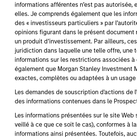
informations afférentes n’est pas autorisée, 
elles. Je comprends également que les infor
des « investisseurs particuliers » par l’autor
opinions figurant dans le présent document 
un produit d’investissement. Par ailleurs, c
juridiction dans laquelle une telle offre, une 
informations sur les restrictions associées
également que Morgan Stanley Investment Man
ALTS IN FOCUS
exactes, complètes ou adaptées à un usage p
Private Credit 2026 Midyear
Les demandes de souscription d'actions de l'
Outlook
des informations contenues dans le Prospectus
We believe the current market
environment is becoming more favorable
Les informations présentées sur le site We
for scaled private credit lenders as pricing
veillé à ce que ce soit le cas), conformes à 
power improves and financing demand
informations ainsi présentées. Toutefois, a
accelerates, driven by cyclical and