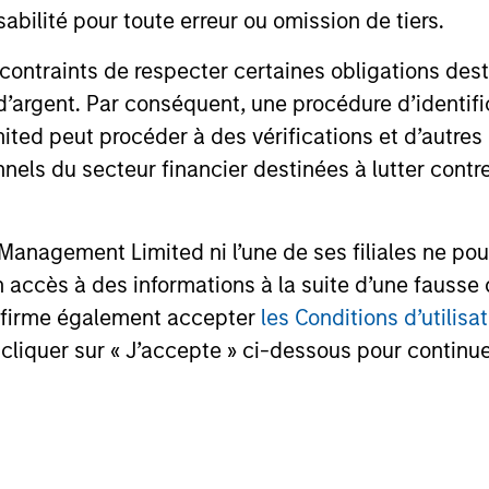
bilité pour toute erreur ou omission de tiers.
Credit outlook.
Stanley Tac
one of the 
 contraints de respecter certaines obligations dest
16-DEC-2025
19-JUN-20
West-Coast
d’argent. Par conséquent, une procédure d’identifi
investment v
Series D ro
 peut procéder à des vérifications et d’autres co
nnels du secteur financier destinées à lutter contre
anagement Limited ni l’une de ses filiales ne pou
nal purposes only. The information contained herein does not c
or a solicitation of an offer to buy any securities in any jurisdi
accès à des informations à la suite d’une fausse 
curities, insurance or other laws of such jurisdiction.
confirme également accepter
les Conditions d’utilisat
principal.
cliquer sur « J’accepte » ci-dessous pour continuer
ortant information on the strategy, including additional risk co
.