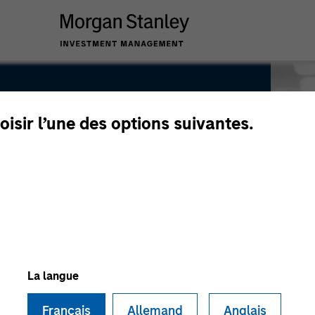
oisir l’une des options suivantes.
La langue
Français
Allemand
Anglais