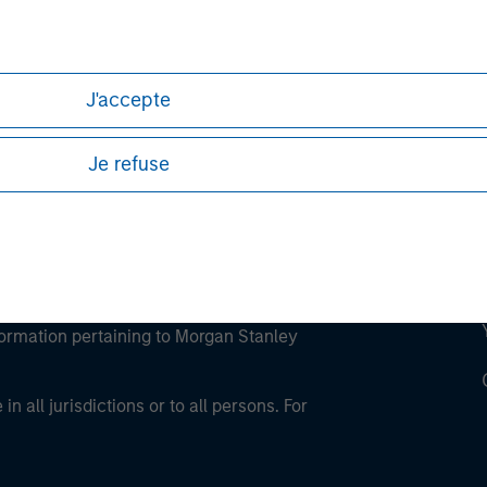
ley
ley Careers
J'accepte
Je refuse
eding as it explains certain legal and
nformation pertaining to Morgan Stanley
 all jurisdictions or to all persons. For