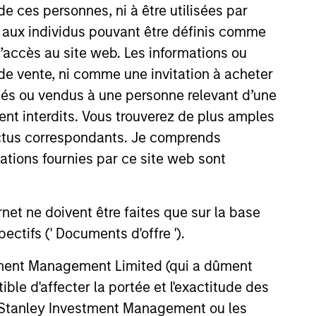
de ces personnes, ni à être utilisées par
s aux individus pouvant être définis comme
 l’accès au site web. Les informations ou
de vente, ni comme une invitation à acheter
osés ou vendus à une personne relevant d’une
aient interdits. Vous trouverez de plus amples
ectus correspondants. Je comprends
tions fournies par ce site web sont
EASE
 Fintech Unicorn Clip
et ne doivent être faites que sur la base
es US$100 Million
ctifs (' Documents d'offre ').
ent
o's leading digital payments and
nablement platform, today
stment Management Limited (qui a dûment
hat it has secured an
ble d'affecter la portée et l'exactitude des
round of US$100 million from
n Stanley Investment Management ou les
 funds managed by Morgan