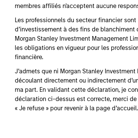
membres affiliés n'acceptent aucune responsa
secular forces.
Les professionnels du secteur financier sont
16-JUL-2026
d’investissement à des fins de blanchiment 
Morgan Stanley Investment Management Limited
les obligations en vigueur pour les professio
financière.
May not represent all Team Members.
J’admets que ni Morgan Stanley Investment M
The information on this page is for informatio
offering of advisory services or an offer to sell 
découlant directement ou indirectement d’un 
purchase or sale would be unlawful under the se
ma part. En validant cette déclaration, je 
All investing involves risks, including a loss of 
déclaration ci-dessus est correcte, merci de 
Please refer to the strategy detail page for imp
« Je refuse » pour revenir à la page d’accueil