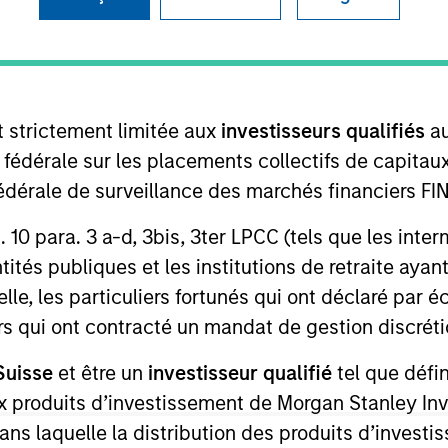
TEAM
Morgan Stanley
Tactical Value
t strictement limitée aux
investisseurs qualifiés
au
e fédérale sur les placements collectifs de capit
té fédérale de surveillance des marchés financiers 
within Morgan Stanley’s Tactical Value Team (MSTV). Mr.
rt. 10 para. 3 a-d, 3bis, 3ter LPCC (tels que les int
as an Investment Banking Analyst in the Firm’s M&A depa
ités publiques et les institutions de retraite ayant
mergers, acquisitions, divestitures, corporate defense s
lle, les particuliers fortunés qui ont déclaré par 
king, Mr. Steenland spent a year in the Firm’s Fixed Inc
urs qui ont contracté un mandat de gestion discrétio
residential mortgages. He holds an B.A. in Economics f
Suisse
et être un
investisseur qualifié
tel que défi
 aux produits d’investissement de Morgan Stanley
dans laquelle la distribution des produits d’inves