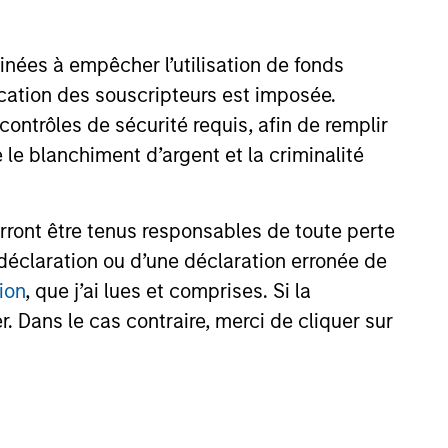
tical Value (“MSTV”) and from
largest, most experienced
inées à empêcher l’utilisation de fonds
24
 mutual fund managers. The
cation des souscripteurs est imposée.
alues Clip in line with the
und completed in 2021.
ntrôles de sécurité requis, afin de remplir
 le blanchiment d’argent et la criminalité
rront être tenus responsables de toute perte
onstitute and should not be construed as an
ction in which such offer or solicitation,
déclaration ou d’une déclaration erronée de
ion
, que j’ai lues et comprises. Si la
. Dans le cas contraire, merci de cliquer sur
nsiderations.