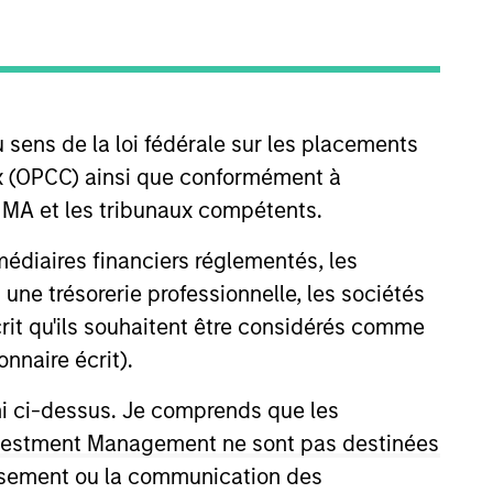
 sens de la loi fédérale sur les placements
aux (OPCC) ainsi que conformément à
FINMA et les tribunaux compétents.
 Steenland joined Morgan Stanley
ermédiaires financiers réglementés, les
rtment where he was responsible
 une trésorerie professionnelle, les sociétés
ituations and leveraged buyouts.
écrit qu'ils souhaitent être considérés comme
ome Division where he traded
nnaire écrit).
rom the University of Michigan.
ni ci-dessus. Je comprends que les
 Investment Management ne sont pas destinées
tissement ou la communication des