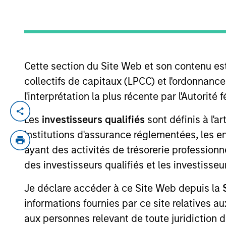
YEARS OF INDUSTRY EXPERIENCE
12
Years
Cette section du Site Web et son contenu es
collectifs de capitaux (LPCC) et l'ordonnanc
l'interprétation la plus récente par l'Autori
Will Steenland is an Executive Director 
Les
investisseurs qualifiés
sont définis à l'a
in 2014. Prior to his current role, he w
institutions d'assurance réglementées, les ent
for analysis, diligence and execution of 
ayant des activités de trésorerie professionne
In addition to his time in Investment Ban
des investisseurs qualifiés et les investisse
Prime, Re-Performing and Non-Performing 
Je déclare accéder à ce Site Web depuis la
informations fournies par ce site relatives
Team Insights
aux personnes relevant de toute juridiction 