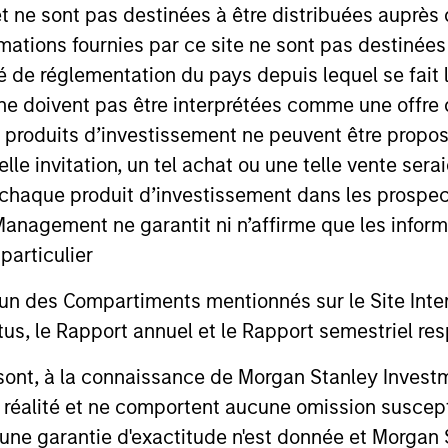
et ne sont pas destinées à être distribuées auprès 
mations fournies par ce site ne sont pas destinée
ité de réglementation du pays depuis lequel se fait
ne doivent pas être interprétées comme une offre 
es produits d’investissement ne peuvent être prop
telle invitation, un tel achat ou une telle vente ser
 à chaque produit d’investissement dans les prosp
agement ne garantit ni n’affirme que les informa
ALTS IN FOCUS
PRESS REL
articulier
Private Credit 2026 Outlook
Mexican
un des Compartiments mentionnés sur le Site Intern
Announc
We expect new deal demand and a large
, le Rapport annuel et le Rapport semestriel respe
Investm
refinancing wave to gradually overtake
Clip, Mexic
private credit supply allowing lenders to
commerce e
b sont, à la connaissance de Morgan Stanley Inve
preserve discipline, strengthen terms, and
announced t
la réalité et ne comportent aucune omission suscepti
capture the illiquidity premium to public
investment 
ucune garantie d'exactitude n'est donnée et Morga
markets. Learn why in our 2026 Private
investment