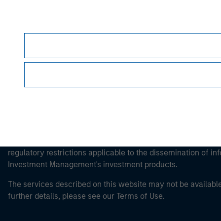
Morgan Stan
Morgan Stan
This is a Marketing Communication.
It is important that users read the Terms of Use before proce
regulatory restrictions applicable to the dissemination of i
Investment Management's investment products.
The services described on this website may not be available in
further details, please see our Terms of Use.