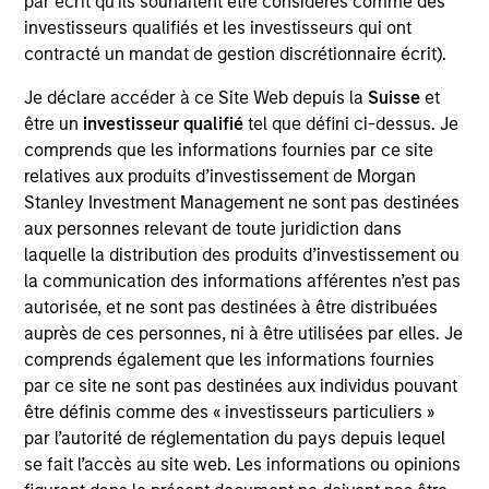
par écrit qu'ils souhaitent être considérés comme des
new business development and raising capital for
investisseurs qualifiés et les investisseurs qui ont
MSIM’s various investment partnerships, including
contracté un mandat de gestion discrétionnaire écrit).
funds and co-investments. Vikram has over 30
years of experience across private equity,
Je déclare accéder à ce Site Web depuis la
Suisse
et
investment banking and private wealth
être un
investisseur qualifié
tel que défini ci-dessus. Je
management working in New York, London,
comprends que les informations fournies par ce site
Mumbai, and Singapore. Prior to joining Morgan
relatives aux produits d’investissement de Morgan
Stanley in 2024, Vikram spent over a decade at The
Stanley Investment Management ne sont pas destinées
Carlyle Group where he served in various
aux personnes relevant de toute juridiction dans
capacities including Managing Director & Head of
laquelle la distribution des produits d’investissement ou
Asia Pacific Investor Relations for Global Private
la communication des informations afférentes n’est pas
Equity working with investors on various strategies
autorisée, et ne sont pas destinées à être distribuées
including Private Equity, Private Credit, Real Estate,
auprès de ces personnes, ni à être utilisées par elles. Je
and Infrastructure. He also served as the
comprends également que les informations fournies
Responsible Manager for Carlyle Australia Equity
par ce site ne sont pas destinées aux individus pouvant
Management Pty Limited. In prior roles, Vikram was
être définis comme des « investisseurs particuliers »
a Managing Director at MerSan Capital and
par l’autorité de réglementation du pays depuis lequel
Resource America in New York. He formerly served
se fait l’accès au site web. Les informations ou opinions
as Vice President at Credit Suisse First Boston (New