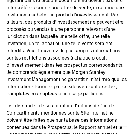
figurant dans le présent document ne doivent pas être
York), prior to which he worked at Morgan Stanley
interprétées comme une offre de vente, ni comme une
(New York) in Private Wealth Management and at
invitation à acheter un produit d’investissement. Par
SBC Warburg Dillon Read (London & New York) and
ailleurs, ces produits d’investissement ne peuvent être
Robert Fleming & Co. (London) in their Corporate
proposés ou vendus à une personne relevant d’une
Finance Divisions. Vikram graduated with First
juridiction dans laquelle une telle offre, une telle
Class Honours in Economics from the University of
invitation, un tel achat ou une telle vente seraient
Buckingham, where he was the recipient of the Sir
interdits. Vous trouverez de plus amples informations
Ernest Cassel Educational Award. He has also
sur les restrictions associées à chaque produit
studied Economics at Lehigh University and at St.
d’investissement dans les prospectus correspondants.
Xavier’s College, University of Bombay.
Je comprends également que Morgan Stanley
Investment Management ne garantit ni n’affirme que les
informations fournies par ce site web sont exactes,
complètes ou adaptées à un usage particulier
May not represent all Team Members.
Les demandes de souscription d'actions de l'un des
The information on this page is for informational
Compartiments mentionnés sur le Site Internet ne
purposes only. The information contained herein does
doivent être faites que sur la base des informations
not constitute and should not be construed as an
contenues dans le Prospectus, le Rapport annuel et le
offering of advisory services or an offer to sell or a