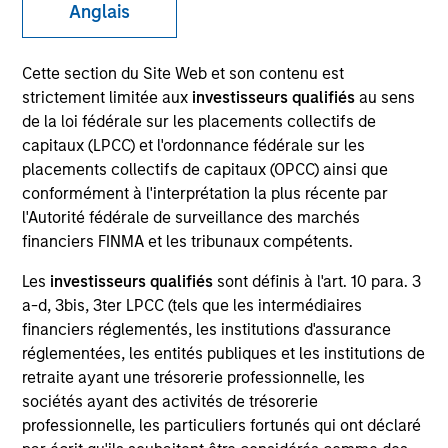
Anglais
Cette section du Site Web et son contenu est
strictement limitée aux
investisseurs qualifiés
au sens
de la loi fédérale sur les placements collectifs de
capitaux (LPCC) et l'ordonnance fédérale sur les
placements collectifs de capitaux (OPCC) ainsi que
conformément à l'interprétation la plus récente par
l'Autorité fédérale de surveillance des marchés
YEARS OF INDUSTRY EXPERIENCE
financiers FINMA et les tribunaux compétents.
31
Years
Les
investisseurs qualifiés
sont définis à l'art. 10 para. 3
a-d, 3bis, 3ter LPCC (tels que les intermédiaires
financiers réglementés, les institutions d'assurance
réglementées, les entités publiques et les institutions de
Vikram Lokur is a Managing Director at Morgan
retraite ayant une trésorerie professionnelle, les
Stanley Investment Management and serves as
sociétés ayant des activités de trésorerie
Head of Institutional Distribution for Southeast Asia
professionnelle, les particuliers fortunés qui ont déclaré
and Hong Kong. Based in Singapore, he focuses on