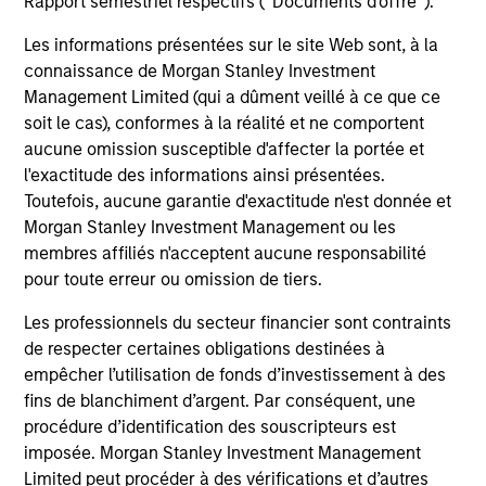
Rapport semestriel respectifs (' Documents d'offre ').
solicitation of an offer to buy any securities in any
jurisdiction in which such offer or solicitation,
purchase or sale would be unlawful under the
Les informations présentées sur le site Web sont, à la
securities, insurance or other laws of such jurisdiction.
connaissance de Morgan Stanley Investment
Management Limited (qui a dûment veillé à ce que ce
All investing involves risks, including a loss of principal.
soit le cas), conformes à la réalité et ne comportent
Please refer to the strategy detail page for important
aucune omission susceptible d'affecter la portée et
information on the strategy, including additional risk
l'exactitude des informations ainsi présentées.
considerations.
Toutefois, aucune garantie d'exactitude n'est donnée et
Morgan Stanley Investment Management ou les
membres affiliés n'acceptent aucune responsabilité
pour toute erreur ou omission de tiers.
Les professionnels du secteur financier sont contraints
de respecter certaines obligations destinées à
empêcher l’utilisation de fonds d’investissement à des
fins de blanchiment d’argent. Par conséquent, une
procédure d’identification des souscripteurs est
imposée. Morgan Stanley Investment Management
Limited peut procéder à des vérifications et d’autres