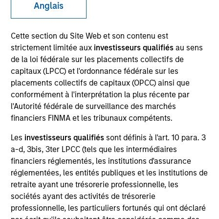
Anglais
Cette section du Site Web et son contenu est
strictement limitée aux
investisseurs qualifiés
au sens
de la loi fédérale sur les placements collectifs de
capitaux (LPCC) et l'ordonnance fédérale sur les
placements collectifs de capitaux (OPCC) ainsi que
conformément à l'interprétation la plus récente par
l'Autorité fédérale de surveillance des marchés
financiers FINMA et les tribunaux compétents.
YEARS OF INDUSTRY EXPERIENCE
19
Years
Les
investisseurs qualifiés
sont définis à l'art. 10 para. 3
a-d, 3bis, 3ter LPCC (tels que les intermédiaires
financiers réglementés, les institutions d'assurance
TEAM
réglementées, les entités publiques et les institutions de
Portfolio Solutions Group
retraite ayant une trésorerie professionnelle, les
sociétés ayant des activités de trésorerie
professionnelle, les particuliers fortunés qui ont déclaré