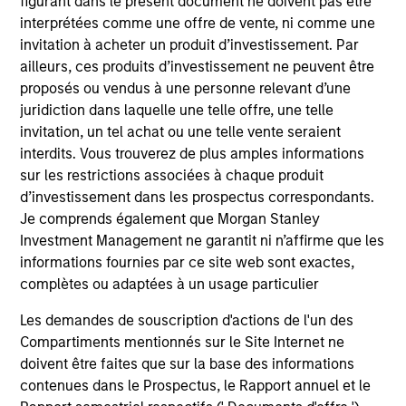
figurant dans le présent document ne doivent pas être
Futures LLC Board.
interprétées comme une offre de vente, ni comme une
invitation à acheter un produit d’investissement. Par
ailleurs, ces produits d’investissement ne peuvent être
proposés ou vendus à une personne relevant d’une
Portfolio Solutions Group
juridiction dans laquelle une telle offre, une telle
invitation, un tel achat ou une telle vente seraient
interdits. Vous trouverez de plus amples informations
Global Balanced Income Strategy
sur les restrictions associées à chaque produit
Invests across global asset classes, aiming
d’investissement dans les prospectus correspondants.
to manage total portfolio risk while
Je comprends également que Morgan Stanley
Investment Management ne garantit ni n’affirme que les
enhancing returns from tactical positioning,
informations fournies par ce site web sont exactes,
seeking to deliver attractive returns, a
complètes ou adaptées à un usage particulier
stable income and a measure of downside
protection in volatile markets.
Les demandes de souscription d'actions de l'un des
Compartiments mentionnés sur le Site Internet ne
doivent être faites que sur la base des informations
Global Balanced Risk Control Strategy:
contenues dans le Prospectus, le Rapport annuel et le
Total Portfolio Risk Control