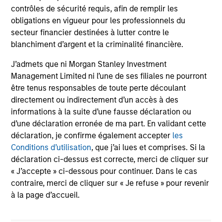
contrôles de sécurité requis, afin de remplir les
from tactical positioning and seeking excess
obligations en vigueur pour les professionnels du
returns, with a measure of downside
secteur financier destinées à lutter contre le
protection in volatile markets.
blanchiment d’argent et la criminalité financière.
J’admets que ni Morgan Stanley Investment
Global Tactical Asset Allocation Strategy
Management Limited ni l’une de ses filiales ne pourront
Invests across global asset classes,
être tenus responsables de toute perte découlant
including stocks, bonds, currencies and
directement ou indirectement d’un accès à des
commodities, seeking to exploit
informations à la suite d’une fausse déclaration ou
d’une déclaration erronée de ma part. En validant cette
inefficiencies between markets, regions and
déclaration, je confirme également accepter
les
sectors aiming to deliver returns in excess
Conditions d’utilisation
, que j’ai lues et comprises. Si la
of the benchmark.
déclaration ci-dessus est correcte, merci de cliquer sur
« J’accepte » ci-dessous pour continuer. Dans le cas
contraire, merci de cliquer sur « Je refuse » pour revenir
Outsourced CIO Programs
à la page d’accueil.
Offers comprehensive, full-service
discretionary investment management