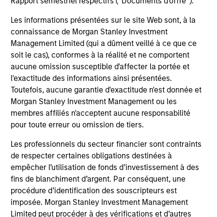
Rapport semestriel respectifs (' Documents d'offre ').
Invests across global asset classes, aiming
Les informations présentées sur le site Web sont, à la
to manage total portfolio risk while
connaissance de Morgan Stanley Investment
enhancing returns from tactical positioning
Management Limited (qui a dûment veillé à ce que ce
and seeking to deliver attractive returns and
soit le cas), conformes à la réalité et ne comportent
downside protection in volatile markets. The
aucune omission susceptible d'affecter la portée et
Strategy can be customised to client-
l'exactitude des informations ainsi présentées.
specified risk levels, with a range of
Toutefois, aucune garantie d'exactitude n'est donnée et
Morgan Stanley Investment Management ou les
instruments for implementation of asset
membres affiliés n'acceptent aucune responsabilité
class exposures including direct securities,
pour toute erreur ou omission de tiers.
active funds and ETFs.
Les professionnels du secteur financier sont contraints
de respecter certaines obligations destinées à
Global Balanced Risk Control Strategy:
empêcher l’utilisation de fonds d’investissement à des
Fixed Weight Benchmark
fins de blanchiment d’argent. Par conséquent, une
Invests across global asset classes, aiming
procédure d’identification des souscripteurs est
to manage tracking error around a fixed-
imposée. Morgan Stanley Investment Management
weight benchmark while enhancing returns
Limited peut procéder à des vérifications et d’autres