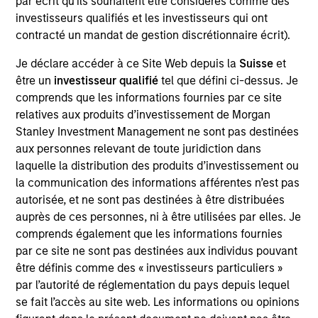
par écrit qu'ils souhaitent être considérés comme des
Victoria is Chief Operating Officer for the Portfolio
investisseurs qualifiés et les investisseurs qui ont
Solutions Group at Morgan Stanley Investment
contracté un mandat de gestion discrétionnaire écrit).
Management, based in New York. She has 19 years
of industry experience. As COO, Victoria manages
Je déclare accéder à ce Site Web depuis la
Suisse
et
PSG’s Investment Support and Client Engagement
être un
investisseur qualifié
tel que défini ci-dessus. Je
teams. She oversees all strategic business
comprends que les informations fournies par ce site
initiatives, new product development, structuring
relatives aux produits d’investissement de Morgan
requirements, and the management of the day-to-
Stanley Investment Management ne sont pas destinées
day operations of the global investment team.
aux personnes relevant de toute juridiction dans
laquelle la distribution des produits d’investissement ou
Prior to joining Investment Management in 2010,
la communication des informations afférentes n’est pas
Victoria was an associate in Morgan Stanley Smith
autorisée, et ne sont pas destinées à être distribuées
Barney's International Wealth Management Group,
auprès de ces personnes, ni à être utilisées par elles. Je
where her responsibilities included trade execution,
comprends également que les informations fournies
portfolio analysis, external manager selection and
par ce site ne sont pas destinées aux individus pouvant
research coverage. Victoria received a B.A., magna
être définis comme des « investisseurs particuliers »
cum laude, from Brandeis University and a JD from
par l’autorité de réglementation du pays depuis lequel
the Benjamin N. Cardozo School of Law. Victoria
se fait l’accès au site web. Les informations ou opinions
also serves as a Director on the Ceres Managed