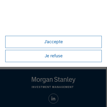
not constitute and should not be construed as an
offering of advisory services or an offer to sell or a
solicitation of an offer to buy any securities in any
jurisdiction in which such offer or solicitation,
purchase or sale would be unlawful under the
securities, insurance or other laws of such jurisdiction.
All investing involves risks, including a loss of principal.
J'accepte
Please refer to the strategy detail page for important
information on the strategy, including additional risk
considerations.
Je refuse