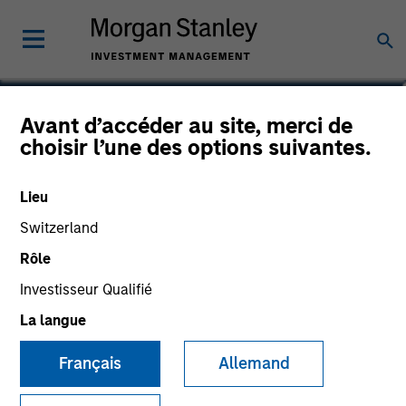
Victoria Eckstein
Avant d’accéder au site, merci de
choisir l’une des options suivantes.
Managing Director, Chief Operating
Officer
Lieu
Switzerland
Rôle
Investisseur Qualifié
La langue
Français
Allemand