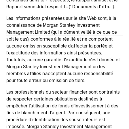
Rapport semestriel respectifs (' Documents d'offre ').
Les informations présentées sur le site Web sont, à la
connaissance de Morgan Stanley Investment
Management Limited (qui a dûment veillé à ce que ce
soit le cas), conformes à la réalité et ne comportent
May not represent all Team Members.
aucune omission susceptible d'affecter la portée et
The information on this page is for informational
l'exactitude des informations ainsi présentées.
purposes only. The information contained herein does
Toutefois, aucune garantie d'exactitude n'est donnée et
not constitute and should not be construed as an
Morgan Stanley Investment Management ou les
offering of advisory services or an offer to sell or a
solicitation of an offer to buy any securities in any
membres affiliés n'acceptent aucune responsabilité
jurisdiction in which such offer or solicitation,
pour toute erreur ou omission de tiers.
purchase or sale would be unlawful under the
securities, insurance or other laws of such jurisdiction.
Les professionnels du secteur financier sont contraints
de respecter certaines obligations destinées à
All investing involves risks, including a loss of principal.
empêcher l’utilisation de fonds d’investissement à des
Please refer to the strategy detail page for important
fins de blanchiment d’argent. Par conséquent, une
information on the strategy, including additional risk
procédure d’identification des souscripteurs est
considerations.
imposée. Morgan Stanley Investment Management