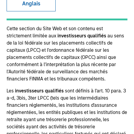
Anglais
Cette section du Site Web et son contenu est
strictement limitée aux
investisseurs qualifiés
au sens
de la loi fédérale sur les placements collectifs de
capitaux (LPCC) et l'ordonnance fédérale sur les
placements collectifs de capitaux (OPCC) ainsi que
conformément à l'interprétation la plus récente par
YEARS OF INDUSTRY EXPERIENCE
l'Autorité fédérale de surveillance des marchés
20
Years
financiers FINMA et les tribunaux compétents.
Les
investisseurs qualifiés
sont définis à l'art. 10 para. 3
TEAM
a-d, 3bis, 3ter LPCC (tels que les intermédiaires
Morgan Stanley Private Equity Solutions Team
financiers réglementés, les institutions d'assurance
réglementées, les entités publiques et les institutions de
retraite ayant une trésorerie professionnelle, les
sociétés ayant des activités de trésorerie
Tom Mikula is a Managing Director and Partner with
professionnelle, les particuliers fortunés qui ont déclaré