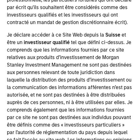
the Morgan Stanley Private Equity Solutions team.
par écrit qu'ils souhaitent être considérés comme des
Prior to joining the firm, Tom was a Managing
investisseurs qualifiés et les investisseurs qui ont
Director at Newbury Partners. Previously, he
contracté un mandat de gestion discrétionnaire écrit).
worked in secondaries advisory at Cogent Partners
(n.k.a. Jefferies Secondaries) and on the
Je déclare accéder à ce Site Web depuis la
Suisse
et
secondaries investment team at Adams Street
être un
investisseur qualifié
tel que défini ci-dessus. Je
Partners. Tom received a B.A. in economics from
comprends que les informations fournies par ce site
Harvard College.
relatives aux produits d’investissement de Morgan
Stanley Investment Management ne sont pas destinées
aux personnes relevant de toute juridiction dans
laquelle la distribution des produits d’investissement ou
Team Insights
la communication des informations afférentes n’est pas
autorisée, et ne sont pas destinées à être distribuées
auprès de ces personnes, ni à être utilisées par elles. Je
comprends également que les informations fournies
par ce site ne sont pas destinées aux individus pouvant
être définis comme des « investisseurs particuliers »
par l’autorité de réglementation du pays depuis lequel
se fait l’accès au site web. Les informations ou opinions