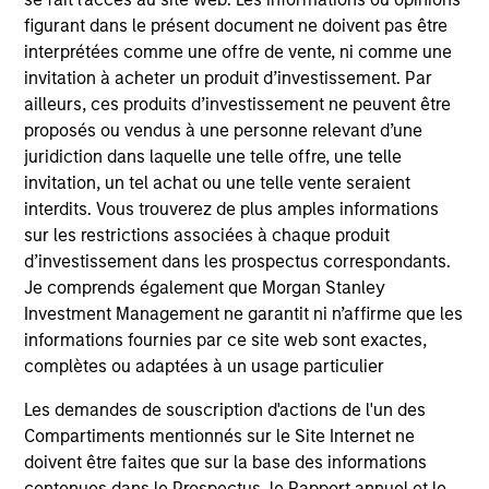
figurant dans le présent document ne doivent pas être
interprétées comme une offre de vente, ni comme une
invitation à acheter un produit d’investissement. Par
ARTICLE
AL
ailleurs, ces produits d’investissement ne peuvent être
proposés ou vendus à une personne relevant d’une
An Introduction to Private Equity Co-
Pr
juridiction dans laquelle une telle offre, une telle
Investing
invitation, un tel achat ou une telle vente seraient
The
interdits. Vous trouverez de plus amples informations
Private equity co-investing has become
no
sur les restrictions associées à chaque produit
central to private markets, allowing investors
dir
d’investissement dans les prospectus correspondants.
to allocate directly into deals alongside private
Je comprends également que Morgan Stanley
equity funds. Here, we discuss what co-
Investment Management ne garantit ni n’affirme que les
investing is, how it works and how it fits within
informations fournies par ce site web sont exactes,
a private equity portfolio.
complètes ou adaptées à un usage particulier
23-JUL-2026
16-
Les demandes de souscription d'actions de l'un des
Compartiments mentionnés sur le Site Internet ne
doivent être faites que sur la base des informations
contenues dans le Prospectus, le Rapport annuel et le