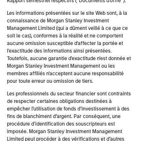
Rapport semestriel respectifs (' Documents d'offre ').
securities and investment-grade corporate
bonds with maturities less than three years.
Les informations présentées sur le site Web sont, à la
connaissance de Morgan Stanley Investment
Management Limited (qui a dûment veillé à ce que ce
Global Credit Strategy
soit le cas), conformes à la réalité et ne comportent
Invests in a globally diversified portfolio of
aucune omission susceptible d'affecter la portée et
l'exactitude des informations ainsi présentées.
multi-currency debt issued by corporations
Toutefois, aucune garantie d'exactitude n'est donnée et
and non-government issuers.
Morgan Stanley Investment Management ou les
membres affiliés n'acceptent aucune responsabilité
pour toute erreur ou omission de tiers.
Les professionnels du secteur financier sont contraints
View All
de respecter certaines obligations destinées à
empêcher l’utilisation de fonds d’investissement à des
fins de blanchiment d’argent. Par conséquent, une
Team Insights
procédure d’identification des souscripteurs est
imposée. Morgan Stanley Investment Management
Limited peut procéder à des vérifications et d’autres