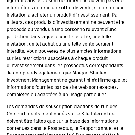
figurant dans le présent document ne doivent pas être
issuers.
interprétées comme une offre de vente, ni comme une
invitation à acheter un produit d’investissement. Par
ailleurs, ces produits d’investissement ne peuvent être
US Limited Duration Strategy
proposés ou vendus à une personne relevant d’une
Invests in U.S. government, corporate bonds,
juridiction dans laquelle une telle offre, une telle
asset-backed and mortgage-backed
invitation, un tel achat ou une telle vente seraient
securities with maturities less than five
interdits. Vous trouverez de plus amples informations
years.
sur les restrictions associées à chaque produit
d’investissement dans les prospectus correspondants.
Je comprends également que Morgan Stanley
US Long Duration Strategy
Investment Management ne garantit ni n’affirme que les
Invests in U.S. government and investment-
informations fournies par ce site web sont exactes,
grade corporate debt securities with at
complètes ou adaptées à un usage particulier
least 10 years to maturity.
Les demandes de souscription d'actions de l'un des
Compartiments mentionnés sur le Site Internet ne
doivent être faites que sur la base des informations
US Short Duration Strategy
contenues dans le Prospectus, le Rapport annuel et le
Invests primarily in US government