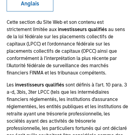
Anglais
Cette section du Site Web et son contenu est
strictement limitée aux
investisseurs qualifiés
au sens
de la loi fédérale sur les placements collectifs de
capitaux (LPCC) et l'ordonnance fédérale sur les
placements collectifs de capitaux (OPCC) ainsi que
conformément à l'interprétation la plus récente par
l'Autorité fédérale de surveillance des marchés
YEARS OF INDUSTRY EXPERIENCE
financiers FINMA et les tribunaux compétents.
10
Years
Les
investisseurs qualifiés
sont définis à l'art. 10 para. 3
a-d, 3bis, 3ter LPCC (tels que les intermédiaires
TEAM
financiers réglementés, les institutions d'assurance
Broad Markets Fixed Income Team
réglementées, les entités publiques et les institutions de
retraite ayant une trésorerie professionnelle, les
sociétés ayant des activités de trésorerie
professionnelle, les particuliers fortunés qui ont déclaré
Stella Ma is a portfolio manager on the Broad