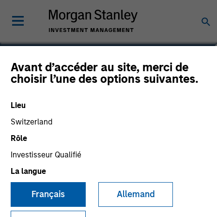
Stella Ma, CFA
Avant d’accéder au site, merci de
choisir l’une des options suivantes.
Executive Director
Lieu
Switzerland
Rôle
Investisseur Qualifié
La langue
Français
Allemand