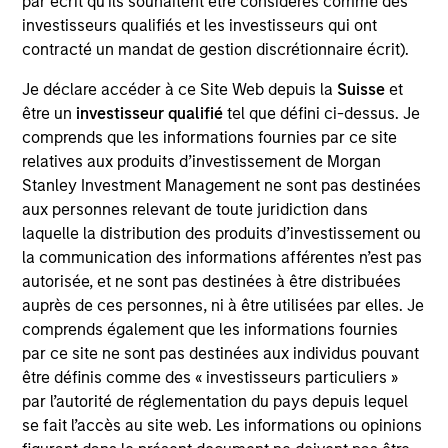
par écrit qu'ils souhaitent être considérés comme des
Markets Fixed Income team. She manages US and
investisseurs qualifiés et les investisseurs qui ont
Global Investment Grade Credit, and US Multi Sector
contracté un mandat de gestion discrétionnaire écrit).
portfolios. Stella began her career in the investment
industry at Morgan Stanley in 2016. She earned a
Je déclare accéder à ce Site Web depuis la
Suisse
et
B.S.E. in operations research and financial
être un
investisseur qualifié
tel que défini ci-dessus. Je
engineering from Princeton University. She also
comprends que les informations fournies par ce site
holds the Chartered Financial Analyst designation
relatives aux produits d’investissement de Morgan
and is a member of the New York Society of
Stanley Investment Management ne sont pas destinées
Security Analysts.
aux personnes relevant de toute juridiction dans
laquelle la distribution des produits d’investissement ou
la communication des informations afférentes n’est pas
autorisée, et ne sont pas destinées à être distribuées
Broad Markets Fixed Income Team
auprès de ces personnes, ni à être utilisées par elles. Je
comprends également que les informations fournies
par ce site ne sont pas destinées aux individus pouvant
US Investment Grade Corporate Strategy
être définis comme des « investisseurs particuliers »
par l’autorité de réglementation du pays depuis lequel
Invests in a diversified portfolio of high-
se fait l’accès au site web. Les informations ou opinions
quality, investment-grade credit from U.S.