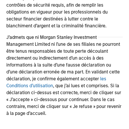
contrôles de sécurité requis, afin de remplir les
obligations en vigueur pour les professionnels du
secteur financier destinées à lutter contre le
blanchiment d’argent et la criminalité financière.
J’admets que ni Morgan Stanley Investment
Management Limited ni l’une de ses filiales ne pourront
être tenus responsables de toute perte découlant
ARTICLE
AR
directement ou indirectement d’un accès à des
informations à la suite d’une fausse déclaration ou
The MSIM Quantitative Duration
Br
d’une déclaration erronée de ma part. En validant cette
Strategy Model: A Factor-Based
Se
déclaration, je confirme également accepter
les
Approach to Managing Interest Rates
In
Conditions d’utilisation
, que j’ai lues et comprises. Si la
Anton Heese and Matas Vala explore the
Wh
déclaration ci-dessus est correcte, merci de cliquer sur
Quantitative Duration Strategy Model, one of
wa
« J’accepte » ci-dessous pour continuer. Dans le cas
the proprietary tools the team uses to enhance
Ma
contraire, merci de cliquer sur « Je refuse » pour revenir
their investment process, as it helps provide
iss
à la page d’accueil.
structure and rigour with identifying and
processing relevant and important data.