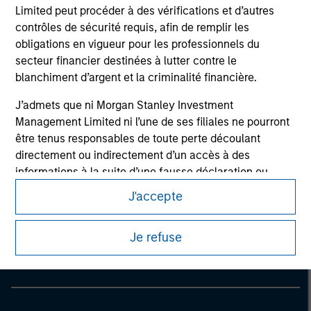
Limited peut procéder à des vérifications et d’autres
contrôles de sécurité requis, afin de remplir les
obligations en vigueur pour les professionnels du
secteur financier destinées à lutter contre le
blanchiment d’argent et la criminalité financière.
J’admets que ni Morgan Stanley Investment
Management Limited ni l’une de ses filiales ne pourront
être tenus responsables de toute perte découlant
directement ou indirectement d’un accès à des
informations à la suite d’une fausse déclaration ou
d’une déclaration erronée de ma part. En validant cette
J'accepte
Morgan Stanley
déclaration, je confirme également accepter
les
Conditions d’utilisation
, que j’ai lues et comprises. Si la
Morgan Stanley Careers
Je refuse
déclaration ci-dessus est correcte, merci de cliquer sur
« J’accepte » ci-dessous pour continuer. Dans le cas
contraire, merci de cliquer sur « Je refuse » pour revenir
à la page d’accueil.