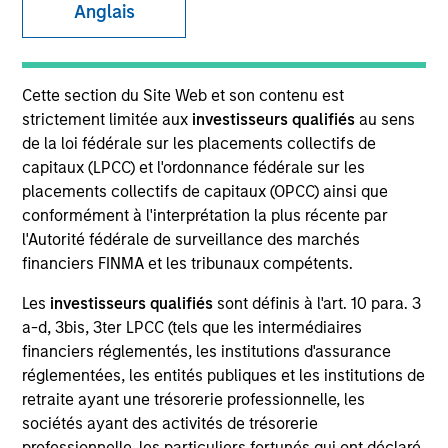
Anglais
Cette section du Site Web et son contenu est
strictement limitée aux
investisseurs qualifiés
au sens
de la loi fédérale sur les placements collectifs de
capitaux (LPCC) et l'ordonnance fédérale sur les
placements collectifs de capitaux (OPCC) ainsi que
conformément à l'interprétation la plus récente par
YEARS OF INDUSTRY EXPERIENCE
l'Autorité fédérale de surveillance des marchés
16
Years
financiers FINMA et les tribunaux compétents.
Les
investisseurs qualifiés
sont définis à l'art. 10 para. 3
a-d, 3bis, 3ter LPCC (tels que les intermédiaires
financiers réglementés, les institutions d'assurance
Sarah is a portfolio specialist on the International
réglementées, les entités publiques et les institutions de
Equity team, based in London. She joined Morgan
retraite ayant une trésorerie professionnelle, les
Stanley in November 2024 and has 15 years of
sociétés ayant des activités de trésorerie
industry experience. Prior to joining the firm, she
professionnelle, les particuliers fortunés qui ont déclaré