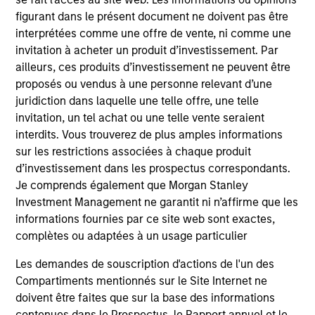
figurant dans le présent document ne doivent pas être
interprétées comme une offre de vente, ni comme une
invitation à acheter un produit d’investissement. Par
ailleurs, ces produits d’investissement ne peuvent être
BRIGHT PROSPECTS
BR
proposés ou vendus à une personne relevant d’une
juridiction dans laquelle une telle offre, une telle
Bright Prospects Podcast: Episode 3
Br
invitation, un tel achat ou une telle vente seraient
Fresh from his annual research trip to China,
Fro
interdits. Vous trouverez de plus amples informations
Global Stars PM Alex Gabriele joins Portfolio
mod
sur les restrictions associées à chaque produit
Specialist Sarah Hudson for episode 3 of the
and
d’investissement dans les prospectus correspondants.
Bright Prospects podcast to share what he saw
th
Je comprends également que Morgan Stanley
on the ground - including the EV-filled streets
Glo
Investment Management ne garantit ni n’affirme que les
of Shanghai and robotics businesses moving
Sp
informations fournies par ce site web sont exactes,
from prototypes to real-world deployment - as
the
complètes ou adaptées à un usage particulier
he sought to uncover the next generation of
th
Les demandes de souscription d'actions de l'un des
exciting growth companies trading at
Is 
07-JUL-2026
05
Compartiments mentionnés sur le Site Internet ne
compelling valuations.
ti
doivent être faites que sur la base des informations
ho
contenues dans le Prospectus, le Rapport annuel et le