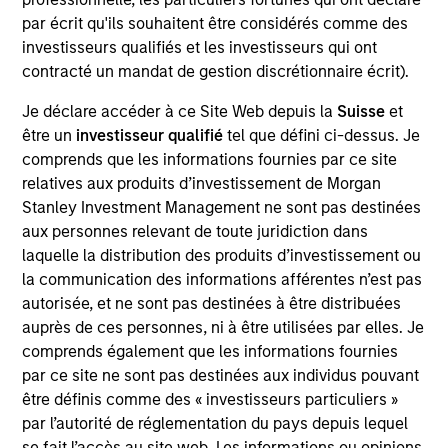
spent 13 years at BlackRock, most recently as Head
par écrit qu'ils souhaitent être considérés comme des
of Product Strategy for the Global and UK
investisseurs qualifiés et les investisseurs qui ont
Fundamental Equity teams. Prior to that Sarah
contracté un mandat de gestion discrétionnaire écrit).
worked in Investment Relations at a multi-strategy
hedge fund. Sarah started her career in consulting
Je déclare accéder à ce Site Web depuis la
Suisse
et
for the third sector, working on fundraising
être un
investisseur qualifié
tel que défini ci-dessus. Je
campaigns across a range of charities. Sarah holds
comprends que les informations fournies par ce site
a MSc in Sociology and BSc in Psychology, both
relatives aux produits d’investissement de Morgan
from Oriel College, Oxford University.
Stanley Investment Management ne sont pas destinées
aux personnes relevant de toute juridiction dans
laquelle la distribution des produits d’investissement ou
la communication des informations afférentes n’est pas
Team Insights
autorisée, et ne sont pas destinées à être distribuées
auprès de ces personnes, ni à être utilisées par elles. Je
comprends également que les informations fournies
par ce site ne sont pas destinées aux individus pouvant
être définis comme des « investisseurs particuliers »
par l’autorité de réglementation du pays depuis lequel
se fait l’accès au site web. Les informations ou opinions