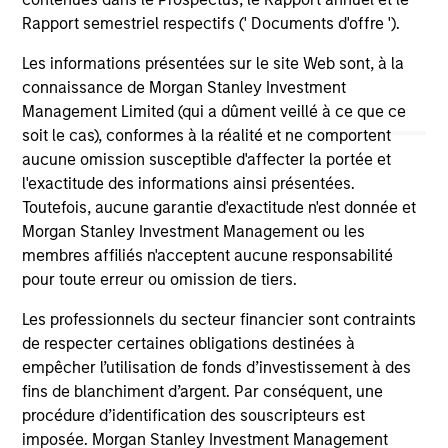
an
Rapport semestriel respectifs (' Documents d'offre ').
wo
di
Les informations présentées sur le site Web sont, à la
fut
connaissance de Morgan Stanley Investment
Management Limited (qui a dûment veillé à ce que ce
soit le cas), conformes à la réalité et ne comportent
aucune omission susceptible d'affecter la portée et
May not represent all Team Members.
l'exactitude des informations ainsi présentées.
The information on this page is for informational
Toutefois, aucune garantie d'exactitude n'est donnée et
purposes only. The information contained herein does
Morgan Stanley Investment Management ou les
not constitute and should not be construed as an
offering of advisory services or an offer to sell or a
membres affiliés n'acceptent aucune responsabilité
solicitation of an offer to buy any securities in any
pour toute erreur ou omission de tiers.
jurisdiction in which such offer or solicitation,
purchase or sale would be unlawful under the
Les professionnels du secteur financier sont contraints
securities, insurance or other laws of such jurisdiction.
de respecter certaines obligations destinées à
empêcher l’utilisation de fonds d’investissement à des
All investing involves risks, including a loss of principal.
fins de blanchiment d’argent. Par conséquent, une
Please refer to the strategy detail page for important
procédure d’identification des souscripteurs est
information on the strategy, including additional risk
imposée. Morgan Stanley Investment Management
considerations.