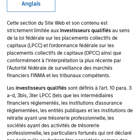
Anglais
Cette section du Site Web et son contenu est
strictement limitée aux
investisseurs qualifiés
au sens
de la loi fédérale sur les placements collectifs de
capitaux (LPCC) et l'ordonnance fédérale sur les
placements collectifs de capitaux (OPCC) ainsi que
conformément à l'interprétation la plus récente par
l'Autorité fédérale de surveillance des marchés
YEARS OF INDUSTRY EXPERIENCE
financiers FINMA et les tribunaux compétents.
32
Years
Les
investisseurs qualifiés
sont définis à l'art. 10 para. 3
a-d, 3bis, 3ter LPCC (tels que les intermédiaires
TEAM
financiers réglementés, les institutions d'assurance
Emerging Markets Equity Team
réglementées, les entités publiques et les institutions de
retraite ayant une trésorerie professionnelle, les
sociétés ayant des activités de trésorerie
professionnelle, les particuliers fortunés qui ont déclaré
Paul is co-head of Emerging Markets Equity and co-