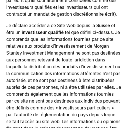
par écrit qu'ils souhaitent être considérés comme des
lead portfolio manager of the EM equity strategies
investisseurs qualifiés et les investisseurs qui ont
on the team. He joined Morgan Stanley in 1994 and
contracté un mandat de gestion discrétionnaire écrit).
has 32 years of investment experience. Paul
received a B.A. in political science from Brandeis
Je déclare accéder à ce Site Web depuis la
Suisse
et
University and a master's degree in economics and
être un
investisseur qualifié
tel que défini ci-dessus. Je
Latin American studies from the School of
comprends que les informations fournies par ce site
Advanced International Studies at Johns Hopkins
relatives aux produits d’investissement de Morgan
University. He holds the Chartered Financial Analyst
Stanley Investment Management ne sont pas destinées
designation.
aux personnes relevant de toute juridiction dans
laquelle la distribution des produits d’investissement ou
la communication des informations afférentes n’est pas
autorisée, et ne sont pas destinées à être distribuées
Emerging Markets Equity Team
auprès de ces personnes, ni à être utilisées par elles. Je
comprends également que les informations fournies
par ce site ne sont pas destinées aux individus pouvant
Emerging Markets Leaders Strategy
être définis comme des « investisseurs particuliers »
par l’autorité de réglementation du pays depuis lequel
Emerging market industry leaders, without
se fait l’accès au site web. Les informations ou opinions
benchmark constraints. Focused 25-40