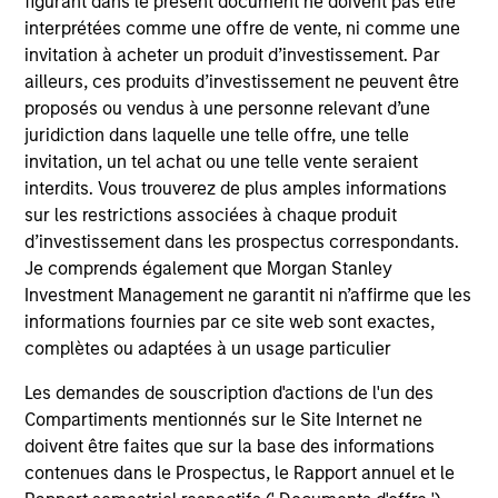
figurant dans le présent document ne doivent pas être
holdings.
interprétées comme une offre de vente, ni comme une
invitation à acheter un produit d’investissement. Par
ailleurs, ces produits d’investissement ne peuvent être
Next Gen Emerging Markets Strategy
proposés ou vendus à une personne relevant d’une
juridiction dans laquelle une telle offre, une telle
Focused portfolio of quality companies in
invitation, un tel achat ou une telle vente seraient
frontier emerging markets.
interdits. Vous trouverez de plus amples informations
sur les restrictions associées à chaque produit
d’investissement dans les prospectus correspondants.
Je comprends également que Morgan Stanley
Global Emerging Markets Equity Strategy
Investment Management ne garantit ni n’affirme que les
Core portfolio of quality growth companies,
informations fournies par ce site web sont exactes,
integrating global thematics and country
complètes ou adaptées à un usage particulier
drivers to identify bottom-up opportunities.
Les demandes de souscription d'actions de l'un des
Compartiments mentionnés sur le Site Internet ne
doivent être faites que sur la base des informations
Sustainable Emerging Markets Strategy
contenues dans le Prospectus, le Rapport annuel et le
Core portfolio of quality growth companies,