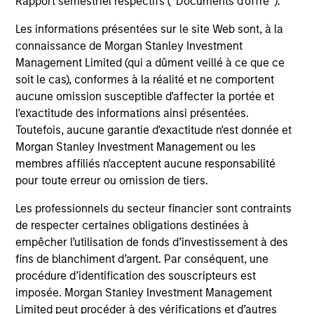
Rapport semestriel respectifs (' Documents d'offre ').
seeking to deliver on financial objectives
and sustainability through thematic
Les informations présentées sur le site Web sont, à la
alignment.
connaissance de Morgan Stanley Investment
Management Limited (qui a dûment veillé à ce que ce
soit le cas), conformes à la réalité et ne comportent
aucune omission susceptible d'affecter la portée et
Team Insights
l'exactitude des informations ainsi présentées.
Toutefois, aucune garantie d'exactitude n'est donnée et
Morgan Stanley Investment Management ou les
membres affiliés n'acceptent aucune responsabilité
pour toute erreur ou omission de tiers.
Les professionnels du secteur financier sont contraints
de respecter certaines obligations destinées à
empêcher l’utilisation de fonds d’investissement à des
fins de blanchiment d’argent. Par conséquent, une
procédure d’identification des souscripteurs est
TALES FROM THE EMERGING WORLD
TA
imposée. Morgan Stanley Investment Management
Limited peut procéder à des vérifications et d’autres