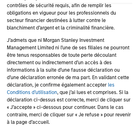
Terms of Trade: The Quiet Tailwind
Fr
contrôles de sécurité requis, afin de remplir les
Behind Emerging Market’s Comeback
Ch
obligations en vigueur pour les professionnels du
A common thread across emerging markets is
Hum
secteur financier destinées à lutter contre le
an improvement in their terms of trade, which
har
blanchiment d’argent et la criminalité financière.
is helping to strengthen external balances,
an
J’admets que ni Morgan Stanley Investment
support currencies and improve the earnings
ma
Management Limited ni l’une de ses filiales ne pourront
outlook for domestically-oriented sectors. Paul
an
être tenus responsables de toute perte découlant
Psaila and Uday Tharar explain.
ex
directement ou indirectement d’un accès à des
be
informations à la suite d’une fausse déclaration ou
to
23-JUN-2026
05
d’une déclaration erronée de ma part. En validant cette
déclaration, je confirme également accepter
les
Conditions d’utilisation
, que j’ai lues et comprises. Si la
déclaration ci-dessus est correcte, merci de cliquer sur
« J’accepte » ci-dessous pour continuer. Dans le cas
contraire, merci de cliquer sur « Je refuse » pour revenir
à la page d’accueil.
May not represent all Team Members.
The information on this page is for informational