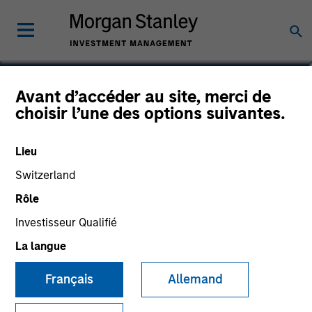
Paul Psaila
Avant d’accéder au site, merci de
choisir l’une des options suivantes.
Co-Head of Emerging Markets Equity
Lieu
Switzerland
Rôle
Investisseur Qualifié
La langue
Français
Allemand