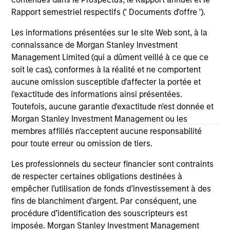
2026
We
Rapport semestriel respectifs (' Documents d'offre ').
Timely insights on the private credit landscape,
be
exploring the trends, market developments,
cr
Les informations présentées sur le site Web sont, à la
and investment considerations shaping the
fi
connaissance de Morgan Stanley Investment
asset class.
cyc
Management Limited (qui a dûment veillé à ce que ce
soit le cas), conformes à la réalité et ne comportent
aucune omission susceptible d'affecter la portée et
l'exactitude des informations ainsi présentées.
04-AUG-2026
16-
Toutefois, aucune garantie d'exactitude n'est donnée et
Morgan Stanley Investment Management ou les
membres affiliés n'acceptent aucune responsabilité
pour toute erreur ou omission de tiers.
Les professionnels du secteur financier sont contraints
de respecter certaines obligations destinées à
empêcher l’utilisation de fonds d’investissement à des
May not represent all Team Members.
fins de blanchiment d’argent. Par conséquent, une
The information on this page is for informational
procédure d’identification des souscripteurs est
purposes only. The information contained herein does
imposée. Morgan Stanley Investment Management