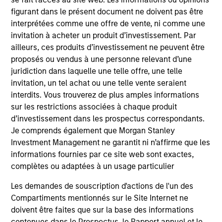
from the University of Western Ontario.
figurant dans le présent document ne doivent pas être
interprétées comme une offre de vente, ni comme une
invitation à acheter un produit d’investissement. Par
ailleurs, ces produits d’investissement ne peuvent être
Team Insights
proposés ou vendus à une personne relevant d’une
juridiction dans laquelle une telle offre, une telle
invitation, un tel achat ou une telle vente seraient
interdits. Vous trouverez de plus amples informations
sur les restrictions associées à chaque produit
d’investissement dans les prospectus correspondants.
Je comprends également que Morgan Stanley
Investment Management ne garantit ni n’affirme que les
informations fournies par ce site web sont exactes,
complètes ou adaptées à un usage particulier
Les demandes de souscription d'actions de l'un des
ARTICLE
AL
Compartiments mentionnés sur le Site Internet ne
Private Credit Market Monitor - Q2
Pr
doivent être faites que sur la base des informations
contenues dans le Prospectus, le Rapport annuel et le