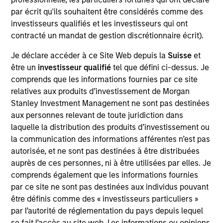
Stanley and is a member of the Morgan Stanley
par écrit qu'ils souhaitent être considérés comme des
Private Credit team, where he focuses on
investisseurs qualifiés et les investisseurs qui ont
originating and underwriting investment
contracté un mandat de gestion discrétionnaire écrit).
opportunities. Mr. Vaidya joined Morgan Stanley in
2021 and has over seven years of relevant industry
Je déclare accéder à ce Site Web depuis la
Suisse
et
experience. Prior to joining Morgan Stanley, Mr.
être un
investisseur qualifié
tel que défini ci-dessus. Je
Vaidya worked at The Carlyle Group, most recently
comprends que les informations fournies par ce site
as a Vice President within the Direct Lending team,
relatives aux produits d’investissement de Morgan
where he was responsible for originating,
Stanley Investment Management ne sont pas destinées
structuring, and executing private credit
aux personnes relevant de toute juridiction dans
investments across various industries. Prior to
laquelle la distribution des produits d’investissement ou
joining The Carlyle Group, Mr. Vaidya worked for the
la communication des informations afférentes n’est pas
Merchant Banking / Middle Market Leveraged
autorisée, et ne sont pas destinées à être distribuées
Finance team at BNP Paribas, where he was
auprès de ces personnes, ni à être utilisées par elles. Je
focused on underwriting private equity sponsored
comprends également que les informations fournies
transactions. Mr. Vaidya earned a Honors in
par ce site ne sont pas destinées aux individus pouvant
Business Administration from the Richard Ivey
être définis comme des « investisseurs particuliers »
School of Business at the University of the Western
par l’autorité de réglementation du pays depuis lequel
Ontario, as well as a B.A. in Financial Economics
se fait l’accès au site web. Les informations ou opinions