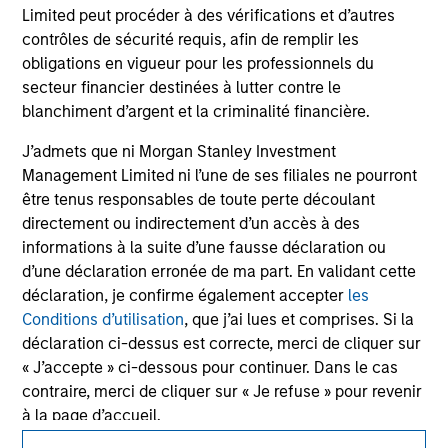
not constitute and should not be construed as an
Limited peut procéder à des vérifications et d’autres
offering of advisory services or an offer to sell or a
contrôles de sécurité requis, afin de remplir les
solicitation of an offer to buy any securities in any
jurisdiction in which such offer or solicitation,
obligations en vigueur pour les professionnels du
purchase or sale would be unlawful under the
secteur financier destinées à lutter contre le
securities, insurance or other laws of such jurisdiction.
blanchiment d’argent et la criminalité financière.
All investing involves risks, including a loss of principal.
J’admets que ni Morgan Stanley Investment
Management Limited ni l’une de ses filiales ne pourront
Please refer to the strategy detail page for important
information on the strategy, including additional risk
être tenus responsables de toute perte découlant
considerations.
directement ou indirectement d’un accès à des
informations à la suite d’une fausse déclaration ou
d’une déclaration erronée de ma part. En validant cette
déclaration, je confirme également accepter
les
Conditions d’utilisation
, que j’ai lues et comprises. Si la
déclaration ci-dessus est correcte, merci de cliquer sur
« J’accepte » ci-dessous pour continuer. Dans le cas
contraire, merci de cliquer sur « Je refuse » pour revenir
à la page d’accueil.