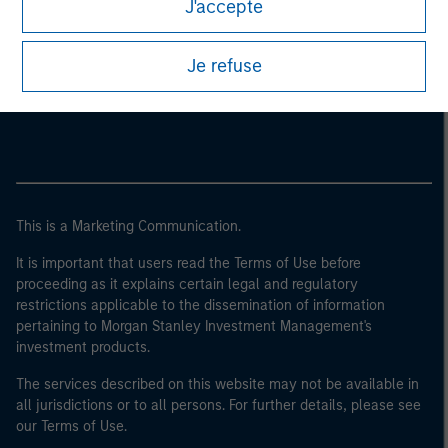
J'accepte
Morgan Stanley
Je refuse
Morgan Stanley Careers
This is a Marketing Communication.
It is important that users read the Terms of Use before
proceeding as it explains certain legal and regulatory
restrictions applicable to the dissemination of information
pertaining to Morgan Stanley Investment Management's
investment products.
The services described on this website may not be available in
all jurisdictions or to all persons. For further details, please see
our Terms of Use.