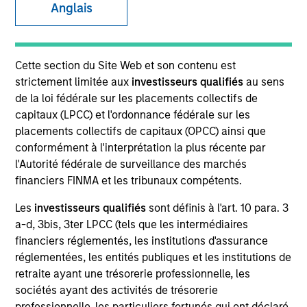
Anglais
Cette section du Site Web et son contenu est
strictement limitée aux
investisseurs qualifiés
au sens
de la loi fédérale sur les placements collectifs de
capitaux (LPCC) et l'ordonnance fédérale sur les
placements collectifs de capitaux (OPCC) ainsi que
conformément à l'interprétation la plus récente par
YEARS OF INDUSTRY EXPERIENCE
l'Autorité fédérale de surveillance des marchés
11
Years
financiers FINMA et les tribunaux compétents.
Les
investisseurs qualifiés
sont définis à l'art. 10 para. 3
TEAM
a-d, 3bis, 3ter LPCC (tels que les intermédiaires
North America Private Credit
financiers réglementés, les institutions d'assurance
réglementées, les entités publiques et les institutions de
retraite ayant une trésorerie professionnelle, les
sociétés ayant des activités de trésorerie
Nikhil Vaidya is a Executive Director at Morgan
professionnelle, les particuliers fortunés qui ont déclaré