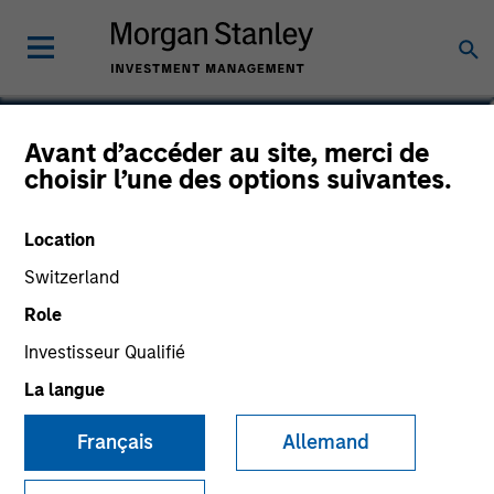
Nikhil Vaidya
Avant d’accéder au site, merci de
choisir l’une des options suivantes.
Executive Director
Location
Switzerland
Role
Investisseur Qualifié
La langue
Français
Allemand