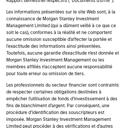
Invests primarily in established and
Rapport semestriel respectifs (' Documents d'offre ').
emerging mid cap companies in the United
Les informations présentées sur le site Web sont, à la
States.
connaissance de Morgan Stanley Investment
Management Limited (qui a dûment veillé à ce que ce
soit le cas), conformes à la réalité et ne comportent
Insight
aucune omission susceptible d'affecter la portée et
Invests primarily in established and
l'exactitude des informations ainsi présentées.
emerging companies in the United States.
Toutefois, aucune garantie d'exactitude n'est donnée et
Morgan Stanley Investment Management ou les
membres affiliés n'acceptent aucune responsabilité
pour toute erreur ou omission de tiers.
View All
Les professionnels du secteur financier sont contraints
de respecter certaines obligations destinées à
empêcher l’utilisation de fonds d’investissement à des
Team Insights
fins de blanchiment d’argent. Par conséquent, une
procédure d’identification des souscripteurs est
imposée. Morgan Stanley Investment Management
Limited peut procéder à des vérifications et d’autres