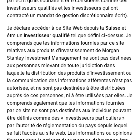
par écrit qu'ils souhaitent être considérés comme des
Global. He joined Morgan Stanley in 2002 and has
investisseurs qualifiés et les investisseurs qui ont
26 years of investment experience. Armistead
contracté un mandat de gestion discrétionnaire écrit).
joined Counterpoint Global in 2004 as an investor.
Previously, he was a member of the U.S. Research
Je déclare accéder à ce Site Web depuis la
Suisse
et
Group, working closely with Counterpoint Global.
être un
investisseur qualifié
tel que défini ci-dessus. Je
Prior to joining the firm, Armistead was an
comprends que les informations fournies par ce site
associate in investment product development at
relatives aux produits d’investissement de Morgan
BlackRock Financial Management. Previously, he
Stanley Investment Management ne sont pas destinées
was a research analyst in high-yield research at
aux personnes relevant de toute juridiction dans
KEA Capital. Armistead received a B.A. in history
laquelle la distribution des produits d’investissement ou
from the University of Virginia and an M.B.A. from
la communication des informations afférentes n’est pas
the University of Virginia's Darden School of
autorisée, et ne sont pas destinées à être distribuées
Business Administration.
auprès de ces personnes, ni à être utilisées par elles. Je
comprends également que les informations fournies
par ce site ne sont pas destinées aux individus pouvant
être définis comme des « investisseurs particuliers »
Counterpoint Global
par l’autorité de réglementation du pays depuis lequel
se fait l’accès au site web. Les informations ou opinions