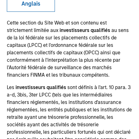
Anglais
Cette section du Site Web et son contenu est
strictement limitée aux
investisseurs qualifiés
au sens
de la loi fédérale sur les placements collectifs de
capitaux (LPCC) et l'ordonnance fédérale sur les
placements collectifs de capitaux (OPCC) ainsi que
conformément à l'interprétation la plus récente par
l'Autorité fédérale de surveillance des marchés
YEARS OF INDUSTRY EXPERIENCE
financiers FINMA et les tribunaux compétents.
26
Years
Les
investisseurs qualifiés
sont définis à l'art. 10 para. 3
a-d, 3bis, 3ter LPCC (tels que les intermédiaires
TEAM
financiers réglementés, les institutions d'assurance
Counterpoint Global
réglementées, les entités publiques et les institutions de
retraite ayant une trésorerie professionnelle, les
sociétés ayant des activités de trésorerie
professionnelle, les particuliers fortunés qui ont déclaré
Armistead Nash is an investor for Counterpoint