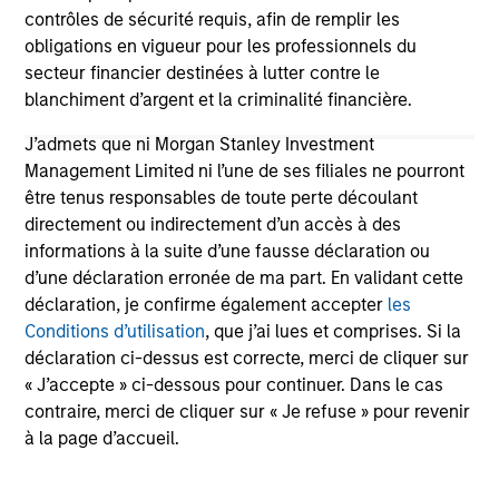
contrôles de sécurité requis, afin de remplir les
obligations en vigueur pour les professionnels du
secteur financier destinées à lutter contre le
blanchiment d’argent et la criminalité financière.
J’admets que ni Morgan Stanley Investment
Management Limited ni l’une de ses filiales ne pourront
être tenus responsables de toute perte découlant
CONSILIENT OBSERVER
AR
directement ou indirectement d’un accès à des
informations à la suite d’une fausse déclaration ou
The Wisdom of Crowds in Markets:
AI
d’une déclaration erronée de ma part. En validant cette
Crowd Behavior in Prediction, Betting,
St
déclaration, je confirme également accepter
les
and Stock Markets
We review the wisdom of crowds in the
AI
Conditions d’utilisation
, que j’ai lues et comprises. Si la
context of prediction markets, sports betting
Ad
déclaration ci-dessus est correcte, merci de cliquer sur
markets, parimutuel betting markets, and the
« J’accepte » ci-dessous pour continuer. Dans le cas
stock market. For each, we describe the
contraire, merci de cliquer sur « Je refuse » pour revenir
market, give a history, examine its accuracy,
à la page d’accueil.
see how it aggregates information, check for
diversity breakdowns, and consider the role of