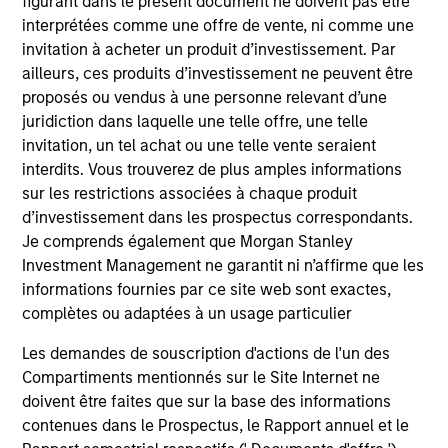
figurant dans le présent document ne doivent pas être
Advantage
interprétées comme une offre de vente, ni comme une
invitation à acheter un produit d’investissement. Par
Invests primarily in established large cap
ailleurs, ces produits d’investissement ne peuvent être
companies in the United States.
proposés ou vendus à une personne relevant d’une
juridiction dans laquelle une telle offre, une telle
invitation, un tel achat ou une telle vente seraient
Global Insight
interdits. Vous trouverez de plus amples informations
Invests primarily in established and
sur les restrictions associées à chaque produit
emerging companies globally.
d’investissement dans les prospectus correspondants.
Je comprends également que Morgan Stanley
Investment Management ne garantit ni n’affirme que les
Growth
informations fournies par ce site web sont exactes,
Invests primarily in established and
complètes ou adaptées à un usage particulier
emerging large cap companies in the United
States.
Les demandes de souscription d'actions de l'un des
Compartiments mentionnés sur le Site Internet ne
doivent être faites que sur la base des informations
Discovery
contenues dans le Prospectus, le Rapport annuel et le