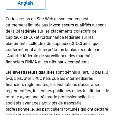
Anglais
Cette section du Site Web et son contenu est
strictement limitée aux
investisseurs qualifiés
au sens
de la loi fédérale sur les placements collectifs de
capitaux (LPCC) et l'ordonnance fédérale sur les
placements collectifs de capitaux (OPCC) ainsi que
conformément à l'interprétation la plus récente par
l'Autorité fédérale de surveillance des marchés
YEARS OF INDUSTRY EXPERIENCE
financiers FINMA et les tribunaux compétents.
32
Years
Les
investisseurs qualifiés
sont définis à l'art. 10 para. 3
a-d, 3bis, 3ter LPCC (tels que les intermédiaires
financiers réglementés, les institutions d'assurance
réglementées, les entités publiques et les institutions de
Munenori is a portfolio specialist on the
retraite ayant une trésorerie professionnelle, les
International Equity team, based in Tokyo. He joined
sociétés ayant des activités de trésorerie
Morgan Stanley in 1999 and has 30 years of
professionnelle, les particuliers fortunés qui ont déclaré
investment experience. Prior to joining the team, he