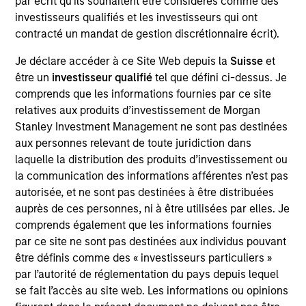
par écrit qu'ils souhaitent être considérés comme des
was a portfolio manager for global equity portfolios
investisseurs qualifiés et les investisseurs qui ont
and previously worked as a manager for Japanese
contracté un mandat de gestion discrétionnaire écrit).
and Asian equities at Daiwa International Capital
Management. Before that, he was responsible for
Je déclare accéder à ce Site Web depuis la
Suisse
et
the trading and sales of Japanese equity derivative
être un
investisseur qualifié
tel que défini ci-dessus. Je
products and also worked as a Compliance Officer
comprends que les informations fournies par ce site
at Solomon Brothers (Asia). Munenori holds a B.A. in
relatives aux produits d’investissement de Morgan
Law from the University of Tokyo and is a Chartered
Stanley Investment Management ne sont pas destinées
Member of the Security Analysts Association of
aux personnes relevant de toute juridiction dans
Japan and a member of the CFA Institute.
laquelle la distribution des produits d’investissement ou
la communication des informations afférentes n’est pas
autorisée, et ne sont pas destinées à être distribuées
auprès de ces personnes, ni à être utilisées par elles. Je
May not represent all Team Members.
comprends également que les informations fournies
The information on this page is for informational
par ce site ne sont pas destinées aux individus pouvant
purposes only. The information contained herein does
être définis comme des « investisseurs particuliers »
not constitute and should not be construed as an
par l’autorité de réglementation du pays depuis lequel
offering of advisory services or an offer to sell or a
se fait l’accès au site web. Les informations ou opinions
solicitation of an offer to buy any securities in any
jurisdiction in which such offer or solicitation,