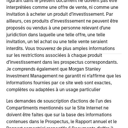
figurant dans le présent document ne doivent pas être
purchase or sale would be unlawful under the
interprétées comme une offre de vente, ni comme une
securities, insurance or other laws of such jurisdiction.
invitation à acheter un produit d’investissement. Par
ailleurs, ces produits d’investissement ne peuvent être
All investing involves risks, including a loss of principal.
proposés ou vendus à une personne relevant d’une
Please refer to the strategy detail page for important
juridiction dans laquelle une telle offre, une telle
information on the strategy, including additional risk
invitation, un tel achat ou une telle vente seraient
considerations.
interdits. Vous trouverez de plus amples informations
sur les restrictions associées à chaque produit
d’investissement dans les prospectus correspondants.
Je comprends également que Morgan Stanley
Investment Management ne garantit ni n’affirme que les
informations fournies par ce site web sont exactes,
complètes ou adaptées à un usage particulier
Les demandes de souscription d'actions de l'un des
Compartiments mentionnés sur le Site Internet ne
doivent être faites que sur la base des informations
contenues dans le Prospectus, le Rapport annuel et le
Morgan Stanley