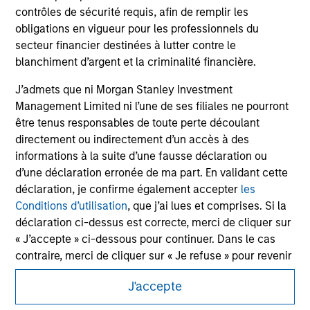
jurisdiction in which such offer or solicitation,
contrôles de sécurité requis, afin de remplir les
purchase or sale would be unlawful under the
obligations en vigueur pour les professionnels du
securities, insurance or other laws of such jurisdiction.
secteur financier destinées à lutter contre le
All investing involves risks, including a loss of principal.
blanchiment d’argent et la criminalité financière.
Please refer to the strategy detail page for important
J’admets que ni Morgan Stanley Investment
information on the strategy, including additional risk
Management Limited ni l’une de ses filiales ne pourront
considerations.
être tenus responsables de toute perte découlant
directement ou indirectement d’un accès à des
informations à la suite d’une fausse déclaration ou
d’une déclaration erronée de ma part. En validant cette
déclaration, je confirme également accepter
les
Conditions d’utilisation
, que j’ai lues et comprises. Si la
déclaration ci-dessus est correcte, merci de cliquer sur
« J’accepte » ci-dessous pour continuer. Dans le cas
contraire, merci de cliquer sur « Je refuse » pour revenir
à la page d’accueil.
J'accepte