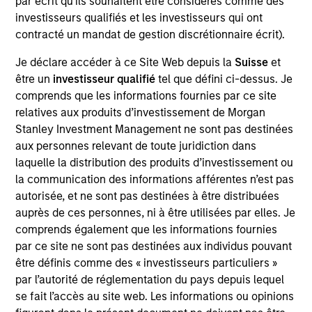
par écrit qu'ils souhaitent être considérés comme des
resource for existing and prospective clients,
investisseurs qualifiés et les investisseurs qui ont
representing the group’s managed strategies and
contracté un mandat de gestion discrétionnaire écrit).
presenting the team’s views on macroeconomic
and political developments across the world. Matt
Je déclare accéder à ce Site Web depuis la
Suisse
et
also contributes to business development
être un
investisseur qualifié
tel que défini ci-dessus. Je
initiatives, promoting existing products and building
comprends que les informations fournies par ce site
new offerings. He joined Eaton Vance in 2011.
relatives aux produits d’investissement de Morgan
Morgan Stanley acquired Eaton Vance in March
Stanley Investment Management ne sont pas destinées
2021. Matt began his career in the investment
aux personnes relevant de toute juridiction dans
industry in 2002. Before joining Eaton Vance, he
laquelle la distribution des produits d’investissement ou
was affiliated with Cambridge Associates, LLC. He
la communication des informations afférentes n’est pas
also served as a merger and acquisitions advisor
autorisée, et ne sont pas destinées à être distribuées
with Matrix Capital Markets Group, Inc. Matt earned
auprès de ces personnes, ni à être utilisées par elles. Je
a B.S. from the University of Richmond. He is a
comprends également que les informations fournies
member of the CFA Society Boston and holds the
par ce site ne sont pas destinées aux individus pouvant
Chartered Financial Analyst designation. He also
être définis comme des « investisseurs particuliers »
holds the Chartered Alternative Investment Analyst
par l’autorité de réglementation du pays depuis lequel
(CAIA) designation.
se fait l’accès au site web. Les informations ou opinions