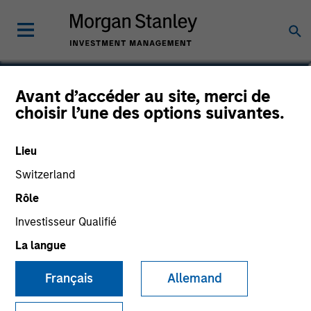
Matt Murphy, CFA, CAIA
Avant d’accéder au site, merci de
choisir l’une des options suivantes.
Managing Director
Lieu
Switzerland
Rôle
Investisseur Qualifié
La langue
Français
Allemand