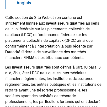
Anglais
Cette section du Site Web et son contenu est
strictement limitée aux
investisseurs qualifiés
au sens
de la loi fédérale sur les placements collectifs de
capitaux (LPCC) et l'ordonnance fédérale sur les
placements collectifs de capitaux (OPCC) ainsi que
conformément à l'interprétation la plus récente par
l'Autorité fédérale de surveillance des marchés
YEARS OF INDUSTRY EXPERIENCE
financiers FINMA et les tribunaux compétents.
24
Years
Les
investisseurs qualifiés
sont définis à l'art. 10 para. 3
a-d, 3bis, 3ter LPCC (tels que les intermédiaires
financiers réglementés, les institutions d'assurance
réglementées, les entités publiques et les institutions de
Matthew Murphy is an institutional portfolio
retraite ayant une trésorerie professionnelle, les
manager on the Emerging Markets team. He is
sociétés ayant des activités de trésorerie
responsible for covering global economic, political,
professionnelle, les particuliers fortunés qui ont déclaré
and capital markets research. He serves as a