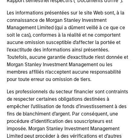
Rapport semestriel respectifs (' Documents d'offre ').
income and diversification, but return drivers
pot
vary widely across countries and issuers. Matt
in
Les informations présentées sur le site Web sont, à la
Murphy explains the strategy’s risk-aware
de
connaissance de Morgan Stanley Investment
objective and why invest now. Watch this video
éme
Management Limited (qui a dûment veillé à ce que ce
to find out more.
ges
soit le cas), conformes à la réalité et ne comportent
ra
aucune omission susceptible d'affecter la portée et
opp
20-APR-2026
20
l'exactitude des informations ainsi présentées.
pou
Toutefois, aucune garantie d'exactitude n'est donnée et
Morgan Stanley Investment Management ou les
membres affiliés n'acceptent aucune responsabilité
pour toute erreur ou omission de tiers.
Les professionnels du secteur financier sont contraints
de respecter certaines obligations destinées à
May not represent all Team Members.
empêcher l’utilisation de fonds d’investissement à des
The information on this page is for informational
fins de blanchiment d’argent. Par conséquent, une
purposes only. The information contained herein does
procédure d’identification des souscripteurs est
not constitute and should not be construed as an
imposée. Morgan Stanley Investment Management
offering of advisory services or an offer to sell or a
solicitation of an offer to buy any securities in any
Limited peut procéder à des vérifications et d’autres