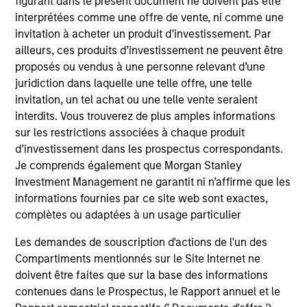
figurant dans le présent document ne doivent pas être
interprétées comme une offre de vente, ni comme une
invitation à acheter un produit d’investissement. Par
Team Insights
ailleurs, ces produits d’investissement ne peuvent être
proposés ou vendus à une personne relevant d’une
juridiction dans laquelle une telle offre, une telle
invitation, un tel achat ou une telle vente seraient
interdits. Vous trouverez de plus amples informations
sur les restrictions associées à chaque produit
d’investissement dans les prospectus correspondants.
Je comprends également que Morgan Stanley
Investment Management ne garantit ni n’affirme que les
informations fournies par ce site web sont exactes,
complètes ou adaptées à un usage particulier
VIDEO
VI
Les demandes de souscription d'actions de l'un des
Video: Why Emerging Markets Debt
Vi
Compartiments mentionnés sur le Site Internet ne
Now - Strategy, Edge and Long Term
de
doivent être faites que sur la base des informations
Opportunity
St
contenues dans le Prospectus, le Rapport annuel et le
Emerging markets debt can offer meaningful
Si
op