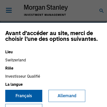
Marte Borhaug
Avant d’accéder au site, merci de
choisir l’une des options suivantes.
Head of ESG
Lieu
Switzerland
Rôle
Investisseur Qualifié
La langue
Français
Allemand