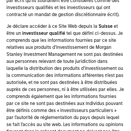
par écrit qu'ils souhaitent être considérés comme des
the International Equity team, based in London. She
investisseurs qualifiés et les investisseurs qui ont
joined Morgan Stanley in 2021 and has 16 years of
contracté un mandat de gestion discrétionnaire écrit).
experience in sustainability, eleven of which in
financial services. She was previously the Global
Je déclare accéder à ce Site Web depuis la
Suisse
et
Head of Sustainable Outcomes at Aviva Investors.
être un
investisseur qualifié
tel que défini ci-dessus. Je
She joined Aviva from the Confederation of British
comprends que les informations fournies par ce site
Industry (CBI) where she was Head of Financial
relatives aux produits d’investissement de Morgan
Services and Corporate Governance. Prior to this,
Stanley Investment Management ne sont pas destinées
she led sustainable finance campaigns at the EU
aux personnes relevant de toute juridiction dans
public affairs consultancy, The Brussels Office and
laquelle la distribution des produits d’investissement ou
the Mission of Norway to the EU. She holds an MSc
la communication des informations afférentes n’est pas
in European Political Economy from the London
autorisée, et ne sont pas destinées à être distribuées
School of Economics. She is a member of Morgan
auprès de ces personnes, ni à être utilisées par elles. Je
Stanley Investment Management’s EMEA Diversity
comprends également que les informations fournies
Focus Committee and the Morgan Stanley’s EMEA
par ce site ne sont pas destinées aux individus pouvant
Race Action Group.
être définis comme des « investisseurs particuliers »
par l’autorité de réglementation du pays depuis lequel
se fait l’accès au site web. Les informations ou opinions