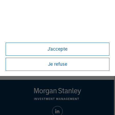
purposes only. The information contained herein does
not constitute and should not be construed as an
offering of advisory services or an offer to sell or a
solicitation of an offer to buy any securities in any
jurisdiction in which such offer or solicitation,
purchase or sale would be unlawful under the
securities, insurance or other laws of such jurisdiction.
All investing involves risks, including a loss of principal.
J'accepte
Please refer to the strategy detail page for important
information on the strategy, including additional risk
considerations.
Je refuse