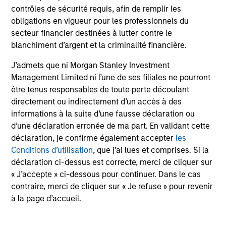
and reduced downside participation – while
contrôles de sécurité requis, afin de remplir les
avoiding exposure to business activities
obligations en vigueur pour les professionnels du
such as alcohol, tobacco, fossil fuels and
secteur financier destinées à lutter contre le
weapons.
blanchiment d’argent et la criminalité financière.
J’admets que ni Morgan Stanley Investment
Management Limited ni l’une de ses filiales ne pourront
être tenus responsables de toute perte découlant
International Equity Plus Strategy
directement ou indirectement d’un accès à des
Invests in both high quality compounders
informations à la suite d’une fausse déclaration ou
and value opportunities, primarily in
d’une déclaration erronée de ma part. En validant cette
developed markets outside the US. The
déclaration, je confirme également accepter
les
compounders are characterized by high
Conditions d’utilisation
, que j’ai lues et comprises. Si la
returns on operating capital employed and
déclaration ci-dessus est correcte, merci de cliquer sur
strong free cash flow. The value
« J’accepte » ci-dessous pour continuer. Dans le cas
opportunities tend to be more cyclical, with
contraire, merci de cliquer sur « Je refuse » pour revenir
à la page d’accueil.
improving or mispriced fundamentals.