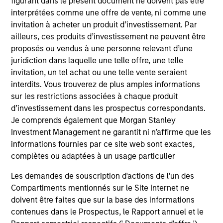
figurant dans le présent document ne doivent pas être
International Equity Team
interprétées comme une offre de vente, ni comme une
invitation à acheter un produit d’investissement. Par
ailleurs, ces produits d’investissement ne peuvent être
Global Franchise Strategy
proposés ou vendus à une personne relevant d’une
juridiction dans laquelle une telle offre, une telle
Concentrated portfolio of 20-40 high quality
invitation, un tel achat ou une telle vente seraient
global businesses, characterized by hard-
interdits. Vous trouverez de plus amples informations
to-replicate intangible assets, high returns
sur les restrictions associées à chaque produit
on operating capital employed and strong
d’investissement dans les prospectus correspondants.
free cash flow generation. Designed for
Je comprends également que Morgan Stanley
investors who seek capital growth, earnings
Investment Management ne garantit ni n’affirme que les
resilience and reduced downside
informations fournies par ce site web sont exactes,
participation.
complètes ou adaptées à un usage particulier
Les demandes de souscription d'actions de l'un des
Compartiments mentionnés sur le Site Internet ne
Global Quality Strategy
doivent être faites que sur la base des informations
Invests in high quality resilient companies
contenues dans le Prospectus, le Rapport annuel et le
with strong management, high returns on