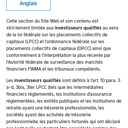
Anglais
Cette section du Site Web et son contenu est
strictement limitée aux
investisseurs qualifiés
au sens
de la loi fédérale sur les placements collectifs de
capitaux (LPCC) et l'ordonnance fédérale sur les
placements collectifs de capitaux (OPCC) ainsi que
conformément à l'interprétation la plus récente par
l'Autorité fédérale de surveillance des marchés
YEARS OF INDUSTRY EXPERIENCE
financiers FINMA et les tribunaux compétents.
16
Years
Les
investisseurs qualifiés
sont définis à l'art. 10 para. 3
a-d, 3bis, 3ter LPCC (tels que les intermédiaires
TEAM
financiers réglementés, les institutions d'assurance
International Equity Team
réglementées, les entités publiques et les institutions de
retraite ayant une trésorerie professionnelle, les
sociétés ayant des activités de trésorerie
professionnelle, les particuliers fortunés qui ont déclaré
Marte is a Portfolio Manager and Head of ESG for