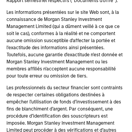
Rapport semestriel respectifs (' Documents d'offre ').
capital, and strong free-cash-flow
generation.
Les informations présentées sur le site Web sont, à la
connaissance de Morgan Stanley Investment
Management Limited (qui a dûment veillé à ce que ce
International Equity Strategy
soit le cas), conformes à la réalité et ne comportent
aucune omission susceptible d'affecter la portée et
Seeks to maintain a diversified portfolio of
l'exactitude des informations ainsi présentées.
companies that are primarily domiciled
Toutefois, aucune garantie d'exactitude n'est donnée et
outside of the U.S.
Morgan Stanley Investment Management ou les
membres affiliés n'acceptent aucune responsabilité
pour toute erreur ou omission de tiers.
Global Quality Select Strategy
Les professionnels du secteur financier sont contraints
Invests in 25-50 high quality global
de respecter certaines obligations destinées à
businesses, characterized by hard-to-
empêcher l’utilisation de fonds d’investissement à des
replicate intangible assets, high returns on
fins de blanchiment d’argent. Par conséquent, une
operating capital employed and strong free
procédure d’identification des souscripteurs est
cash flow generation. Designed for investors
imposée. Morgan Stanley Investment Management
who seek capital growth, earnings resilience
Limited peut procéder à des vérifications et d’autres