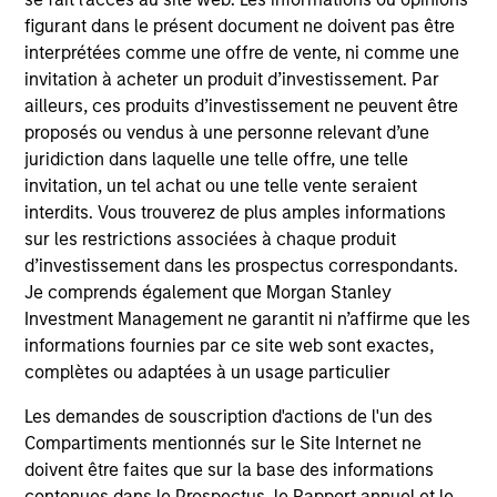
Markus has a legal background and studied at the
figurant dans le présent document ne doivent pas être
universities of Heidelberg, Dresden and Munich. He
interprétées comme une offre de vente, ni comme une
wrote his doctoral dissertation in law at Humboldt
invitation à acheter un produit d’investissement. Par
University in Berlin.
ailleurs, ces produits d’investissement ne peuvent être
proposés ou vendus à une personne relevant d’une
juridiction dans laquelle une telle offre, une telle
Team Insights
invitation, un tel achat ou une telle vente seraient
interdits. Vous trouverez de plus amples informations
sur les restrictions associées à chaque produit
d’investissement dans les prospectus correspondants.
Je comprends également que Morgan Stanley
Investment Management ne garantit ni n’affirme que les
informations fournies par ce site web sont exactes,
complètes ou adaptées à un usage particulier
Les demandes de souscription d'actions de l'un des
Compartiments mentionnés sur le Site Internet ne
doivent être faites que sur la base des informations
PRESS RELEASE
PR
contenues dans le Prospectus, le Rapport annuel et le