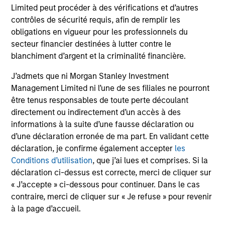
Limited peut procéder à des vérifications et d’autres
The information on this page is for informational
purposes only. The information contained herein does
contrôles de sécurité requis, afin de remplir les
not constitute and should not be construed as an
obligations en vigueur pour les professionnels du
offering of advisory services or an offer to sell or a
secteur financier destinées à lutter contre le
solicitation of an offer to buy any securities in any
jurisdiction in which such offer or solicitation,
blanchiment d’argent et la criminalité financière.
purchase or sale would be unlawful under the
securities, insurance or other laws of such jurisdiction.
J’admets que ni Morgan Stanley Investment
Management Limited ni l’une de ses filiales ne pourront
All investing involves risks, including a loss of principal.
être tenus responsables de toute perte découlant
directement ou indirectement d’un accès à des
Please refer to the strategy detail page for important
information on the strategy, including additional risk
informations à la suite d’une fausse déclaration ou
considerations.
d’une déclaration erronée de ma part. En validant cette
déclaration, je confirme également accepter
les
Conditions d’utilisation
, que j’ai lues et comprises. Si la
déclaration ci-dessus est correcte, merci de cliquer sur
« J’accepte » ci-dessous pour continuer. Dans le cas
contraire, merci de cliquer sur « Je refuse » pour revenir
à la page d’accueil.