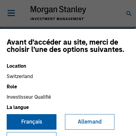
Markus Hottenrott
Avant d’accéder au site, merci de
choisir l’une des options suivantes.
Chief Investment Officer, Infrastructure
Partners
Location
Switzerland
Role
Investisseur Qualifié
La langue
Français
Allemand