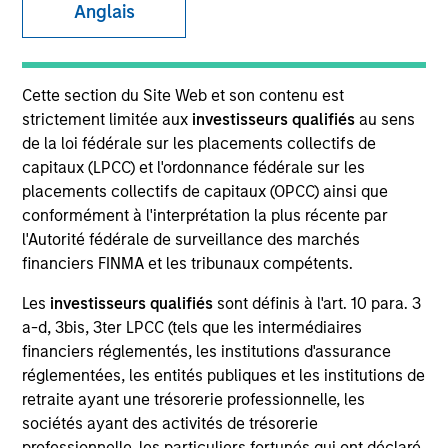
Anglais
Cette section du Site Web et son contenu est
strictement limitée aux
investisseurs qualifiés
au sens
de la loi fédérale sur les placements collectifs de
capitaux (LPCC) et l'ordonnance fédérale sur les
placements collectifs de capitaux (OPCC) ainsi que
conformément à l'interprétation la plus récente par
l'Autorité fédérale de surveillance des marchés
YEARS OF INDUSTRY EXPERIENCE
financiers FINMA et les tribunaux compétents.
28
Years
Les
investisseurs qualifiés
sont définis à l'art. 10 para. 3
a-d, 3bis, 3ter LPCC (tels que les intermédiaires
TEAM
financiers réglementés, les institutions d'assurance
Morgan Stanley Infrastructure Partners
réglementées, les entités publiques et les institutions de
retraite ayant une trésorerie professionnelle, les
sociétés ayant des activités de trésorerie
professionnelle, les particuliers fortunés qui ont déclaré