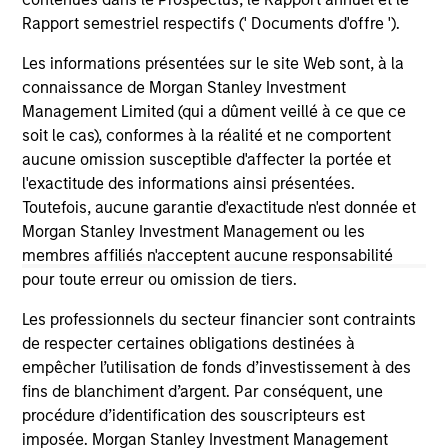
Morgan Stanley Infrastructure
Mo
Rapport semestriel respectifs (' Documents d'offre ').
Partners Agrees to Sell Red Oak
Pa
Les informations présentées sur le site Web sont, à la
Power Facility
Wa
Morgan Stanley Investment Management
Mo
connaissance de Morgan Stanley Investment
(MSIM), through investment funds managed by
(M
Management Limited (qui a dûment veillé à ce que ce
Morgan Stanley Infrastructure Partners (MSIP),
Mor
soit le cas), conformes à la réalité et ne comportent
its private infrastructure investment platform,
its
aucune omission susceptible d'affecter la portée et
today announced it has entered into an
to
l'exactitude des informations ainsi présentées.
agreement to sell its ownership stake in
agr
Toutefois, aucune garantie d'exactitude n'est donnée et
TigerGenCo Red Oak Holdings, LLC (“Red Oak”
Se
Morgan Stanley Investment Management ou les
or the “Facility”) to funds managed by
Com
07-JUL-2025
22
membres affiliés n'acceptent aucune responsabilité
Strategic Value Partners.
(EQ
pour toute erreur ou omission de tiers.
Les professionnels du secteur financier sont contraints
de respecter certaines obligations destinées à
empêcher l’utilisation de fonds d’investissement à des
fins de blanchiment d’argent. Par conséquent, une
procédure d’identification des souscripteurs est
May not represent all Team Members.
imposée. Morgan Stanley Investment Management