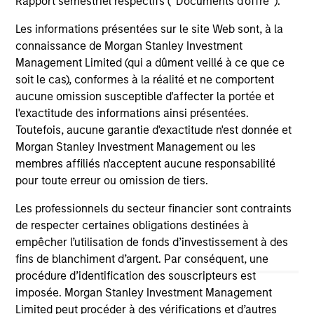
Team Insights
Rapport semestriel respectifs (' Documents d'offre ').
Les informations présentées sur le site Web sont, à la
connaissance de Morgan Stanley Investment
Management Limited (qui a dûment veillé à ce que ce
soit le cas), conformes à la réalité et ne comportent
aucune omission susceptible d'affecter la portée et
l'exactitude des informations ainsi présentées.
Toutefois, aucune garantie d'exactitude n'est donnée et
Morgan Stanley Investment Management ou les
membres affiliés n'acceptent aucune responsabilité
pour toute erreur ou omission de tiers.
ARTICLE
OP
Les professionnels du secteur financier sont contraints
Sustainability Update
Th
de respecter certaines obligations destinées à
empêcher l’utilisation de fonds d’investissement à des
The Global Opportunity team shares its annual
Th
fins de blanchiment d’argent. Par conséquent, une
sustainability update that discusses its HELP &
off
procédure d’identification des souscripteurs est
ACT framework within the investment process,
ide
imposée. Morgan Stanley Investment Management
company engagement examples and the low
cr
Limited peut procéder à des vérifications et d’autres
carbon profile of the portfolios.
we