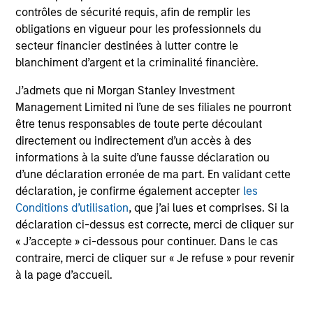
contrôles de sécurité requis, afin de remplir les
obligations en vigueur pour les professionnels du
secteur financier destinées à lutter contre le
blanchiment d’argent et la criminalité financière.
17-FEB-2026
06
J’admets que ni Morgan Stanley Investment
Management Limited ni l’une de ses filiales ne pourront
être tenus responsables de toute perte découlant
directement ou indirectement d’un accès à des
informations à la suite d’une fausse déclaration ou
d’une déclaration erronée de ma part. En validant cette
May not represent all Team Members.
déclaration, je confirme également accepter
les
Conditions d’utilisation
, que j’ai lues et comprises. Si la
The information on this page is for informational
déclaration ci-dessus est correcte, merci de cliquer sur
purposes only. The information contained herein does
not constitute and should not be construed as an
« J’accepte » ci-dessous pour continuer. Dans le cas
offering of advisory services or an offer to sell or a
contraire, merci de cliquer sur « Je refuse » pour revenir
solicitation of an offer to buy any securities in any
à la page d’accueil.
jurisdiction in which such offer or solicitation,
purchase or sale would be unlawful under the
securities, insurance or other laws of such jurisdiction.