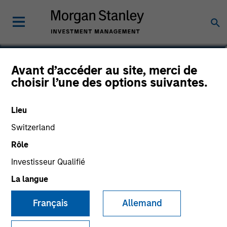
Marc Fox
Avant d’accéder au site, merci de
choisir l’une des options suivantes.
Managing Director, Chief Operating
Officer
Lieu
Switzerland
Rôle
Investisseur Qualifié
La langue
Français
Allemand