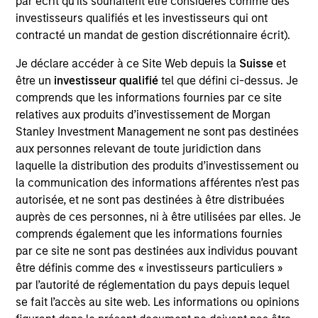
par écrit qu'ils souhaitent être considérés comme des
Marc Fox is Chief Operating Officer of Global
investisseurs qualifiés et les investisseurs qui ont
Opportunity and co-portfolio manager of the Global
contracté un mandat de gestion discrétionnaire écrit).
Change Strategy. He joined Morgan Stanley in 2016
and has 20 years of investment experience. Prior to
Je déclare accéder à ce Site Web depuis la
Suisse
et
joining the firm, Marc founded independent
être un
investisseur qualifié
tel que défini ci-dessus. Je
research advisory Snow Fox LLC. Previously, Marc
comprends que les informations fournies par ce site
was an Executive Director in the Global Investment
relatives aux produits d’investissement de Morgan
Research division at Goldman Sachs where he co-
Stanley Investment Management ne sont pas destinées
authored “Introducing GS Sustain,” a framework for
aux personnes relevant de toute juridiction dans
integrating ESG analysis with fundamental equity
laquelle la distribution des produits d’investissement ou
research. Marc also served on the advisory council
la communication des informations afférentes n’est pas
to the Carbon Disclosure Project (CDP) and the
autorisée, et ne sont pas destinées à être distribuées
expert group that created the Principles for
auprès de ces personnes, ni à être utilisées par elles. Je
Responsible Investment (PRI). Marc holds an M.B.A.
comprends également que les informations fournies
from the University of Cambridge and a B.A. in
par ce site ne sont pas destinées aux individus pouvant
History from the University of Maryland.
être définis comme des « investisseurs particuliers »
par l’autorité de réglementation du pays depuis lequel
se fait l’accès au site web. Les informations ou opinions