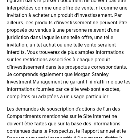
figurant dans le présent document ne doivent pas être
interprétées comme une offre de vente, ni comme une
Global Opportunity
invitation à acheter un produit d’investissement. Par
ailleurs, ces produits d’investissement ne peuvent être
proposés ou vendus à une personne relevant d’une
Global Change
juridiction dans laquelle une telle offre, une telle
Invests globally in high quality companies
invitation, un tel achat ou une telle vente seraient
with strong ESG alignment consistent with
interdits. Vous trouverez de plus amples informations
the United Nations Sustainable Development
sur les restrictions associées à chaque produit
Goals that the team believes are
d’investissement dans les prospectus correspondants.
undervalued at the time of investment.
Je comprends également que Morgan Stanley
Restricts businesses operating in industries
Investment Management ne garantit ni n’affirme que les
with material environmental and social
informations fournies par ce site web sont exactes,
complètes ou adaptées à un usage particulier
externalities and/or corporate governance
risk, including alcohol, tobacco, fossil fuels
Les demandes de souscription d'actions de l'un des
and weapons.
Compartiments mentionnés sur le Site Internet ne
doivent être faites que sur la base des informations
contenues dans le Prospectus, le Rapport annuel et le