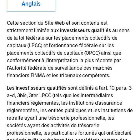
Anglais
Cette section du Site Web et son contenu est
strictement limitée aux
investisseurs qualifiés
au sens
de la loi fédérale sur les placements collectifs de
capitaux (LPCC) et l'ordonnance fédérale sur les
placements collectifs de capitaux (OPCC) ainsi que
conformément à l'interprétation la plus récente par
l'Autorité fédérale de surveillance des marchés
financiers FINMA et les tribunaux compétents.
YEARS OF INDUSTRY EXPERIENCE
21
Years
Les
investisseurs qualifiés
sont définis à l'art. 10 para. 3
a-d, 3bis, 3ter LPCC (tels que les intermédiaires
financiers réglementés, les institutions d'assurance
TEAM
réglementées, les entités publiques et les institutions de
Global Opportunity
retraite ayant une trésorerie professionnelle, les
sociétés ayant des activités de trésorerie
professionnelle, les particuliers fortunés qui ont déclaré