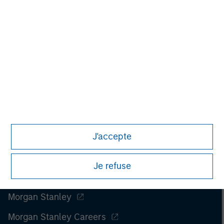
All investing involves risks, including a loss of principal.
Please refer to the strategy detail page for important
information on the strategy, including additional risk
considerations.
J'accepte
Je refuse
Morgan Stanley
Morgan Stanley Careers