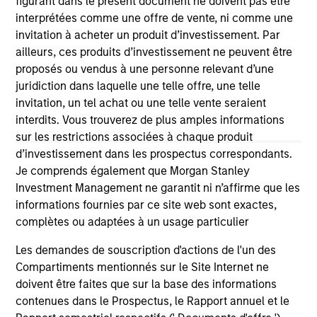
figurant dans le présent document ne doivent pas être
solicitation of an offer to buy any securities in any
jurisdiction in which such offer or solicitation,
interprétées comme une offre de vente, ni comme une
purchase or sale would be unlawful under the
invitation à acheter un produit d’investissement. Par
securities, insurance or other laws of such jurisdiction.
ailleurs, ces produits d’investissement ne peuvent être
proposés ou vendus à une personne relevant d’une
All investing involves risks, including a loss of principal.
juridiction dans laquelle une telle offre, une telle
Please refer to the strategy detail page for important
invitation, un tel achat ou une telle vente seraient
information on the strategy, including additional risk
interdits. Vous trouverez de plus amples informations
considerations.
sur les restrictions associées à chaque produit
d’investissement dans les prospectus correspondants.
Je comprends également que Morgan Stanley
Investment Management ne garantit ni n’affirme que les
informations fournies par ce site web sont exactes,
complètes ou adaptées à un usage particulier
Les demandes de souscription d'actions de l'un des
Compartiments mentionnés sur le Site Internet ne
doivent être faites que sur la base des informations
contenues dans le Prospectus, le Rapport annuel et le