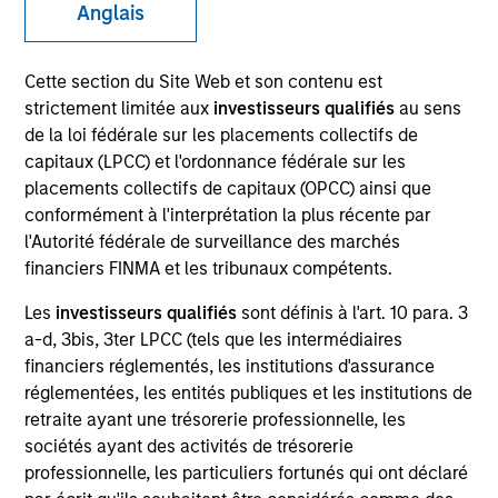
Anglais
Cette section du Site Web et son contenu est
strictement limitée aux
investisseurs qualifiés
au sens
de la loi fédérale sur les placements collectifs de
capitaux (LPCC) et l'ordonnance fédérale sur les
placements collectifs de capitaux (OPCC) ainsi que
conformément à l'interprétation la plus récente par
l'Autorité fédérale de surveillance des marchés
YEARS OF INDUSTRY EXPERIENCE
financiers FINMA et les tribunaux compétents.
35
Years
Les
investisseurs qualifiés
sont définis à l'art. 10 para. 3
a-d, 3bis, 3ter LPCC (tels que les intermédiaires
financiers réglementés, les institutions d'assurance
réglementées, les entités publiques et les institutions de
Larry oversees the portfolio management and
retraite ayant une trésorerie professionnelle, les
trading of the Parametric Liquid Alternatives
sociétés ayant des activités de trésorerie
Investment Strategies including commodities, VRP,
professionnelle, les particuliers fortunés qui ont déclaré
and related options strategies. Prior to joining