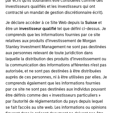
par écrit qu'ils souhaitent être considérés comme des
Parametric in 2006 (originally as an employee of
investisseurs qualifiés et les investisseurs qui ont
Managed Risk Advisors, which was acquired by
contracté un mandat de gestion discrétionnaire écrit).
Parametric in 2007), Larry was a principal at
Wolverine Trading, one of the largest options
Je déclare accéder à ce Site Web depuis la
Suisse
et
market-makers in the world. At Wolverine, he was
être un
investisseur qualifié
tel que défini ci-dessus. Je
the head trader in charge of all trading in the New
comprends que les informations fournies par ce site
York office on the American Stock Exchange and
relatives aux produits d’investissement de Morgan
the COMEX, and he was responsible for over 90
Stanley Investment Management ne sont pas destinées
equity/index options as well as market-making in
aux personnes relevant de toute juridiction dans
ETFs and structured products. He earned a BS in
laquelle la distribution des produits d’investissement ou
business administration from Boston University.
la communication des informations afférentes n’est pas
autorisée, et ne sont pas destinées à être distribuées
auprès de ces personnes, ni à être utilisées par elles. Je
comprends également que les informations fournies
May not represent all Team Members.
par ce site ne sont pas destinées aux individus pouvant
The information on this page is for informational
être définis comme des « investisseurs particuliers »
purposes only. The information contained herein does
par l’autorité de réglementation du pays depuis lequel
not constitute and should not be construed as an
se fait l’accès au site web. Les informations ou opinions
offering of advisory services or an offer to sell or a