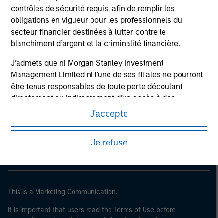
contrôles de sécurité requis, afin de remplir les
obligations en vigueur pour les professionnels du
secteur financier destinées à lutter contre le
blanchiment d’argent et la criminalité financière.
J’admets que ni Morgan Stanley Investment
Management Limited ni l’une de ses filiales ne pourront
être tenus responsables de toute perte découlant
directement ou indirectement d’un accès à des
Morgan Stanley
informations à la suite d’une fausse déclaration ou
J'accepte
d’une déclaration erronée de ma part. En validant cette
Morgan Stanley Careers
déclaration, je confirme également accepter
les
Je refuse
Conditions d’utilisation
, que j’ai lues et comprises. Si la
déclaration ci-dessus est correcte, merci de cliquer sur
« J’accepte » ci-dessous pour continuer. Dans le cas
contraire, merci de cliquer sur « Je refuse » pour revenir
à la page d’accueil.
This is a Marketing Communication.
It is important that users read the Terms of Use before