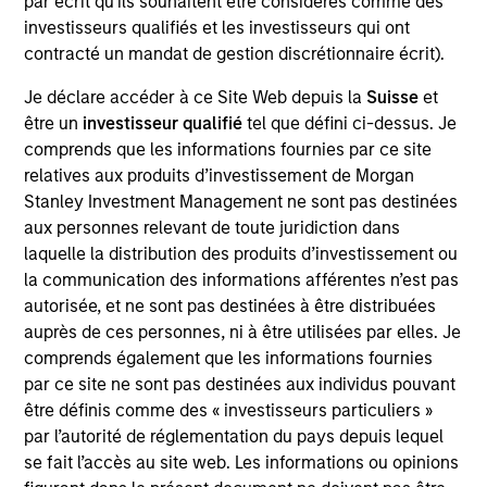
par écrit qu'ils souhaitent être considérés comme des
Stanley’s Tactical Value Team (MSTV). Mr. Bertone
investisseurs qualifiés et les investisseurs qui ont
joined MSTV in 2023. Prior to his current role, he
contracté un mandat de gestion discrétionnaire écrit).
was an Investment Banking Analyst in Morgan
Stanley’s Leveraged Finance Group where he
Je déclare accéder à ce Site Web depuis la
Suisse
et
conducted analysis and deal execution on
être un
investisseur qualifié
tel que défini ci-dessus. Je
financings, M&A transactions, and restructurings.
comprends que les informations fournies par ce site
Mr. Bertone holds a B.E. summa cum laude in
relatives aux produits d’investissement de Morgan
Chemical Engineering and Economics from
Stanley Investment Management ne sont pas destinées
Vanderbilt University.
aux personnes relevant de toute juridiction dans
laquelle la distribution des produits d’investissement ou
la communication des informations afférentes n’est pas
Team Insights
autorisée, et ne sont pas destinées à être distribuées
auprès de ces personnes, ni à être utilisées par elles. Je
comprends également que les informations fournies
par ce site ne sont pas destinées aux individus pouvant
être définis comme des « investisseurs particuliers »
par l’autorité de réglementation du pays depuis lequel
se fait l’accès au site web. Les informations ou opinions