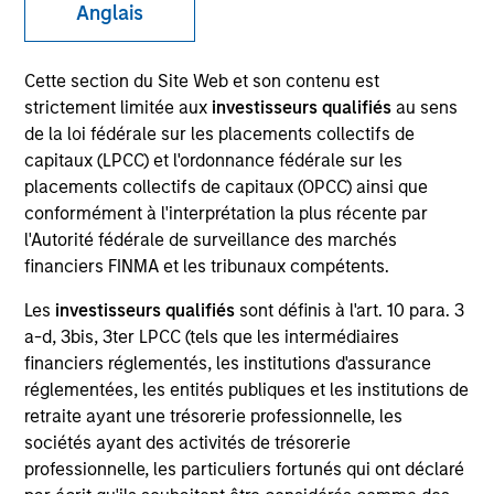
Anglais
Cette section du Site Web et son contenu est
strictement limitée aux
investisseurs qualifiés
au sens
de la loi fédérale sur les placements collectifs de
capitaux (LPCC) et l'ordonnance fédérale sur les
placements collectifs de capitaux (OPCC) ainsi que
conformément à l'interprétation la plus récente par
l'Autorité fédérale de surveillance des marchés
YEARS OF INDUSTRY EXPERIENCE
financiers FINMA et les tribunaux compétents.
5
Years
Les
investisseurs qualifiés
sont définis à l'art. 10 para. 3
a-d, 3bis, 3ter LPCC (tels que les intermédiaires
TEAM
financiers réglementés, les institutions d'assurance
Morgan Stanley Tactical Value
réglementées, les entités publiques et les institutions de
retraite ayant une trésorerie professionnelle, les
sociétés ayant des activités de trésorerie
professionnelle, les particuliers fortunés qui ont déclaré
Kurt Bertone is an Associate within Morgan