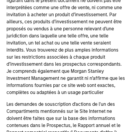
figurant dans le présent document ne doivent pas être
interprétées comme une offre de vente, ni comme une
invitation à acheter un produit d’investissement. Par
ailleurs, ces produits d’investissement ne peuvent être
proposés ou vendus à une personne relevant d’une
ALTS IN FOCUS
AL
juridiction dans laquelle une telle offre, une telle
Private Credit 2026 Midyear Outlook
Pr
invitation, un tel achat ou une telle vente seraient
interdits. Vous trouverez de plus amples informations
We believe the current market environment is
We
sur les restrictions associées à chaque produit
becoming more favorable for scaled private
ref
d’investissement dans les prospectus correspondants.
credit lenders as pricing power improves and
cre
Je comprends également que Morgan Stanley
financing demand accelerates, driven by
dis
Investment Management ne garantit ni n’affirme que les
cyclical and secular forces.
ill
informations fournies par ce site web sont exactes,
why
complètes ou adaptées à un usage particulier
Les demandes de souscription d'actions de l'un des
16-JUL-2026
16-
Compartiments mentionnés sur le Site Internet ne
doivent être faites que sur la base des informations
contenues dans le Prospectus, le Rapport annuel et le