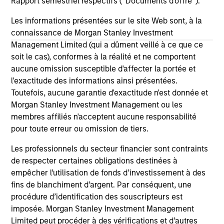
Rapport semestriel respectifs (' Documents d'offre ').
Les informations présentées sur le site Web sont, à la
connaissance de Morgan Stanley Investment
Management Limited (qui a dûment veillé à ce que ce
May not represent all Team Members.
soit le cas), conformes à la réalité et ne comportent
The information on this page is for informational
aucune omission susceptible d'affecter la portée et
purposes only. The information contained herein does
l'exactitude des informations ainsi présentées.
not constitute and should not be construed as an
Toutefois, aucune garantie d'exactitude n'est donnée et
offering of advisory services or an offer to sell or a
Morgan Stanley Investment Management ou les
solicitation of an offer to buy any securities in any
jurisdiction in which such offer or solicitation,
membres affiliés n'acceptent aucune responsabilité
purchase or sale would be unlawful under the
pour toute erreur ou omission de tiers.
securities, insurance or other laws of such jurisdiction.
Les professionnels du secteur financier sont contraints
All investing involves risks, including a loss of principal.
de respecter certaines obligations destinées à
Please refer to the strategy detail page for important
empêcher l’utilisation de fonds d’investissement à des
information on the strategy, including additional risk
fins de blanchiment d’argent. Par conséquent, une
considerations.
procédure d’identification des souscripteurs est
imposée. Morgan Stanley Investment Management
Limited peut procéder à des vérifications et d’autres