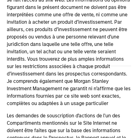
jurisdiction in which such offer or solicitation,
figurant dans le présent document ne doivent pas être
purchase or sale would be unlawful under the
securities, insurance or other laws of such jurisdiction.
interprétées comme une offre de vente, ni comme une
invitation à acheter un produit d’investissement. Par
All investing involves risks, including a loss of principal.
ailleurs, ces produits d’investissement ne peuvent être
Please refer to the strategy detail page for important
proposés ou vendus à une personne relevant d’une
information on the strategy, including additional risk
juridiction dans laquelle une telle offre, une telle
considerations.
invitation, un tel achat ou une telle vente seraient
interdits. Vous trouverez de plus amples informations
sur les restrictions associées à chaque produit
d’investissement dans les prospectus correspondants.
Je comprends également que Morgan Stanley
Investment Management ne garantit ni n’affirme que les
informations fournies par ce site web sont exactes,
complètes ou adaptées à un usage particulier
Les demandes de souscription d'actions de l'un des
Compartiments mentionnés sur le Site Internet ne
doivent être faites que sur la base des informations
contenues dans le Prospectus, le Rapport annuel et le