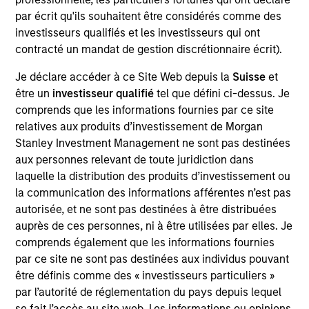
Jonas is CIO and Head of Portfolio Management for
par écrit qu'ils souhaitent être considérés comme des
the Global Liquidity team. He joined Morgan Stanley
investisseurs qualifiés et les investisseurs qui ont
in 2004 and has 33 years of investment
contracté un mandat de gestion discrétionnaire écrit).
experience. Prior to joining the firm, he was a
senior portfolio manager at AIG Capital Markets and
Je déclare accéder à ce Site Web depuis la
Suisse
et
Chase Asset Management and a money market
être un
investisseur qualifié
tel que défini ci-dessus. Je
trader at Metropolitan Life Insurance Co. Jonas
comprends que les informations fournies par ce site
received a B.S. in finance from the State University
relatives aux produits d’investissement de Morgan
of New York, Albany and an M.B.A. from Fordham
Stanley Investment Management ne sont pas destinées
University's Graduate School of Business.
aux personnes relevant de toute juridiction dans
laquelle la distribution des produits d’investissement ou
la communication des informations afférentes n’est pas
autorisée, et ne sont pas destinées à être distribuées
May not represent all Team Members.
auprès de ces personnes, ni à être utilisées par elles. Je
comprends également que les informations fournies
The information on this page is for informational
par ce site ne sont pas destinées aux individus pouvant
purposes only. The information contained herein does
not constitute and should not be construed as an
être définis comme des « investisseurs particuliers »
offering of advisory services or an offer to sell or a
par l’autorité de réglementation du pays depuis lequel
solicitation of an offer to buy any securities in any
se fait l’accès au site web. Les informations ou opinions