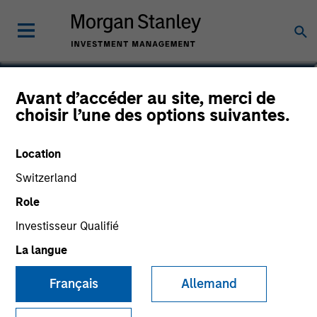
Jonas Kolk
Avant d’accéder au site, merci de
choisir l’une des options suivantes.
Chief Investment Officer of Global
Liquidity
Location
Switzerland
Role
Investisseur Qualifié
La langue
Français
Allemand