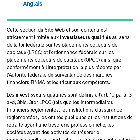
Anglais
Cette section du Site Web et son contenu est
strictement limitée aux
investisseurs qualifiés
au sens
de la loi fédérale sur les placements collectifs de
capitaux (LPCC) et l'ordonnance fédérale sur les
placements collectifs de capitaux (OPCC) ainsi que
conformément à l'interprétation la plus récente par
l'Autorité fédérale de surveillance des marchés
YEARS OF INDUSTRY EXPERIENCE
financiers FINMA et les tribunaux compétents.
35
Years
Les
investisseurs qualifiés
sont définis à l'art. 10 para. 3
a-d, 3bis, 3ter LPCC (tels que les intermédiaires
TEAM
financiers réglementés, les institutions d'assurance
Global Liquidity Solutions
réglementées, les entités publiques et les institutions de
retraite ayant une trésorerie professionnelle, les
sociétés ayant des activités de trésorerie
professionnelle, les particuliers fortunés qui ont déclaré