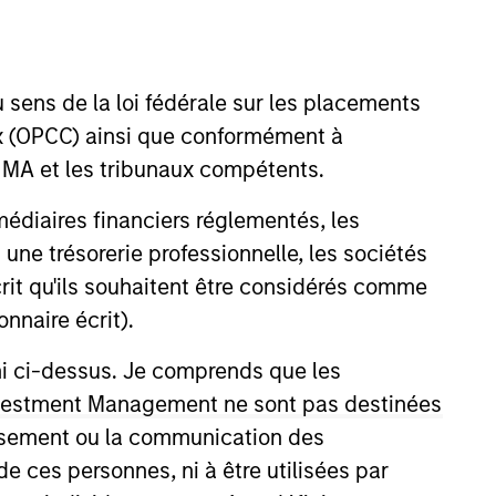
 sens de la loi fédérale sur les placements
aux (OPCC) ainsi que conformément à
FINMA et les tribunaux compétents.
ermédiaires financiers réglementés, les
tanley, Kendal was a Director &
 une trésorerie professionnelle, les sociétés
come platform, specializing in
écrit qu'ils souhaitent être considérés comme
 BlackRock in 2011 after
nnaire écrit).
63 designations.
ni ci-dessus. Je comprends que les
 Investment Management ne sont pas destinées
tissement ou la communication des
de ces personnes, ni à être utilisées par
onstitute and should not be construed as an