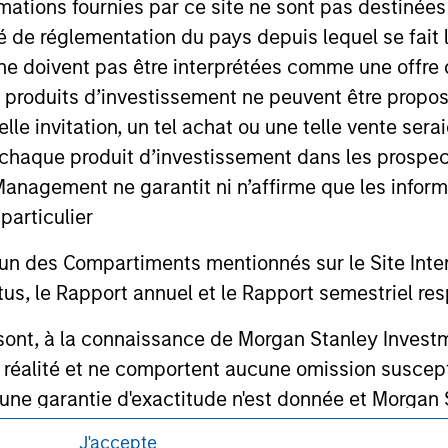
mations fournies par ce site ne sont pas destinée
or a solicitation of an offer to buy any securities in any jurisdi
curities, insurance or other laws of such jurisdiction.
ité de réglementation du pays depuis lequel se fait
principal.
ne doivent pas être interprétées comme une offre 
es produits d’investissement ne peuvent être prop
ortant information on the strategy, including additional risk co
telle invitation, un tel achat ou une telle vente ser
 à chaque produit d’investissement dans les prosp
agement ne garantit ni n’affirme que les informa
articulier
ley
un des Compartiments mentionnés sur le Site Intern
ley Careers
, le Rapport annuel et le Rapport semestriel respe
b sont, à la connaissance de Morgan Stanley Inve
la réalité et ne comportent aucune omission suscepti
ucune garantie d'exactitude n'est donnée et Morga
bilité pour toute erreur ou omission de tiers.
J'accepte