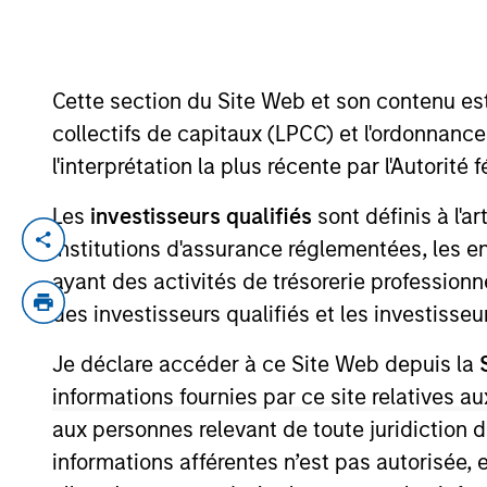
YEARS OF INDUSTRY EXPERIENCE
Cette section du Site Web et son contenu es
15
Years
collectifs de capitaux (LPCC) et l'ordonnanc
l'interprétation la plus récente par l'Autori
Les
investisseurs qualifiés
sont définis à l'a
Kendal Cehanowicz is a Portfolio Manager 
institutions d'assurance réglementées, les ent
Senior Rates Trader at BlackRock. Kendal 
ayant des activités de trésorerie professionne
Treasuries, Inflation/Inflation Derivative
des investisseurs qualifiés et les investisse
graduating from Bryant University. He is 
Je déclare accéder à ce Site Web depuis la
informations fournies par ce site relatives
aux personnes relevant de toute juridiction 
May not represent all Team Members.
informations afférentes n’est pas autorisée, 
The information on this page is for informatio