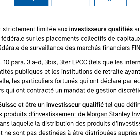
TEAM
Global Liquidity
t strictement limitée aux
investisseurs qualifiés
au
Solutions
e fédérale sur les placements collectifs de capit
té fédérale de surveillance des marchés financiers 
rt. 10 para. 3 a-d, 3bis, 3ter LPCC (tels que les int
on the Global Liquidity team. Prior to joining Morgan S
ités publiques et les institutions de retraite ayant
primarily traded within the firm’s Fundamental Fixed In
lle, les particuliers fortunés qui ont déclaré par 
s, SSAs, and Interest Rate Swaps. He began his career at
urs qui ont contracté un mandat de gestion discrétio
a CFA Charterholder and holds the Series 7 and Series 
Suisse
et être un
investisseur qualifié
tel que défi
 aux produits d’investissement de Morgan Stanley
dans laquelle la distribution des produits d’inves
et ne sont pas destinées à être distribuées auprès 
nal purposes only. The information contained herein does not c