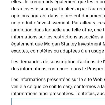
elles. Je comprends également que les infor
offering of advisory services or an offer to sell 
purchase or sale would be unlawful under the se
des « investisseurs particuliers » par l’autor
All investing involves risks, including a loss of 
opinions figurant dans le présent document 
un produit d’investissement. Par ailleurs, c
Please refer to the strategy detail page for imp
juridiction dans laquelle une telle offre, une 
informations sur les restrictions associées
également que Morgan Stanley Investment Man
exactes, complètes ou adaptées à un usage p
Morgan Stan
Les demandes de souscription d'actions de l'
Morgan Stan
des informations contenues dans le Prospectus
Les informations présentées sur le site We
veillé à ce que ce soit le cas), conformes à 
informations ainsi présentées. Toutefois, a
membres affiliés n'acceptent aucune responsa