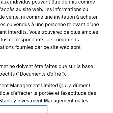
s aux individus pouvant être définis comme
ction in which such offer or solicitation,
 l’accès au site web. Les informations ou
de vente, ni comme une invitation à acheter
osés ou vendus à une personne relevant d’une
nsiderations.
aient interdits. Vous trouverez de plus amples
ectus correspondants. Je comprends
tions fournies par ce site web sont
et ne doivent être faites que sur la base
ctifs (' Documents d'offre ').
stment Management Limited (qui a dûment
ble d'affecter la portée et l'exactitude des
n Stanley Investment Management ou les