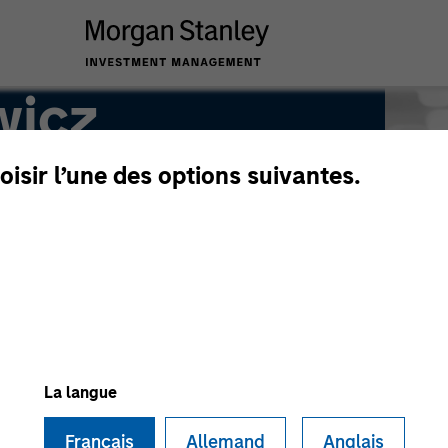
wicz
oisir l’une des options suivantes.
La langue
Français
Allemand
Anglais