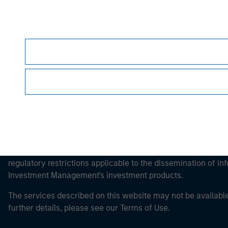
Morgan Stan
Morgan Stan
This is a Marketing Communication.
It is important that users read the Terms of Use before proce
regulatory restrictions applicable to the dissemination of i
Investment Management's investment products.
The services described on this website may not be available in
further details, please see our Terms of Use.