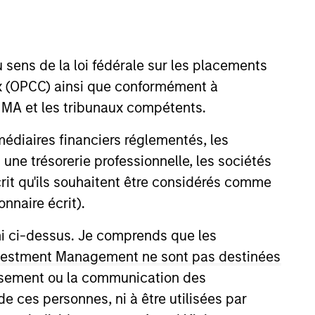
 sens de la loi fédérale sur les placements
aux (OPCC) ainsi que conformément à
FINMA et les tribunaux compétents.
ermédiaires financiers réglementés, les
sees Calvert’s Operations team
 une trésorerie professionnelle, les sociétés
ing the CEO and the firm’s
écrit qu'ils souhaitent être considérés comme
e high-priority projects that have
nnaire écrit).
 has managed budgets and
ni ci-dessus. Je comprends que les
nizational communication studies
 Investment Management ne sont pas destinées
tissement ou la communication des
de ces personnes, ni à être utilisées par