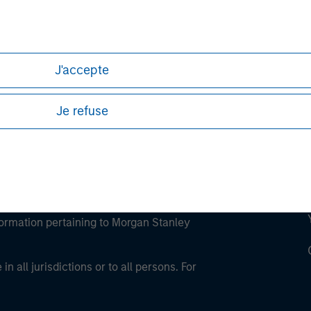
ley
ley Careers
J'accepte
Je refuse
eding as it explains certain legal and
nformation pertaining to Morgan Stanley
 all jurisdictions or to all persons. For