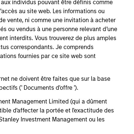
s aux individus pouvant être définis comme
 l’accès au site web. Les informations ou
de vente, ni comme une invitation à acheter
osés ou vendus à une personne relevant d’une
aient interdits. Vous trouverez de plus amples
ectus correspondants. Je comprends
tions fournies par ce site web sont
EASE
et ne doivent être faites que sur la base
Stanley Investment
ctifs (' Documents d'offre ').
ment Launches ESG
stment Management Limited (qui a dûment
ies Across Europe
search and Management
ble d'affecter la portée et l'exactitude des
 by Calvert
a subsidiary of Morgan Stanley
n Stanley Investment Management ou les
ch and Management
 Management, today
he European launch of a suite