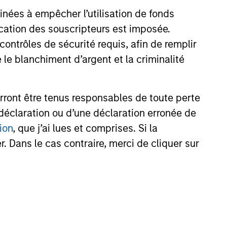
ble investing strategies
inées à empêcher l’utilisation de fonds
Environmental, Social and
cation des souscripteurs est imposée.
 (ESG) factors. The new
22
ategies meet the SFDR Article 9
ntrôles de sécurité requis, afin de remplir
d have a sustainable investment
 le blanchiment d’argent et la criminalité
cross the ESG spectrum. This
s MSIM’s acquisition of Eaton
ert’s parent company in March,
rront être tenus responsables de toute perte
déclaration ou d’une déclaration erronée de
onstitute and should not be construed as an
ion
, que j’ai lues et comprises. Si la
ction in which such offer or solicitation,
. Dans le cas contraire, merci de cliquer sur
nsiderations.