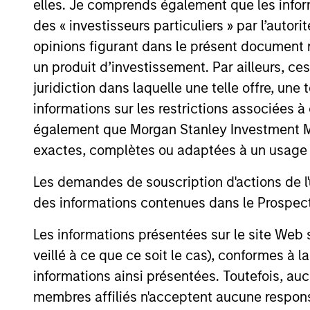
elles. Je comprends également que les infor
des « investisseurs particuliers » par l’autor
opinions figurant dans le présent document 
un produit d’investissement. Par ailleurs, c
juridiction dans laquelle une telle offre, une 
informations sur les restrictions associées
également que Morgan Stanley Investment Man
exactes, complètes ou adaptées à un usage p
SUSTAINABLE INVESTING
Les demandes de souscription d'actions de l'
2025 Stewardship Report
des informations contenues dans le Prospectus
Calvert's engagement team discusses
Les informations présentées sur le site We
engagement & proxy voting activities that
veillé à ce que ce soit le cas), conformes à 
aim to drive positive change on financially
informations ainsi présentées. Toutefois, a
material sustainability topics.
membres affiliés n'acceptent aucune responsa