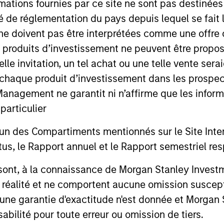
mations fournies par ce site ne sont pas destinée
ité de réglementation du pays depuis lequel se fait
ne doivent pas être interprétées comme une offre 
es produits d’investissement ne peuvent être prop
telle invitation, un tel achat ou une telle vente ser
 à chaque produit d’investissement dans les prosp
agement ne garantit ni n’affirme que les informa
articulier
ARTICLE
PRESS REL
un des Compartiments mentionnés sur le Site Intern
Anthony Eames on
Morgan 
, le Rapport annuel et le Rapport semestriel respe
Investment News: The
Manage
b sont, à la connaissance de Morgan Stanley Inve
Financial Benefits of
Strateg
Anthony Eames, Managing Director of
Calvert Re
la réalité et ne comportent aucune omission suscepti
Responsible Investing
Managed
Responsible Investment Strategy at
(Calvert), 
ucune garantie d'exactitude n'est donnée et Morga
Resear
Calvert Research and Management,
Investment
bilité pour toute erreur ou omission de tiers.
discusses what sets responsible investing
announced t