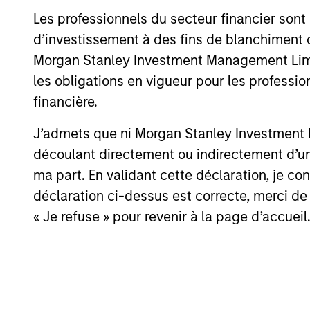
Les professionnels du secteur financier sont
d’investissement à des fins de blanchiment 
16-JUL-2026
Morgan Stanley Investment Management Limited
les obligations en vigueur pour les professio
financière.
J’admets que ni Morgan Stanley Investment M
May not represent all Team Members.
découlant directement ou indirectement d’un 
The information on this page is for informatio
ma part. En validant cette déclaration, je 
offering of advisory services or an offer to sell 
purchase or sale would be unlawful under the se
déclaration ci-dessus est correcte, merci de 
« Je refuse » pour revenir à la page d’accueil
All investing involves risks, including a loss of 
Please refer to the strategy detail page for imp