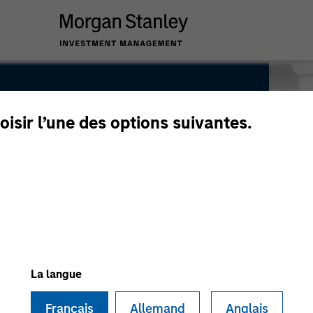
oisir l’une des options suivantes.
La langue
Français
Allemand
Anglais