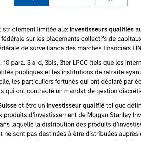
TEAM
Calvert Research
t strictement limitée aux
And Management
investisseurs qualifiés
au
e fédérale sur les placements collectifs de capit
Team
té fédérale de surveillance des marchés financiers 
rt. 10 para. 3 a-d, 3bis, 3ter LPCC (tels que les int
rations for Calvert Research and Management. She over
ités publiques et les institutions de retraite ayant
itiatives, executive duties, and special projects, involv
lle, les particuliers fortunés qui ont déclaré par 
lvert’s executive team and key stakeholders to streamlin
urs qui ont contracté un mandat de gestion discrétio
joined Calvert in 2017. Prior to joining Calvert, Kelly
Suisse
et être un
investisseur qualifié
tel que défi
 sectors. Kelly earned a B.A. in interpersonal and orga
apel Hill.
 aux produits d’investissement de Morgan Stanley
dans laquelle la distribution des produits d’inves
et ne sont pas destinées à être distribuées auprès 