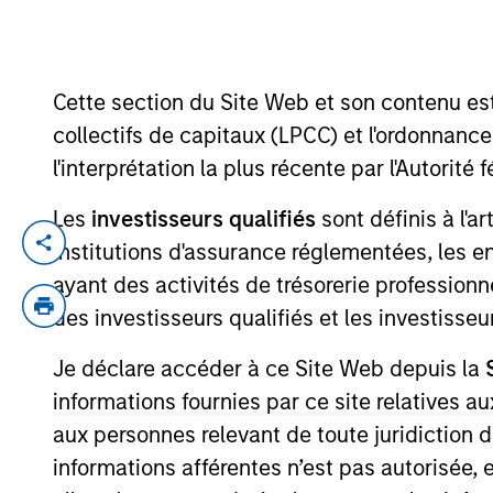
YEARS OF INDUSTRY EXPERIENCE
Cette section du Site Web et son contenu es
9
Years
collectifs de capitaux (LPCC) et l'ordonnanc
l'interprétation la plus récente par l'Autori
Les
investisseurs qualifiés
sont définis à l'a
Kelly Rechen is a Vice President of Ope
institutions d'assurance réglementées, les ent
and is responsible for a wide variety of in
ayant des activités de trésorerie professionne
priorities. She works closely with the Ca
des investisseurs qualifiés et les investisse
a significant impact on the company. She 
Je déclare accéder à ce Site Web depuis la
operations in both the private and public
from the University of North Carolina at Ch
informations fournies par ce site relatives
aux personnes relevant de toute juridiction 
informations afférentes n’est pas autorisée, 
Team Insights