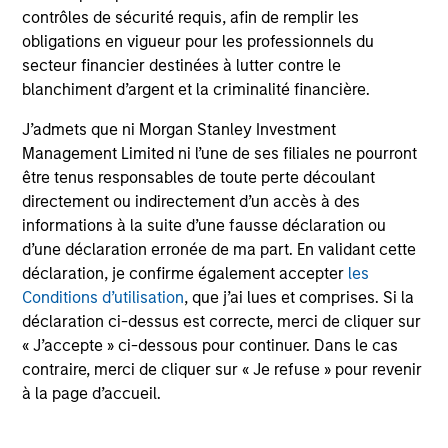
contrôles de sécurité requis, afin de remplir les
obligations en vigueur pour les professionnels du
secteur financier destinées à lutter contre le
blanchiment d’argent et la criminalité financière.
J’admets que ni Morgan Stanley Investment
May not represent all Team Members.
Management Limited ni l’une de ses filiales ne pourront
être tenus responsables de toute perte découlant
The information on this page is for informational
directement ou indirectement d’un accès à des
purposes only. The information contained herein does
not constitute and should not be construed as an
informations à la suite d’une fausse déclaration ou
offering of advisory services or an offer to sell or a
d’une déclaration erronée de ma part. En validant cette
solicitation of an offer to buy any securities in any
déclaration, je confirme également accepter
les
jurisdiction in which such offer or solicitation,
purchase or sale would be unlawful under the
Conditions d’utilisation
, que j’ai lues et comprises. Si la
securities, insurance or other laws of such jurisdiction.
déclaration ci-dessus est correcte, merci de cliquer sur
« J’accepte » ci-dessous pour continuer. Dans le cas
All investing involves risks, including a loss of principal.
contraire, merci de cliquer sur « Je refuse » pour revenir
Please refer to the strategy detail page for important
à la page d’accueil.
information on the strategy, including additional risk
considerations.