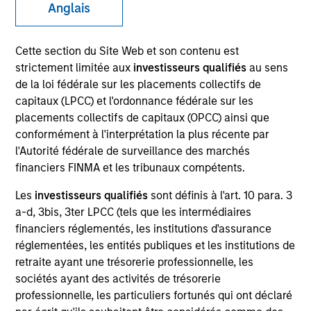
Anglais
Cette section du Site Web et son contenu est
strictement limitée aux
investisseurs qualifiés
au sens
de la loi fédérale sur les placements collectifs de
capitaux (LPCC) et l'ordonnance fédérale sur les
placements collectifs de capitaux (OPCC) ainsi que
conformément à l'interprétation la plus récente par
l'Autorité fédérale de surveillance des marchés
YEARS OF INDUSTRY EXPERIENCE
financiers FINMA et les tribunaux compétents.
27
Years
Les
investisseurs qualifiés
sont définis à l'art. 10 para. 3
a-d, 3bis, 3ter LPCC (tels que les intermédiaires
TEAM
financiers réglementés, les institutions d'assurance
Emerging Markets Equity Team
réglementées, les entités publiques et les institutions de
retraite ayant une trésorerie professionnelle, les
sociétés ayant des activités de trésorerie
professionnelle, les particuliers fortunés qui ont déclaré
Jitania is Deputy CIO of the Solutions and Multi-