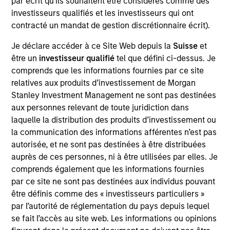
par écrit qu'ils souhaitent être considérés comme des
Asset Group, Lead Portfolio Manager for the
investisseurs qualifiés et les investisseurs qui ont
Passport Equity Strategies and Head of Macro and
contracté un mandat de gestion discrétionnaire écrit).
Thematic Research for the Emerging Markets Equity
team at Morgan Stanley. She joined Morgan Stanley
Je déclare accéder à ce Site Web depuis la
Suisse
et
in 2006 and has 27 years of investment experience
être un
investisseur qualifié
tel que défini ci-dessus. Je
in global macro economics, country and market
comprends que les informations fournies par ce site
analytics, currency, thematic and equity
relatives aux produits d’investissement de Morgan
investments. In 2021 Jitania was named in
Stanley Investment Management ne sont pas destinées
Citywire’s Top 20 female portfolio managers in the
aux personnes relevant de toute juridiction dans
US. Prior to joining the firm, Jitania was an
laquelle la distribution des produits d’investissement ou
associate Vice President in private banking at ABN
la communication des informations afférentes n’est pas
Amro (Royal Bank of Scotland). Jitania began her
autorisée, et ne sont pas destinées à être distribuées
career in India at First Global Securities in Indian
auprès de ces personnes, ni à être utilisées par elles. Je
equities and then joined the securities broking and
comprends également que les informations fournies
investment banking at Kotak Securities in equity
par ce site ne sont pas destinées aux individus pouvant
research and sales. She holds a Bachelor of
être définis comme des « investisseurs particuliers »
Commerce degree in advanced financial and
par l’autorité de réglementation du pays depuis lequel
management accounting and an M.M.S. in finance,
se fait l’accès au site web. Les informations ou opinions
both from the University of Mumbai.