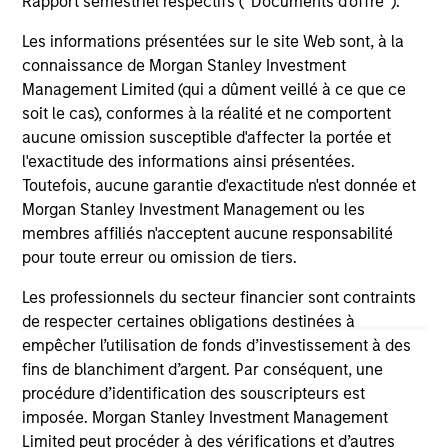
Rapport semestriel respectifs (' Documents d'offre ').
Les informations présentées sur le site Web sont, à la
connaissance de Morgan Stanley Investment
Management Limited (qui a dûment veillé à ce que ce
soit le cas), conformes à la réalité et ne comportent
aucune omission susceptible d'affecter la portée et
BIG PICTURE
BI
l'exactitude des informations ainsi présentées.
Toutefois, aucune garantie d'exactitude n'est donnée et
Video: Ten Investment Truths About
Bi
Morgan Stanley Investment Management ou les
Artificial Intelligence
Te
membres affiliés n'acceptent aucune responsabilité
In this
Big Picture video,
Jitania Kandhari
Thr
pour toute erreur ou omission de tiers.
covers ten investment truths about AI: from the
top
extraordinary speed of the infrastructure
of 
Les professionnels du secteur financier sont contraints
buildout, to the rise of autonomous agents, to
inv
de respecter certaines obligations destinées à
the two competing architectures that will
co
empêcher l’utilisation de fonds d’investissement à des
shape the geopolitical order for decades.
pre
fins de blanchiment d’argent. Par conséquent, une
exp
procédure d’identification des souscripteurs est
imposée. Morgan Stanley Investment Management
07-JUL-2026
10
Limited peut procéder à des vérifications et d’autres