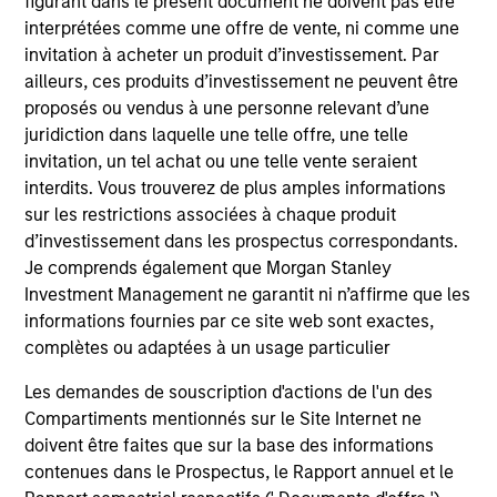
figurant dans le présent document ne doivent pas être
interprétées comme une offre de vente, ni comme une
invitation à acheter un produit d’investissement. Par
ailleurs, ces produits d’investissement ne peuvent être
Emerging Markets Equity Team
proposés ou vendus à une personne relevant d’une
juridiction dans laquelle une telle offre, une telle
invitation, un tel achat ou une telle vente seraient
Passport Overseas Equity Strategy
interdits. Vous trouverez de plus amples informations
sur les restrictions associées à chaque produit
Core, integrated approach to global equity
d’investissement dans les prospectus correspondants.
investing through country/currency,
Je comprends également que Morgan Stanley
sector/thematic and stock decisions.
Investment Management ne garantit ni n’affirme que les
informations fournies par ce site web sont exactes,
complètes ou adaptées à un usage particulier
Team Insights
Les demandes de souscription d'actions de l'un des
Compartiments mentionnés sur le Site Internet ne
doivent être faites que sur la base des informations
contenues dans le Prospectus, le Rapport annuel et le