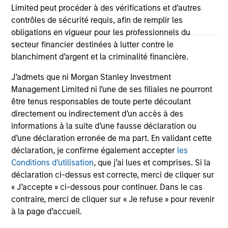
Limited peut procéder à des vérifications et d’autres
agreement to sell its ownership stake in Seven
clo
contrôles de sécurité requis, afin de remplir les
Seas Water Group (Seven Seas Water or the
Med
obligations en vigueur pour les professionnels du
Company) to the EQT Infrastructure VI fund
“C
22-MAY-2025
01
secteur financier destinées à lutter contre le
(EQT).
blanchiment d’argent et la criminalité financière.
J’admets que ni Morgan Stanley Investment
Management Limited ni l’une de ses filiales ne pourront
être tenus responsables de toute perte découlant
directement ou indirectement d’un accès à des
May not represent all Team Members.
informations à la suite d’une fausse déclaration ou
d’une déclaration erronée de ma part. En validant cette
The information on this page is for informational
déclaration, je confirme également accepter
les
purposes only. The information contained herein does
Conditions d’utilisation
, que j’ai lues et comprises. Si la
not constitute and should not be construed as an
offering of advisory services or an offer to sell or a
déclaration ci-dessus est correcte, merci de cliquer sur
solicitation of an offer to buy any securities in any
« J’accepte » ci-dessous pour continuer. Dans le cas
jurisdiction in which such offer or solicitation,
contraire, merci de cliquer sur « Je refuse » pour revenir
purchase or sale would be unlawful under the
securities, insurance or other laws of such jurisdiction.
à la page d’accueil.