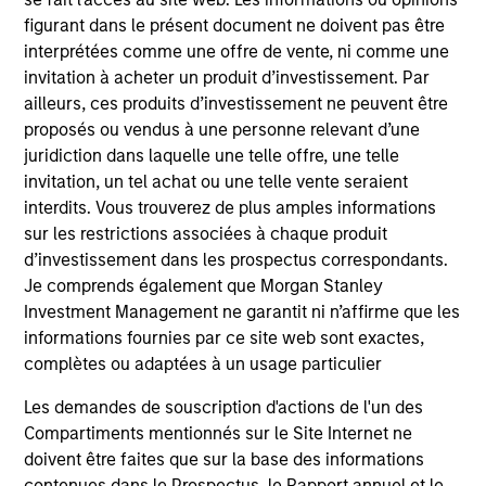
estate finance and investment management
figurant dans le présent document ne doivent pas être
company that he co-founded. From 1989 until 1997,
interprétées comme une offre de vente, ni comme une
John was the founder and Managing Partner of
invitation à acheter un produit d’investissement. Par
Victor Capital Group, L.P. John had previously
ailleurs, ces produits d’investissement ne peuvent être
served as Managing Director and Co-Head of
proposés ou vendus à une personne relevant d’une
Chemical Realty Corporation, the real estate
juridiction dans laquelle une telle offre, une telle
merchant banking arm of Chemical Bank. John
invitation, un tel achat ou une telle vente seraient
serves as the Chair of Columbia Business School’s
interdits. Vous trouverez de plus amples informations
Real Estate Advisory Committee and is an active
sur les restrictions associées à chaque produit
member of various real estate organizations
d’investissement dans les prospectus correspondants.
including the Pension Real Estate Association. He
Je comprends également que Morgan Stanley
received a B.A. in Economics from Tufts University
Investment Management ne garantit ni n’affirme que les
and an M.B.A. in Finance and Real Estate from The
informations fournies par ce site web sont exactes,
Wharton School of the University of Pennsylvania.
complètes ou adaptées à un usage particulier
Les demandes de souscription d'actions de l'un des
Compartiments mentionnés sur le Site Internet ne
doivent être faites que sur la base des informations
Team Insights
contenues dans le Prospectus, le Rapport annuel et le