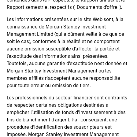
Rapport semestriel respectifs (' Documents d'offre ').
Les informations présentées sur le site Web sont, à la
connaissance de Morgan Stanley Investment
Management Limited (qui a dûment veillé à ce que ce
soit le cas), conformes à la réalité et ne comportent
aucune omission susceptible d'affecter la portée et
l'exactitude des informations ainsi présentées.
Toutefois, aucune garantie d'exactitude n'est donnée et
Morgan Stanley Investment Management ou les
PRESS RELEASE
PR
membres affiliés n'acceptent aucune responsabilité
pour toute erreur ou omission de tiers.
Morgan Stanley Infrastructure
Mo
Partners Agrees to Sell Seven Seas
Pa
Les professionnels du secteur financier sont contraints
Water
Va
de respecter certaines obligations destinées à
Morgan Stanley Investment Management
Mo
S.
empêcher l’utilisation de fonds d’investissement à des
(MSIM), through investment funds managed by
(“
fins de blanchiment d’argent. Par conséquent, une
Morgan Stanley Infrastructure Partners (MSIP),
by
procédure d’identification des souscripteurs est
its private infrastructure investment platform,
(“M
imposée. Morgan Stanley Investment Management
today announced it has entered into an
pl