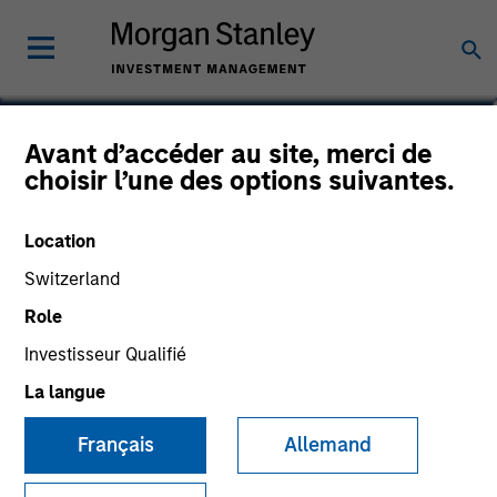
John Klopp
Avant d’accéder au site, merci de
choisir l’une des options suivantes.
Chairman of Global Real Assets
Location
Switzerland
Role
Investisseur Qualifié
La langue
Français
Allemand