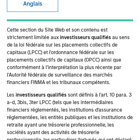
Anglais
Cette section du Site Web et son contenu est
strictement limitée aux
investisseurs qualifiés
au sens
de la loi fédérale sur les placements collectifs de
capitaux (LPCC) et l'ordonnance fédérale sur les
placements collectifs de capitaux (OPCC) ainsi que
conformément à l'interprétation la plus récente par
YEARS OF INDUSTRY EXPERIENCE
l'Autorité fédérale de surveillance des marchés
45
Years
financiers FINMA et les tribunaux compétents.
Les
investisseurs qualifiés
sont définis à l'art. 10 para. 3
TEAM
a-d, 3bis, 3ter LPCC (tels que les intermédiaires
Morgan Stanley Real Estate Investing
financiers réglementés, les institutions d'assurance
réglementées, les entités publiques et les institutions de
retraite ayant une trésorerie professionnelle, les
sociétés ayant des activités de trésorerie
MSIM Real Assets delivers
professionnelle, les particuliers fortunés qui ont déclaré