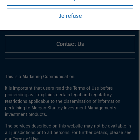
Eaton Vance
Calvert
Je refuse
Parametric
Contact Us
This is a Marketing Communication.
It is important that users read the Terms of Use before
proceeding as it explains certain legal and regulatory
restrictions applicable to the dissemination of information
pertaining to Morgan Stanley Investment Management's
investment products.
The services described on this website may not be available in
all jurisdictions or to all persons. For further details, please see
our Terms of Use.