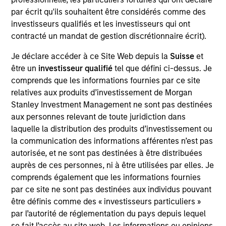
comprehensive Real Estate and
Infrastructure solutions to our partners
par écrit qu'ils souhaitent être considérés comme des
and clients. We are patient, disciplined
investisseurs qualifiés et les investisseurs qui ont
investors, committed to working with the
contracté un mandat de gestion discrétionnaire écrit).
best operating partners in each market,
seeking to generate strong risk-adjusted
Je déclare accéder à ce Site Web depuis la
Suisse
et
returns, and always putting our clients
first.
être un
investisseur qualifié
tel que défini ci-dessus. Je
comprends que les informations fournies par ce site
John Klopp is a Managing Director of Morgan
relatives aux produits d’investissement de Morgan
Stanley, Chairman of Global Real Assets and a
Stanley Investment Management ne sont pas destinées
member of the Morgan Stanley Investment
aux personnes relevant de toute juridiction dans
Management Operating Committee. John joined
laquelle la distribution des produits d’investissement ou
Morgan Stanley in 2010, served as Co-Chief
la communication des informations afférentes n’est pas
Executive Officer, Co-Chief Investment Officer and
autorisée, et ne sont pas destinées à être distribuées
Head of the Americas for MSREI until early 2016,
auprès de ces personnes, ni à être utilisées par elles. Je
and served as Head of Global Real Assets from
comprends également que les informations fournies
early 2016 until the end of 2025. He has over 45
par ce site ne sont pas destinées aux individus pouvant
years of investing experience. Prior to joining
être définis comme des « investisseurs particuliers »
Morgan Stanley, John was the Chief Executive
par l’autorité de réglementation du pays depuis lequel
Officer of Capital Trust, Inc., a publicly-traded real
se fait l’accès au site web. Les informations ou opinions