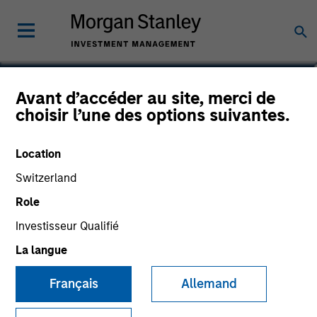
Jim Womack, CFA
Avant d’accéder au site, merci de
choisir l’une des options suivantes.
Managing Director
Location
Switzerland
Role
Investisseur Qualifié
La langue
Français
Allemand