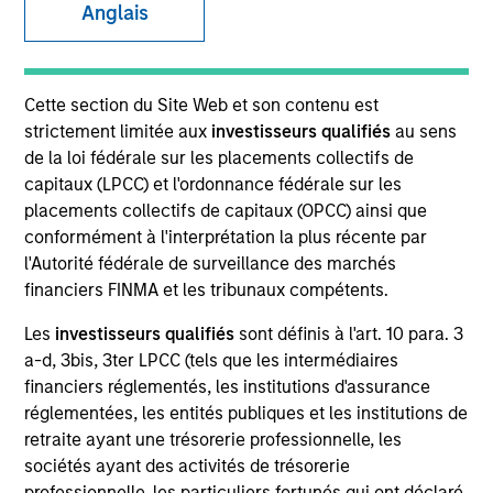
Anglais
Cette section du Site Web et son contenu est
strictement limitée aux
investisseurs qualifiés
au sens
de la loi fédérale sur les placements collectifs de
capitaux (LPCC) et l'ordonnance fédérale sur les
placements collectifs de capitaux (OPCC) ainsi que
conformément à l'interprétation la plus récente par
YEARS OF INDUSTRY EXPERIENCE
l'Autorité fédérale de surveillance des marchés
31
Years
financiers FINMA et les tribunaux compétents.
Les
investisseurs qualifiés
sont définis à l'art. 10 para. 3
a-d, 3bis, 3ter LPCC (tels que les intermédiaires
financiers réglementés, les institutions d'assurance
réglementées, les entités publiques et les institutions de
retraite ayant une trésorerie professionnelle, les
sociétés ayant des activités de trésorerie
professionnelle, les particuliers fortunés qui ont déclaré