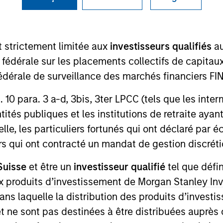
TEAM
Eaton Vance Equity
t strictement limitée aux
investisseurs qualifiés
au
Team
e fédérale sur les placements collectifs de capit
té fédérale de surveillance des marchés financiers 
rt. 10 para. 3 a-d, 3bis, 3ter LPCC (tels que les int
 Stanley and a research analyst on the Eaton Vance Co
ités publiques et les institutions de retraite ayant
 discretionary and staples sectors. He joined Eaton V
lle, les particuliers fortunés qui ont déclaré par 
s began his career in the investment management indus
urs qui ont contracté un mandat de gestion discrétio
 Before joining Eaton Vance, he was a senior analyst at
Suisse
et être un
investisseur qualifié
tel que défi
anagement. James earned a B.S. from Boston College Ca
 aux produits d’investissement de Morgan Stanley
dans laquelle la distribution des produits d’inves
et ne sont pas destinées à être distribuées auprès 