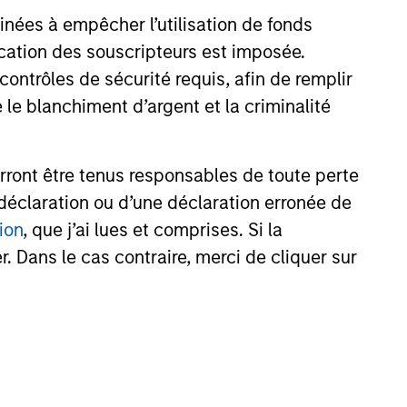
inées à empêcher l’utilisation de fonds
cation des souscripteurs est imposée.
6
ntrôles de sécurité requis, afin de remplir
 le blanchiment d’argent et la criminalité
rront être tenus responsables de toute perte
déclaration ou d’une déclaration erronée de
onstitute and should not be construed as an
ction in which such offer or solicitation,
ion
, que j’ai lues et comprises. Si la
. Dans le cas contraire, merci de cliquer sur
nsiderations.