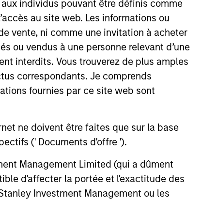
s aux individus pouvant être définis comme
 l’accès au site web. Les informations ou
de vente, ni comme une invitation à acheter
osés ou vendus à une personne relevant d’une
aient interdits. Vous trouverez de plus amples
ectus correspondants. Je comprends
tions fournies par ce site web sont
et ne doivent être faites que sur la base
lity Stocks Still
ctifs (' Documents d'offre ').
in Today’s Market
stment Management Limited (qui a dûment
cks have lagged in recent
ble d'affecter la portée et l'exactitude des
history suggests durable
n Stanley Investment Management ou les
 with strong fundamentals
 positioned to create long-term
 value.