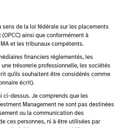
 sens de la loi fédérale sur les placements
aux (OPCC) ainsi que conformément à
FINMA et les tribunaux compétents.
ermédiaires financiers réglementés, les
re/Growth team. He is
 une trésorerie professionnelle, les sociétés
ance in 2022. Morgan Stanley
écrit qu'ils souhaitent être considérés comme
try in 2010. He has historically
nnaire écrit).
 Surveyor Capital. Previously,
ni ci-dessus. Je comprends que les
rroll School of Management.
 Investment Management ne sont pas destinées
tissement ou la communication des
de ces personnes, ni à être utilisées par