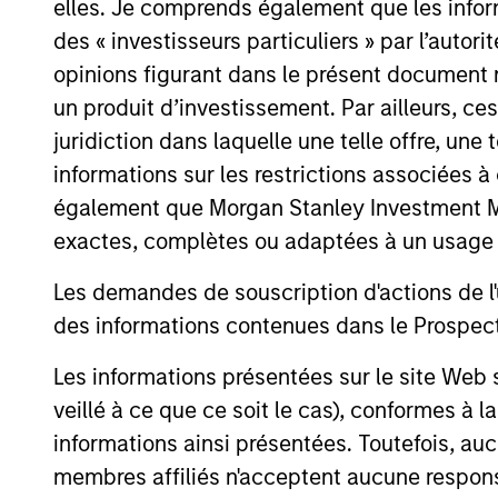
elles. Je comprends également que les infor
des « investisseurs particuliers » par l’autor
opinions figurant dans le présent document 
un produit d’investissement. Par ailleurs, c
juridiction dans laquelle une telle offre, une 
informations sur les restrictions associées
également que Morgan Stanley Investment Man
exactes, complètes ou adaptées à un usage p
ARTICLE
Les demandes de souscription d'actions de l'
2026 Russell Reconstitution:
des informations contenues dans le Prospectus
A New Lens on Growth,
Value and Active
Les informations présentées sur le site We
The 2026 Russell Reconstitution highlights
Management
veillé à ce que ce soit le cas), conformes à 
a broader shift in today’s market: the
informations ainsi présentées. Toutefois, a
traditional lines between Growth and
Value are becoming less distinct. Learn
membres affiliés n'acceptent aucune responsa
what Eaton Vance investment teams think