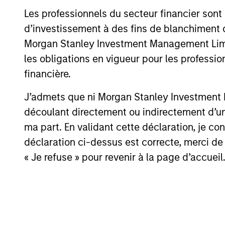
that means for portfolio construction,
Les professionnels du secteur financier sont
diversification and where they see
d’investissement à des fins de blanchiment 
03-AUG-2026
opportunities for active investors.
Morgan Stanley Investment Management Limited
les obligations en vigueur pour les professio
financière.
J’admets que ni Morgan Stanley Investment M
May not represent all Team Members.
découlant directement ou indirectement d’un 
The information on this page is for informatio
offering of advisory services or an offer to sell 
ma part. En validant cette déclaration, je 
purchase or sale would be unlawful under the se
déclaration ci-dessus est correcte, merci de 
All investing involves risks, including a loss of 
« Je refuse » pour revenir à la page d’accueil
Please refer to the strategy detail page for imp