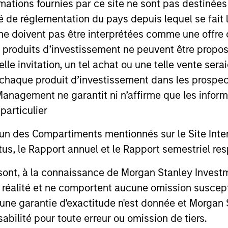
mations fournies par ce site ne sont pas destinée
ité de réglementation du pays depuis lequel se fait
ne doivent pas être interprétées comme une offre 
es produits d’investissement ne peuvent être prop
telle invitation, un tel achat ou une telle vente ser
 à chaque produit d’investissement dans les prosp
agement ne garantit ni n’affirme que les informa
articulier
ARTICLE
ARTICLE
un des Compartiments mentionnés sur le Site Intern
Equity Market Monitor – Q2
Why Qua
, le Rapport annuel et le Rapport semestriel respe
2026
Matter 
b sont, à la connaissance de Morgan Stanley Inve
Overview of the current landscape across
Quality sto
la réalité et ne comportent aucune omission suscepti
equity markets.
years, but 
ucune garantie d'exactitude n'est donnée et Morga
businesses
remain well
bilité pour toute erreur ou omission de tiers.
shareholder