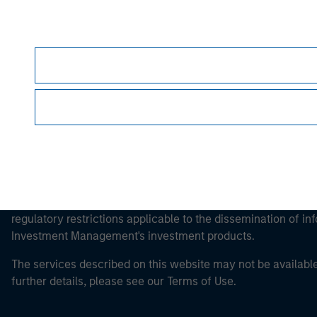
Morgan Stan
Morgan Stan
This is a Marketing Communication.
It is important that users read the Terms of Use before proce
regulatory restrictions applicable to the dissemination of i
Investment Management's investment products.
The services described on this website may not be available in
further details, please see our Terms of Use.