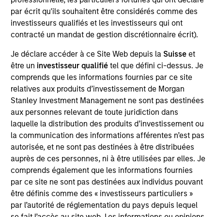
research analyst on the Emerging Markets team. He
par écrit qu'ils souhaitent être considérés comme des
is responsible for buy and sell decisions, portfolio
investisseurs qualifiés et les investisseurs qui ont
construction, and risk management for the team’s
contracté un mandat de gestion discrétionnaire écrit).
emerging markets strategies. He is focused on the
analysis of macroeconomics, politics, and financial
Je déclare accéder à ce Site Web depuis la
Suisse
et
markets of Central and Eastern Europe, the Middle
être un
investisseur qualifié
tel que défini ci-dessus. Je
East and Africa, and the management of regional
comprends que les informations fournies par ce site
investments in various emerging markets portfolios.
relatives aux produits d’investissement de Morgan
He began his career in the investment industry with
Stanley Investment Management ne sont pas destinées
Eaton Vance in 2013. Morgan Stanley acquired
aux personnes relevant de toute juridiction dans
Eaton Vance in March 2021. Hussein earned a
laquelle la distribution des produits d’investissement ou
Bachelor of Engineering from the American
la communication des informations afférentes n’est pas
University of Beirut and an M.S. in mathematical
autorisée, et ne sont pas destinées à être distribuées
finance from Boston University. He holds the
auprès de ces personnes, ni à être utilisées par elles. Je
Chartered Financial Analyst designation.
comprends également que les informations fournies
par ce site ne sont pas destinées aux individus pouvant
être définis comme des « investisseurs particuliers »
par l’autorité de réglementation du pays depuis lequel
Team Insights
se fait l’accès au site web. Les informations ou opinions