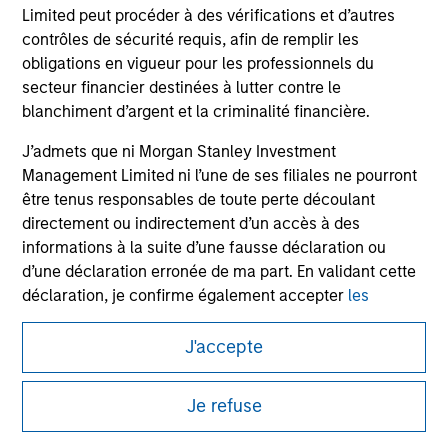
All investing involves risks, including a loss of principal.
Limited peut procéder à des vérifications et d’autres
contrôles de sécurité requis, afin de remplir les
Please refer to the strategy detail page for important
information on the strategy, including additional risk
obligations en vigueur pour les professionnels du
considerations.
secteur financier destinées à lutter contre le
blanchiment d’argent et la criminalité financière.
J’admets que ni Morgan Stanley Investment
Management Limited ni l’une de ses filiales ne pourront
être tenus responsables de toute perte découlant
directement ou indirectement d’un accès à des
informations à la suite d’une fausse déclaration ou
d’une déclaration erronée de ma part. En validant cette
déclaration, je confirme également accepter
les
Conditions d’utilisation
, que j’ai lues et comprises. Si la
déclaration ci-dessus est correcte, merci de cliquer sur
J'accepte
« J’accepte » ci-dessous pour continuer. Dans le cas
Morgan Stanley
contraire, merci de cliquer sur « Je refuse » pour revenir
Je refuse
Morgan Stanley Careers
à la page d’accueil.