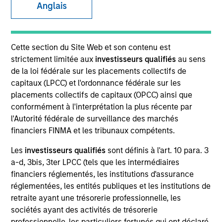
Anglais
Cette section du Site Web et son contenu est
strictement limitée aux
investisseurs qualifiés
au sens
de la loi fédérale sur les placements collectifs de
capitaux (LPCC) et l'ordonnance fédérale sur les
placements collectifs de capitaux (OPCC) ainsi que
conformément à l'interprétation la plus récente par
YEARS OF INDUSTRY EXPERIENCE
l'Autorité fédérale de surveillance des marchés
13
Years
financiers FINMA et les tribunaux compétents.
Les
investisseurs qualifiés
sont définis à l'art. 10 para. 3
TEAM
a-d, 3bis, 3ter LPCC (tels que les intermédiaires
Emerging Markets Debt Team
financiers réglementés, les institutions d'assurance
réglementées, les entités publiques et les institutions de
retraite ayant une trésorerie professionnelle, les
sociétés ayant des activités de trésorerie
Hussein Khattab is a portfolio manager and
professionnelle, les particuliers fortunés qui ont déclaré