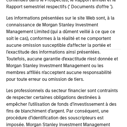
Rapport semestriel respectifs (' Documents d'offre ').
Les informations présentées sur le site Web sont, à la
10-JUL-2026
19
connaissance de Morgan Stanley Investment
Management Limited (qui a dûment veillé à ce que ce
soit le cas), conformes à la réalité et ne comportent
aucune omission susceptible d'affecter la portée et
l'exactitude des informations ainsi présentées.
Toutefois, aucune garantie d'exactitude n'est donnée et
Morgan Stanley Investment Management ou les
May not represent all Team Members.
membres affiliés n'acceptent aucune responsabilité
The information on this page is for informational
pour toute erreur ou omission de tiers.
purposes only. The information contained herein does
not constitute and should not be construed as an
Les professionnels du secteur financier sont contraints
offering of advisory services or an offer to sell or a
de respecter certaines obligations destinées à
solicitation of an offer to buy any securities in any
empêcher l’utilisation de fonds d’investissement à des
jurisdiction in which such offer or solicitation,
fins de blanchiment d’argent. Par conséquent, une
purchase or sale would be unlawful under the
securities, insurance or other laws of such jurisdiction.
procédure d’identification des souscripteurs est
imposée. Morgan Stanley Investment Management