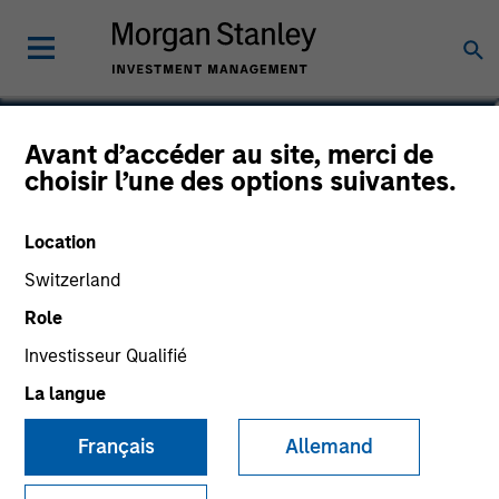
Hussein Khattab, CFA
Avant d’accéder au site, merci de
choisir l’une des options suivantes.
Managing Director
Location
Switzerland
Role
Investisseur Qualifié
La langue
Français
Allemand