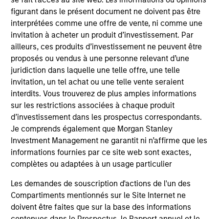
figurant dans le présent document ne doivent pas être
interprétées comme une offre de vente, ni comme une
invitation à acheter un produit d’investissement. Par
ailleurs, ces produits d’investissement ne peuvent être
proposés ou vendus à une personne relevant d’une
juridiction dans laquelle une telle offre, une telle
invitation, un tel achat ou une telle vente seraient
interdits. Vous trouverez de plus amples informations
sur les restrictions associées à chaque produit
d’investissement dans les prospectus correspondants.
ARTICLE
AR
Je comprends également que Morgan Stanley
Emerging Markets Debt Monitor – Q2
Em
Investment Management ne garantit ni n’affirme que les
2026
Am
informations fournies par ce site web sont exactes,
complètes ou adaptées à un usage particulier
In-depth review of fundamentals and
Geo
valuations across emerging markets debt.
in
Les demandes de souscription d'actions de l'un des
deb
Compartiments mentionnés sur le Site Internet ne
fu
doivent être faites que sur la base des informations
contenues dans le Prospectus, le Rapport annuel et le