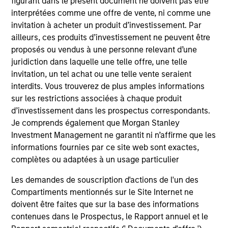
figurant dans le présent document ne doivent pas être
Global Fixed Income Opportunities Strategy
interprétées comme une offre de vente, ni comme une
invitation à acheter un produit d’investissement. Par
Invests in a diversified global portfolio
ailleurs, ces produits d’investissement ne peuvent être
across the full spectrum of fixed income
proposés ou vendus à une personne relevant d’une
with the goal of a high level of current
juridiction dans laquelle une telle offre, une telle
income.
invitation, un tel achat ou une telle vente seraient
interdits. Vous trouverez de plus amples informations
sur les restrictions associées à chaque produit
d’investissement dans les prospectus correspondants.
Global Flexible Income Strategy
Je comprends également que Morgan Stanley
Invests using an unconstrained approach
Investment Management ne garantit ni n’affirme que les
informations fournies par ce site web sont exactes,
across the fixed income spectrum with the
complètes ou adaptées à un usage particulier
goal of constructing a portfolio less
sensitive to interest rates movements and
Les demandes de souscription d'actions de l'un des
able to capture positive returns across
Compartiments mentionnés sur le Site Internet ne
environments.
doivent être faites que sur la base des informations
contenues dans le Prospectus, le Rapport annuel et le