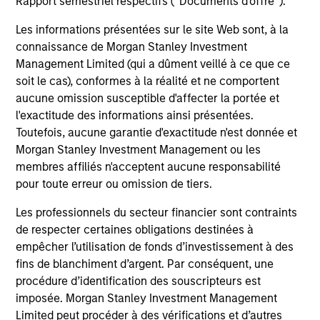
Rapport semestriel respectifs (' Documents d'offre ').
European Credit Strategy
Les informations présentées sur le site Web sont, à la
Invests in a globally diversified portfolio of
connaissance de Morgan Stanley Investment
high-quality, investment-grade credit from
Management Limited (qui a dûment veillé à ce que ce
European issuers.
soit le cas), conformes à la réalité et ne comportent
aucune omission susceptible d'affecter la portée et
l'exactitude des informations ainsi présentées.
European Short Maturity Strategy
Toutefois, aucune garantie d'exactitude n'est donnée et
Invests in a diversified portfolio of high-
Morgan Stanley Investment Management ou les
quality, euro-denominated, short-dated,
membres affiliés n'acceptent aucune responsabilité
investment-grade credits to manage
pour toute erreur ou omission de tiers.
duration exposure.
Les professionnels du secteur financier sont contraints
de respecter certaines obligations destinées à
empêcher l’utilisation de fonds d’investissement à des
fins de blanchiment d’argent. Par conséquent, une
procédure d’identification des souscripteurs est
View All
imposée. Morgan Stanley Investment Management
Limited peut procéder à des vérifications et d’autres