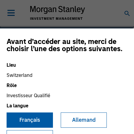
Leon Grenyer
Avant d’accéder au site, merci de
choisir l’une des options suivantes.
Head of European Multi-Sector
Lieu
Switzerland
Rôle
Investisseur Qualifié
La langue
Français
Allemand