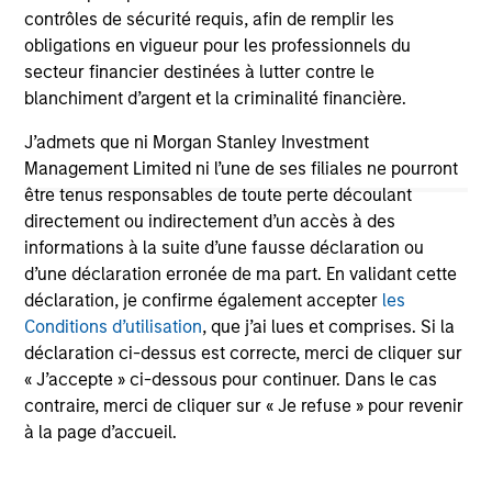
contrôles de sécurité requis, afin de remplir les
Team Insights
obligations en vigueur pour les professionnels du
secteur financier destinées à lutter contre le
blanchiment d’argent et la criminalité financière.
J’admets que ni Morgan Stanley Investment
Management Limited ni l’une de ses filiales ne pourront
être tenus responsables de toute perte découlant
directement ou indirectement d’un accès à des
informations à la suite d’une fausse déclaration ou
d’une déclaration erronée de ma part. En validant cette
déclaration, je confirme également accepter
les
ARTICLE
VI
Conditions d’utilisation
, que j’ai lues et comprises. Si la
déclaration ci-dessus est correcte, merci de cliquer sur
Broad Markets Fixed Income Multi-
Vi
« J’accepte » ci-dessous pour continuer. Dans le cas
Sector Playbook: A World of
ob
contraire, merci de cliquer sur « Je refuse » pour revenir
Increasing Dispersion
What should fixed income investors be
Le
à la page d’accueil.
watching for the rest of 2026? The Broad
obl
Markets Fixed Income team explores the key
d’é