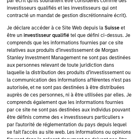
par écrit qu'ils souhaitent être considérés comme des
and a portfolio manager on the Broad Markets Fixed
investisseurs qualifiés et les investisseurs qui ont
Income team. He joined Morgan Stanley in 2002
contracté un mandat de gestion discrétionnaire écrit).
and began his career in the investment industry in
1996. Prior to joining Morgan Stanley, Leon was a
Je déclare accéder à ce Site Web depuis la
Suisse
et
credit analyst and investment analyst at Abbey
être un
investisseur qualifié
tel que défini ci-dessus. Je
National Treasury Services. He received a B.S. in
comprends que les informations fournies par ce site
geography from the University of Bristol.
relatives aux produits d’investissement de Morgan
Stanley Investment Management ne sont pas destinées
aux personnes relevant de toute juridiction dans
laquelle la distribution des produits d’investissement ou
Broad Markets Fixed Income Team
la communication des informations afférentes n’est pas
autorisée, et ne sont pas destinées à être distribuées
auprès de ces personnes, ni à être utilisées par elles. Je
Global Aggregate Fixed Income Strategy
comprends également que les informations fournies
Invests in a globally diversified portfolio of
par ce site ne sont pas destinées aux individus pouvant
multi-currency debt issued by government
être définis comme des « investisseurs particuliers »
and non-government issuers.
par l’autorité de réglementation du pays depuis lequel
se fait l’accès au site web. Les informations ou opinions