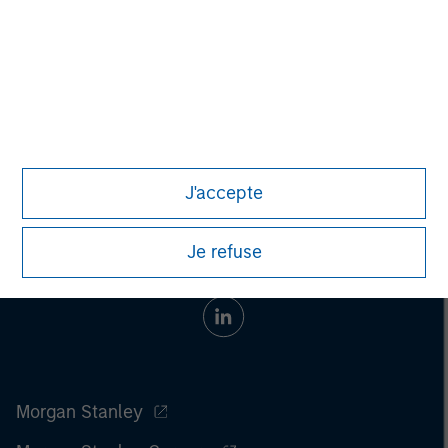
securities, insurance or other laws of such jurisdiction.
All investing involves risks, including a loss of principal.
Please refer to the strategy detail page for important
information on the strategy, including additional risk
considerations.
J'accepte
Je refuse
Morgan Stanley