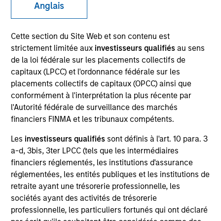
Anglais
Cette section du Site Web et son contenu est
strictement limitée aux
investisseurs qualifiés
au sens
de la loi fédérale sur les placements collectifs de
capitaux (LPCC) et l'ordonnance fédérale sur les
placements collectifs de capitaux (OPCC) ainsi que
conformément à l'interprétation la plus récente par
l'Autorité fédérale de surveillance des marchés
YEARS OF INDUSTRY EXPERIENCE
financiers FINMA et les tribunaux compétents.
30
Years
Les
investisseurs qualifiés
sont définis à l'art. 10 para. 3
a-d, 3bis, 3ter LPCC (tels que les intermédiaires
TEAM
financiers réglementés, les institutions d'assurance
Broad Markets Fixed Income Team
réglementées, les entités publiques et les institutions de
retraite ayant une trésorerie professionnelle, les
sociétés ayant des activités de trésorerie
professionnelle, les particuliers fortunés qui ont déclaré
Leon Grenyer is the Head of European Multi-Sector