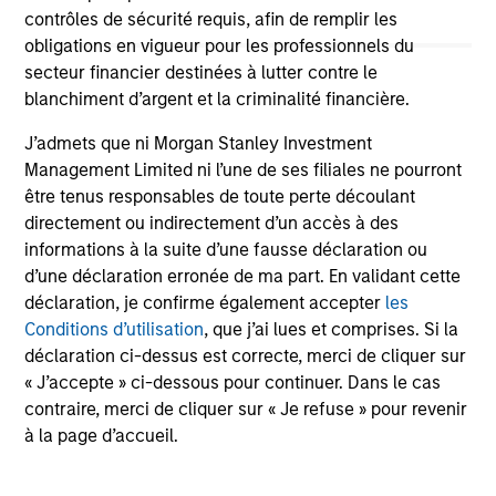
contrôles de sécurité requis, afin de remplir les
ALTS IN FOCUS
AR
obligations en vigueur pour les professionnels du
Hedge Funds 2026 Midyear Outlook
Lo
secteur financier destinées à lutter contre le
"H
blanchiment d’argent et la criminalité financière.
As markets grow more complex and the
dispersion of outcomes increases, we believe
Am
J’admets que ni Morgan Stanley Investment
hedge funds will continue to play a valuable
see
Management Limited ni l’une de ses filiales ne pourront
role in investor portfolios through 2026,
por
être tenus responsables de toute perte découlant
offering the potential to enhance returns,
the
directement ou indirectement d’un accès à des
reduce volatility, and provide diversification
vol
informations à la suite d’une fausse déclaration ou
regardless of the market’s ultimate direction.
d’une déclaration erronée de ma part. En validant cette
déclaration, je confirme également accepter
les
16-JUL-2026
13
Conditions d’utilisation
, que j’ai lues et comprises. Si la
déclaration ci-dessus est correcte, merci de cliquer sur
« J’accepte » ci-dessous pour continuer. Dans le cas
contraire, merci de cliquer sur « Je refuse » pour revenir
à la page d’accueil.