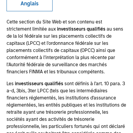
Anglais
Cette section du Site Web et son contenu est
strictement limitée aux
investisseurs qualifiés
au sens
de la loi fédérale sur les placements collectifs de
capitaux (LPCC) et l'ordonnance fédérale sur les
placements collectifs de capitaux (OPCC) ainsi que
conformément à l'interprétation la plus récente par
l'Autorité fédérale de surveillance des marchés
YEARS OF INDUSTRY EXPERIENCE
financiers FINMA et les tribunaux compétents.
24
Years
Les
investisseurs qualifiés
sont définis à l'art. 10 para. 3
a-d, 3bis, 3ter LPCC (tels que les intermédiaires
TEAM
financiers réglementés, les institutions d'assurance
AIP Hedge Fund Team
réglementées, les entités publiques et les institutions de
retraite ayant une trésorerie professionnelle, les
sociétés ayant des activités de trésorerie
professionnelle, les particuliers fortunés qui ont déclaré
Eban is the head of the Portfolio Construction Team