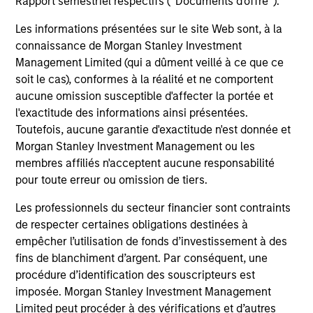
Rapport semestriel respectifs (' Documents d'offre ').
Les informations présentées sur le site Web sont, à la
Seeks to provide an attractive total return,
connaissance de Morgan Stanley Investment
with low correlation to traditional asset
Management Limited (qui a dûment veillé à ce que ce
classes.
soit le cas), conformes à la réalité et ne comportent
aucune omission susceptible d'affecter la portée et
l'exactitude des informations ainsi présentées.
Toutefois, aucune garantie d'exactitude n'est donnée et
Team Insights
Morgan Stanley Investment Management ou les
membres affiliés n'acceptent aucune responsabilité
pour toute erreur ou omission de tiers.
Les professionnels du secteur financier sont contraints
de respecter certaines obligations destinées à
empêcher l’utilisation de fonds d’investissement à des
fins de blanchiment d’argent. Par conséquent, une
procédure d’identification des souscripteurs est
imposée. Morgan Stanley Investment Management
Limited peut procéder à des vérifications et d’autres