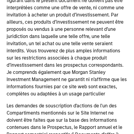
Market Neutral Multi-PM Platform
figurant dans le présent document ne doivent pas être
interprétées comme une offre de vente, ni comme une
Multi-strategy, multi-manager hedge fund,
invitation à acheter un produit d’investissement. Par
overseeing a portfolio of high-quality trading
ailleurs, ces produits d’investissement ne peuvent être
teams, specializing in fundamental sector-
proposés ou vendus à une personne relevant d’une
specific equity long/short, quantitative, and
juridiction dans laquelle une telle offre, une telle
opportunistic trading strategies.
invitation, un tel achat ou une telle vente seraient
interdits. Vous trouverez de plus amples informations
sur les restrictions associées à chaque produit
d’investissement dans les prospectus correspondants.
Je comprends également que Morgan Stanley
Hedge Fund Solutions
Investment Management ne garantit ni n’affirme que les
informations fournies par ce site web sont exactes,
Offers portfolios that address the unqiue
complètes ou adaptées à un usage particulier
investment, reporting and admin objectives
of Hedge Fund investors.
Les demandes de souscription d'actions de l'un des
Compartiments mentionnés sur le Site Internet ne
doivent être faites que sur la base des informations
contenues dans le Prospectus, le Rapport annuel et le
Liquid Diversifier