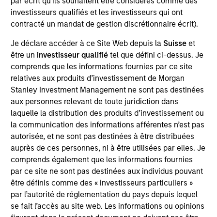
par écrit qu'ils souhaitent être considérés comme des
for the AIP Hedge Fund Team within Morgan Stanley
investisseurs qualifiés et les investisseurs qui ont
Investment Management focusing on portfolio
contracté un mandat de gestion discrétionnaire écrit).
construction, risk, and investments evaluation. Eban
is a member of several committees including the
Je déclare accéder à ce Site Web depuis la
Suisse
et
Morgan Stanley AIP Hedge Fund Primaries
être un
investisseur qualifié
tel que défini ci-dessus. Je
Investment Committee, AIP Risk Premia Investment
comprends que les informations fournies par ce site
Committee, and Morgan Stanley Investment
relatives aux produits d’investissement de Morgan
Management’s Risk Management Committee. He
Stanley Investment Management ne sont pas destinées
joined Morgan Stanley in 2002 and has 23 years of
aux personnes relevant de toute juridiction dans
industry experience. He received a B.S. in industrial
laquelle la distribution des produits d’investissement ou
management from Carnegie Mellon University and
la communication des informations afférentes n’est pas
an M.B.A. from the Yale School of Management
autorisée, et ne sont pas destinées à être distribuées
auprès de ces personnes, ni à être utilisées par elles. Je
comprends également que les informations fournies
par ce site ne sont pas destinées aux individus pouvant
AIP Hedge Fund Team
être définis comme des « investisseurs particuliers »
par l’autorité de réglementation du pays depuis lequel
se fait l’accès au site web. Les informations ou opinions