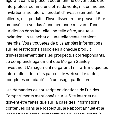
figurant dans le présent document ne doivent pas être
interprétées comme une offre de vente, ni comme une
invitation à acheter un produit d’investissement. Par
ailleurs, ces produits d’investissement ne peuvent être
proposés ou vendus à une personne relevant d’une
juridiction dans laquelle une telle offre, une telle
ALTS IN FOCUS
AL
invitation, un tel achat ou une telle vente seraient
interdits. Vous trouverez de plus amples informations
Private Credit 2026 Midyear Outlook
Pr
sur les restrictions associées à chaque produit
We believe the current market environment is
We
d’investissement dans les prospectus correspondants.
becoming more favorable for scaled private
ref
Je comprends également que Morgan Stanley
credit lenders as pricing power improves and
cre
Investment Management ne garantit ni n’affirme que les
financing demand accelerates, driven by
dis
informations fournies par ce site web sont exactes,
cyclical and secular forces.
ill
complètes ou adaptées à un usage particulier
why
Les demandes de souscription d'actions de l'un des
Compartiments mentionnés sur le Site Internet ne
doivent être faites que sur la base des informations
16-JUL-2026
16-
contenues dans le Prospectus, le Rapport annuel et le