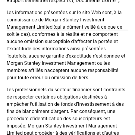
Rapport semestriel respectifs (' Documents d'offre ').
Les informations présentées sur le site Web sont, à la
connaissance de Morgan Stanley Investment
Management Limited (qui a dûment veillé à ce que ce
soit le cas), conformes à la réalité et ne comportent
May not represent all Team Members.
aucune omission susceptible d'affecter la portée et
l'exactitude des informations ainsi présentées.
The information on this page is for informational
Toutefois, aucune garantie d'exactitude n'est donnée et
purposes only. The information contained herein does
Morgan Stanley Investment Management ou les
not constitute and should not be construed as an
offering of advisory services or an offer to sell or a
membres affiliés n'acceptent aucune responsabilité
solicitation of an offer to buy any securities in any
pour toute erreur ou omission de tiers.
jurisdiction in which such offer or solicitation,
purchase or sale would be unlawful under the
Les professionnels du secteur financier sont contraints
securities, insurance or other laws of such jurisdiction.
de respecter certaines obligations destinées à
empêcher l’utilisation de fonds d’investissement à des
All investing involves risks, including a loss of principal.
fins de blanchiment d’argent. Par conséquent, une
Please refer to the strategy detail page for important
procédure d’identification des souscripteurs est
information on the strategy, including additional risk
imposée. Morgan Stanley Investment Management
considerations.
Limited peut procéder à des vérifications et d’autres