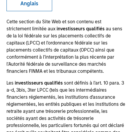
Anglais
Cette section du Site Web et son contenu est
strictement limitée aux
investisseurs qualifiés
au sens
de la loi fédérale sur les placements collectifs de
capitaux (LPCC) et l'ordonnance fédérale sur les
placements collectifs de capitaux (OPCC) ainsi que
conformément à l'interprétation la plus récente par
l'Autorité fédérale de surveillance des marchés
YEARS OF INDUSTRY EXPERIENCE
financiers FINMA et les tribunaux compétents.
12
Years
Les
investisseurs qualifiés
sont définis à l'art. 10 para. 3
a-d, 3bis, 3ter LPCC (tels que les intermédiaires
TEAM
financiers réglementés, les institutions d'assurance
Morgan Stanley Tactical Value
réglementées, les entités publiques et les institutions de
retraite ayant une trésorerie professionnelle, les
sociétés ayant des activités de trésorerie
professionnelle, les particuliers fortunés qui ont déclaré
David Stanton is a Vice President within Morgan