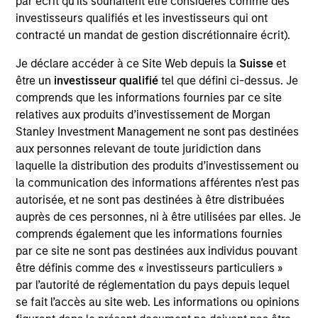
par écrit qu'ils souhaitent être considérés comme des
Stanley’s Tactical Value Team (MSTV). Mr. Stanton
investisseurs qualifiés et les investisseurs qui ont
joined Morgan Stanley in 2018. Prior to his current
contracté un mandat de gestion discrétionnaire écrit).
role, he was responsible for overseeing the carried
interest compensation process across MSIM’s
Je déclare accéder à ce Site Web depuis la
Suisse
et
General Partners. Before that, Mr. Stanton was in an
être un
investisseur qualifié
tel que défini ci-dessus. Je
analyst program at J.P. Morgan and also worked in
comprends que les informations fournies par ce site
their Custody & Fund Services group developing PE
relatives aux produits d’investissement de Morgan
carried interest waterfall models. He holds a B.S. in
Stanley Investment Management ne sont pas destinées
Business Economics with a concentration in
aux personnes relevant de toute juridiction dans
Finance from SUNY Oneonta.
laquelle la distribution des produits d’investissement ou
la communication des informations afférentes n’est pas
autorisée, et ne sont pas destinées à être distribuées
auprès de ces personnes, ni à être utilisées par elles. Je
Team Insights
comprends également que les informations fournies
par ce site ne sont pas destinées aux individus pouvant
être définis comme des « investisseurs particuliers »
par l’autorité de réglementation du pays depuis lequel
se fait l’accès au site web. Les informations ou opinions