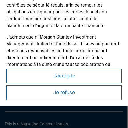
contrôles de sécurité requis, afin de remplir les
obligations en vigueur pour les professionnels du
secteur financier destinées à lutter contre le
blanchiment d’argent et la criminalité financière.
J’admets que ni Morgan Stanley Investment
Management Limited ni l’une de ses filiales ne pourront
être tenus responsables de toute perte découlant
directement ou indirectement d’un accès à des
informations à la suite d’une fausse déclaration ou
d’une déclaration erronée de ma part. En validant cette
J'accepte
Morgan Stanley
déclaration, je confirme également accepter
les
Conditions d’utilisation
, que j’ai lues et comprises. Si la
Morgan Stanley Careers
déclaration ci-dessus est correcte, merci de cliquer sur
Je refuse
« J’accepte » ci-dessous pour continuer. Dans le cas
contraire, merci de cliquer sur « Je refuse » pour revenir
à la page d’accueil.
This is a Marketing Communication.