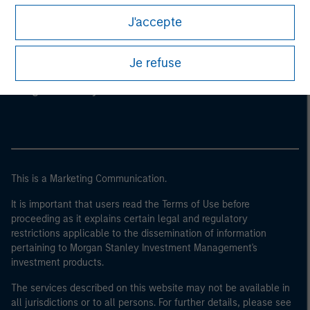
J'accepte
Morgan Stanley
Je refuse
Morgan Stanley Careers
This is a Marketing Communication.
It is important that users read the Terms of Use before
proceeding as it explains certain legal and regulatory
restrictions applicable to the dissemination of information
pertaining to Morgan Stanley Investment Management's
investment products.
The services described on this website may not be available in
all jurisdictions or to all persons. For further details, please see