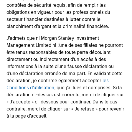
contrôles de sécurité requis, afin de remplir les
purposes only. The information contained herein does
not constitute and should not be construed as an
obligations en vigueur pour les professionnels du
offering of advisory services or an offer to sell or a
secteur financier destinées à lutter contre le
solicitation of an offer to buy any securities in any
blanchiment d’argent et la criminalité financière.
jurisdiction in which such offer or solicitation,
purchase or sale would be unlawful under the
J’admets que ni Morgan Stanley Investment
securities, insurance or other laws of such jurisdiction.
Management Limited ni l’une de ses filiales ne pourront
All investing involves risks, including a loss of principal.
être tenus responsables de toute perte découlant
directement ou indirectement d’un accès à des
Please refer to the strategy detail page for important
informations à la suite d’une fausse déclaration ou
information on the strategy, including additional risk
considerations.
d’une déclaration erronée de ma part. En validant cette
déclaration, je confirme également accepter
les
Conditions d’utilisation
, que j’ai lues et comprises. Si la
déclaration ci-dessus est correcte, merci de cliquer sur
« J’accepte » ci-dessous pour continuer. Dans le cas
contraire, merci de cliquer sur « Je refuse » pour revenir
à la page d’accueil.