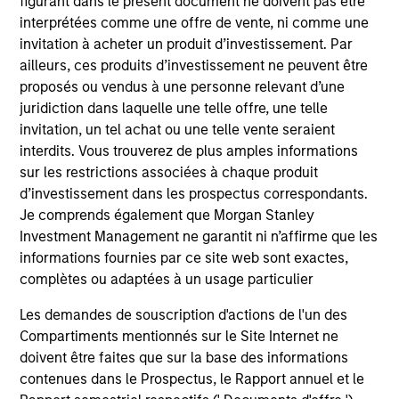
figurant dans le présent document ne doivent pas être
University, an M.B.A. from the University of Chicago
interprétées comme une offre de vente, ni comme une
and holds the Chartered Financial Analyst
invitation à acheter un produit d’investissement. Par
designation.
ailleurs, ces produits d’investissement ne peuvent être
proposés ou vendus à une personne relevant d’une
juridiction dans laquelle une telle offre, une telle
Team Insights
invitation, un tel achat ou une telle vente seraient
interdits. Vous trouverez de plus amples informations
sur les restrictions associées à chaque produit
d’investissement dans les prospectus correspondants.
Je comprends également que Morgan Stanley
Investment Management ne garantit ni n’affirme que les
informations fournies par ce site web sont exactes,
complètes ou adaptées à un usage particulier
Les demandes de souscription d'actions de l'un des
Compartiments mentionnés sur le Site Internet ne
doivent être faites que sur la base des informations
ALTS IN FOCUS
AR
contenues dans le Prospectus, le Rapport annuel et le