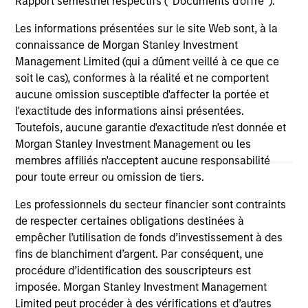
Rapport semestriel respectifs (' Documents d'offre ').
Hedge Funds 2026 Midyear Outlook
Lo
"H
As markets grow more complex and the
Les informations présentées sur le site Web sont, à la
dispersion of outcomes increases, we believe
Am
connaissance de Morgan Stanley Investment
hedge funds will continue to play a valuable
see
Management Limited (qui a dûment veillé à ce que ce
role in investor portfolios through 2026,
por
soit le cas), conformes à la réalité et ne comportent
offering the potential to enhance returns,
the
aucune omission susceptible d'affecter la portée et
reduce volatility, and provide diversification
vol
l'exactitude des informations ainsi présentées.
regardless of the market’s ultimate direction.
Toutefois, aucune garantie d'exactitude n'est donnée et
Morgan Stanley Investment Management ou les
membres affiliés n'acceptent aucune responsabilité
16-JUL-2026
13
pour toute erreur ou omission de tiers.
Les professionnels du secteur financier sont contraints
de respecter certaines obligations destinées à
empêcher l’utilisation de fonds d’investissement à des
fins de blanchiment d’argent. Par conséquent, une
procédure d’identification des souscripteurs est
May not represent all Team Members.
imposée. Morgan Stanley Investment Management
Limited peut procéder à des vérifications et d’autres
The information on this page is for informational