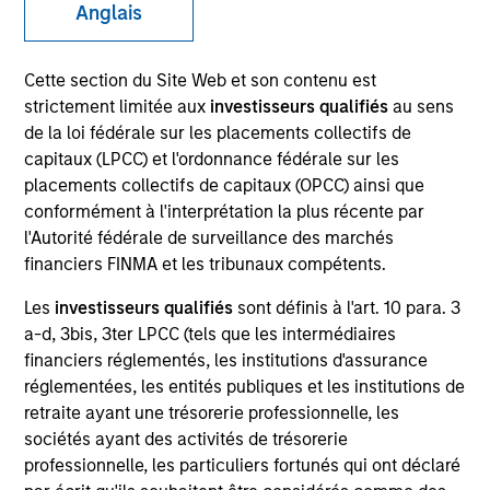
Anglais
Cette section du Site Web et son contenu est
strictement limitée aux
investisseurs qualifiés
au sens
de la loi fédérale sur les placements collectifs de
capitaux (LPCC) et l'ordonnance fédérale sur les
placements collectifs de capitaux (OPCC) ainsi que
conformément à l'interprétation la plus récente par
l'Autorité fédérale de surveillance des marchés
YEARS OF INDUSTRY EXPERIENCE
financiers FINMA et les tribunaux compétents.
35
Years
Les
investisseurs qualifiés
sont définis à l'art. 10 para. 3
a-d, 3bis, 3ter LPCC (tels que les intermédiaires
TEAM
financiers réglementés, les institutions d'assurance
AIP Hedge Fund Team
réglementées, les entités publiques et les institutions de
retraite ayant une trésorerie professionnelle, les
sociétés ayant des activités de trésorerie
professionnelle, les particuliers fortunés qui ont déclaré
Christopher Morser is a managing director within