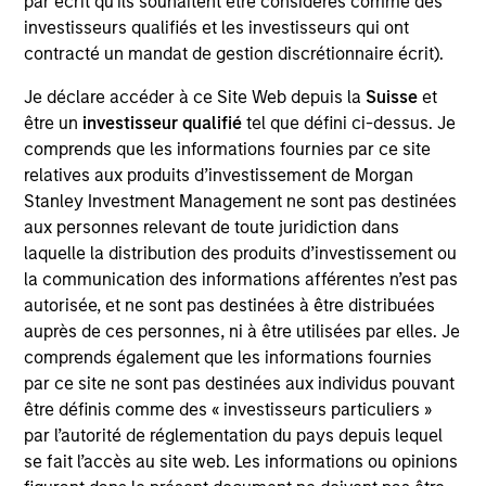
par écrit qu'ils souhaitent être considérés comme des
the AIP Hedge Fund Solutions team. In this role, he
investisseurs qualifiés et les investisseurs qui ont
focuses on managing individual customized hedge
contracté un mandat de gestion discrétionnaire écrit).
fund portfolios, overseeing the hedge fund advisory
platform assets and managing the team responsible
Je déclare accéder à ce Site Web depuis la
Suisse
et
for delivering investment advice and client advisory
être un
investisseur qualifié
tel que défini ci-dessus. Je
activities. He joined Morgan Stanley Investment
comprends que les informations fournies par ce site
Management in 2006 and has 33 years of industry
relatives aux produits d’investissement de Morgan
experience. Prior to joining the firm, he was at
Stanley Investment Management ne sont pas destinées
Valence Capital, where he was responsible for
aux personnes relevant de toute juridiction dans
external manger supervision and due diligence and
laquelle la distribution des produits d’investissement ou
served as portfolio manager for a fund of hedge
la communication des informations afférentes n’est pas
funds vehicle. Before Valence Capital, Chris worked
autorisée, et ne sont pas destinées à être distribuées
at Citadel Investment Group as a trader/analyst on
auprès de ces personnes, ni à être utilisées par elles. Je
the global event driven desk focusing on special
comprends également que les informations fournies
situations/equity restructuring. Previously, he was a
par ce site ne sont pas destinées aux individus pouvant
portfolio manager/analyst in a Chicago family
être définis comme des « investisseurs particuliers »
office, overseeing long-only portfolios and running
par l’autorité de réglementation du pays depuis lequel
a leveraged financial sector hedge fund. Chris
se fait l’accès au site web. Les informations ou opinions
received a B.S. in finance from Penn State