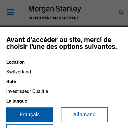
Christie Park
Avant d’accéder au site, merci de
choisir l’une des options suivantes.
Chief Operating Officer of Global Real
Assets
Location
Switzerland
Role
Investisseur Qualifié
La langue
Français
Allemand