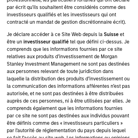
Christie Park is a Managing Director of Morgan
par écrit qu'ils souhaitent être considérés comme des
Stanley and Chief Operating Officer for Global Real
investisseurs qualifiés et les investisseurs qui ont
Assets. In this role she oversees strategic
contracté un mandat de gestion discrétionnaire écrit).
initiatives, new product development and
fundraising activities, and also works with
Je déclare accéder à ce Site Web depuis la
Suisse
et
corporate human resources to manage Real Assets’
être un
investisseur qualifié
tel que défini ci-dessus. Je
global teams. Prior to her current role, she was
comprends que les informations fournies par ce site
Global COO of MSREI. Christie joined Morgan
relatives aux produits d’investissement de Morgan
Stanley in 2005 and has over 24 years of
Stanley Investment Management ne sont pas destinées
experience in a wide range of acquisitions,
aux personnes relevant de toute juridiction dans
restructurings, capital raising, mergers &
laquelle la distribution des produits d’investissement ou
acquisitions and strategic advisory roles. Christie
la communication des informations afférentes n’est pas
received an M.B.A. with honors from the Wharton
autorisée, et ne sont pas destinées à être distribuées
School at the University of Pennsylvania, and
auprès de ces personnes, ni à être utilisées par elles. Je
graduated summa cum laude with a B.S. in
comprends également que les informations fournies
Economics from the Wharton School and a B.A. in
par ce site ne sont pas destinées aux individus pouvant
Economics from the College of Arts & Sciences at
être définis comme des « investisseurs particuliers »
the University of Pennsylvania.
par l’autorité de réglementation du pays depuis lequel
se fait l’accès au site web. Les informations ou opinions