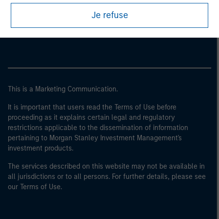
Morgan Stanley
Je refuse
Morgan Stanley Careers
This is a Marketing Communication.
It is important that users read the Terms of Use before
proceeding as it explains certain legal and regulatory
restrictions applicable to the dissemination of information
pertaining to Morgan Stanley Investment Management's
investment products.
The services described on this website may not be available in
all jurisdictions or to all persons. For further details, please see
our Terms of Use.