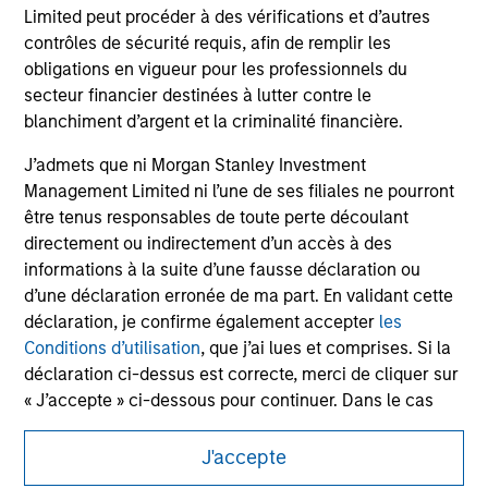
Limited peut procéder à des vérifications et d’autres
jurisdiction in which such offer or solicitation,
purchase or sale would be unlawful under the
contrôles de sécurité requis, afin de remplir les
securities, insurance or other laws of such jurisdiction.
obligations en vigueur pour les professionnels du
secteur financier destinées à lutter contre le
All investing involves risks, including a loss of principal.
blanchiment d’argent et la criminalité financière.
Please refer to the strategy detail page for important
information on the strategy, including additional risk
J’admets que ni Morgan Stanley Investment
considerations.
Management Limited ni l’une de ses filiales ne pourront
être tenus responsables de toute perte découlant
directement ou indirectement d’un accès à des
informations à la suite d’une fausse déclaration ou
d’une déclaration erronée de ma part. En validant cette
déclaration, je confirme également accepter
les
Conditions d’utilisation
, que j’ai lues et comprises. Si la
déclaration ci-dessus est correcte, merci de cliquer sur
« J’accepte » ci-dessous pour continuer. Dans le cas
contraire, merci de cliquer sur « Je refuse » pour revenir
à la page d’accueil.
J'accepte