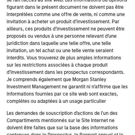
figurant dans le présent document ne doivent pas être
interprétées comme une offre de vente, ni comme une
Team Insights
invitation à acheter un produit d’investissement. Par
ailleurs, ces produits d’investissement ne peuvent être
proposés ou vendus à une personne relevant d’une
juridiction dans laquelle une telle offre, une telle
invitation, un tel achat ou une telle vente seraient
interdits. Vous trouverez de plus amples informations
sur les restrictions associées à chaque produit
d’investissement dans les prospectus correspondants.
Je comprends également que Morgan Stanley
Investment Management ne garantit ni n’affirme que les
informations fournies par ce site web sont exactes,
PRESS RELEASE
VI
complètes ou adaptées à un usage particulier
Les demandes de souscription d'actions de l'un des
Morgan Stanley Real Estate Investing
La
Compartiments mentionnés sur le Site Internet ne
Announces Acquisition of French
In 
doivent être faites que sur la base des informations
Logistics Portfolio of Five Assets
Morgan Stanley Investment Management,
si
contenues dans le Prospectus, le Rapport annuel et le