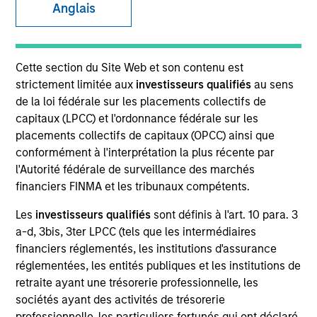
Anglais
Cette section du Site Web et son contenu est
strictement limitée aux
investisseurs qualifiés
au sens
de la loi fédérale sur les placements collectifs de
capitaux (LPCC) et l'ordonnance fédérale sur les
placements collectifs de capitaux (OPCC) ainsi que
conformément à l'interprétation la plus récente par
l'Autorité fédérale de surveillance des marchés
YEARS OF INDUSTRY EXPERIENCE
financiers FINMA et les tribunaux compétents.
24
Years
Les
investisseurs qualifiés
sont définis à l'art. 10 para. 3
a-d, 3bis, 3ter LPCC (tels que les intermédiaires
TEAM
financiers réglementés, les institutions d'assurance
Morgan Stanley Real Estate Investing
réglementées, les entités publiques et les institutions de
retraite ayant une trésorerie professionnelle, les
sociétés ayant des activités de trésorerie
professionnelle, les particuliers fortunés qui ont déclaré