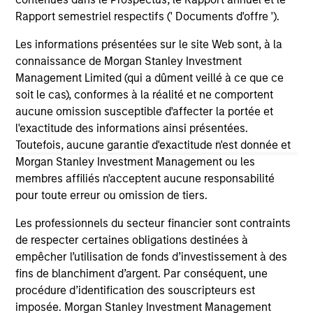
through investment funds managed by Morgan
Gl
Rapport semestriel respectifs (' Documents d'offre ').
Stanley Real Estate Investing (MSREI),
In
announced today the acquisition of a portfolio
lea
Les informations présentées sur le site Web sont, à la
of five French logistics assets. The fully leased
inv
connaissance de Morgan Stanley Investment
portfolio totals approximately 160,000 square
th
Management Limited (qui a dûment veillé à ce que ce
meters across established French logistics
est
soit le cas), conformes à la réalité et ne comportent
markets in Paris, Lille, Bordeaux, Nîmes and
a d
aucune omission susceptible d'affecter la portée et
24-JUL-2026
24-
Tours.
l'exactitude des informations ainsi présentées.
Toutefois, aucune garantie d'exactitude n'est donnée et
Morgan Stanley Investment Management ou les
membres affiliés n'acceptent aucune responsabilité
pour toute erreur ou omission de tiers.
Les professionnels du secteur financier sont contraints
May not represent all Team Members.
de respecter certaines obligations destinées à
empêcher l’utilisation de fonds d’investissement à des
The information on this page is for informational
purposes only. The information contained herein does
fins de blanchiment d’argent. Par conséquent, une
not constitute and should not be construed as an
procédure d’identification des souscripteurs est
offering of advisory services or an offer to sell or a
imposée. Morgan Stanley Investment Management
solicitation of an offer to buy any securities in any