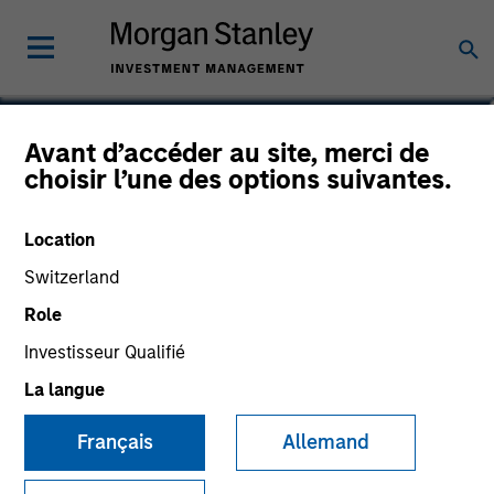
Brian C. Smith, CFP®
Avant d’accéder au site, merci de
choisir l’une des options suivantes.
Head of the Wealth Education Center
Location
Switzerland
Role
Investisseur Qualifié
La langue
Français
Allemand