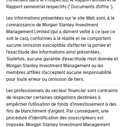
Rapport semestriel respectifs (' Documents d'offre ').
PRESS RELEASE
PR
Les informations présentées sur le site Web sont, à la
connaissance de Morgan Stanley Investment
Morgan Stanley Investment
Mo
Management Limited (qui a dûment veillé à ce que ce
Management introduces Wealth
Ma
soit le cas), conformes à la réalité et ne comportent
Education Center
In
Morgan Stanley Investment Management
Mo
aucune omission susceptible d'affecter la portée et
(MSIM) today announced the launch of the
(MS
l'exactitude des informations ainsi présentées.
Wealth Education Center, a centralized
Tax
Toutefois, aucune garantie d'exactitude n'est donnée et
education platform designed to help financial
ed
Morgan Stanley Investment Management ou les
advisors translate growing market, tax and
in
membres affiliés n'acceptent aucune responsabilité
investment complexity into clear, practical
pour toute erreur ou omission de tiers.
guidance for their clients.
Les professionnels du secteur financier sont contraints
04-MAY-2026
19-
de respecter certaines obligations destinées à
empêcher l’utilisation de fonds d’investissement à des
fins de blanchiment d’argent. Par conséquent, une
procédure d’identification des souscripteurs est
imposée. Morgan Stanley Investment Management