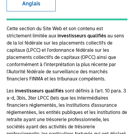
Anglais
Cette section du Site Web et son contenu est
strictement limitée aux
investisseurs qualifiés
au sens
de la loi fédérale sur les placements collectifs de
capitaux (LPCC) et l'ordonnance fédérale sur les
placements collectifs de capitaux (OPCC) ainsi que
conformément à l'interprétation la plus récente par
YEARS OF INDUSTRY EXPERIENCE
l'Autorité fédérale de surveillance des marchés
15
Years
financiers FINMA et les tribunaux compétents.
Les
investisseurs qualifiés
sont définis à l'art. 10 para. 3
a-d, 3bis, 3ter LPCC (tels que les intermédiaires
financiers réglementés, les institutions d'assurance
Brian is a Managing Director of Eaton Vance
réglementées, les entités publiques et les institutions de
Distributors, Inc., part of Morgan Stanley
retraite ayant une trésorerie professionnelle, les
Investment Management (MSIM), and serves as
sociétés ayant des activités de trésorerie
Head of the Wealth Education Center. The Wealth
professionnelle, les particuliers fortunés qui ont déclaré