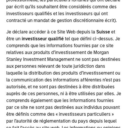
Education Center is MSIM’s advisor education
par écrit qu'ils souhaitent être considérés comme des
platform designed to upskill financial professionals
investisseurs qualifiés et les investisseurs qui ont
with a focus on building more sophisticated, client
contracté un mandat de gestion discrétionnaire écrit).
centric practices through investment education,
timely market updates, and practice management
Je déclare accéder à ce Site Web depuis la
Suisse
et
insights.
être un
investisseur qualifié
tel que défini ci-dessus. Je
comprends que les informations fournies par ce site
Previously, Brian was co head of the Wealth
relatives aux produits d’investissement de Morgan
Strategies Group, where he led a team of product
Stanley Investment Management ne sont pas destinées
and relationship specialists focused on delivering
aux personnes relevant de toute juridiction dans
solutions for high net worth investors and
laquelle la distribution des produits d’investissement ou
developing new offerings to address evolving client
la communication des informations afférentes n’est pas
needs. His work has included advisor education
autorisée, et ne sont pas destinées à être distribuées
and implementation support across customized
auprès de ces personnes, ni à être utilisées par elles. Je
separately managed accounts, tax loss harvesting,
comprends également que les informations fournies
concentrated stock strategies, charitable giving,
par ce site ne sont pas destinées aux individus pouvant
and options overlay strategies.
être définis comme des « investisseurs particuliers »
Brian joined Eaton Vance in 2016 and began his
par l’autorité de réglementation du pays depuis lequel
career in the investment management industry in
se fait l’accès au site web. Les informations ou opinions