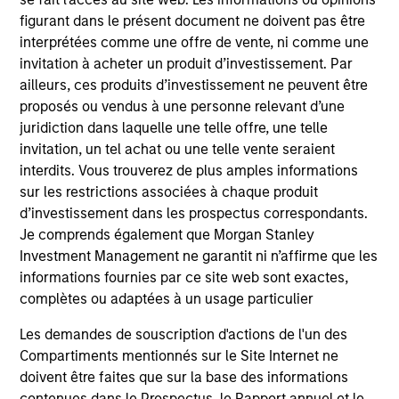
2011 at Fidelity Investments. Morgan Stanley
figurant dans le présent document ne doivent pas être
acquired Eaton Vance in March 2021.
interprétées comme une offre de vente, ni comme une
invitation à acheter un produit d’investissement. Par
Brian earned a B.S. from Stonehill College and
ailleurs, ces produits d’investissement ne peuvent être
holds the Certified Financial Planner™ (CFP®)
proposés ou vendus à une personne relevant d’une
designation.
juridiction dans laquelle une telle offre, une telle
invitation, un tel achat ou une telle vente seraient
interdits. Vous trouverez de plus amples informations
sur les restrictions associées à chaque produit
Team Insights
d’investissement dans les prospectus correspondants.
Je comprends également que Morgan Stanley
Investment Management ne garantit ni n’affirme que les
informations fournies par ce site web sont exactes,
complètes ou adaptées à un usage particulier
Les demandes de souscription d'actions de l'un des
Compartiments mentionnés sur le Site Internet ne
doivent être faites que sur la base des informations
contenues dans le Prospectus, le Rapport annuel et le