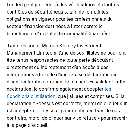
Limited peut procéder à des vérifications et d’autres
contrôles de sécurité requis, afin de remplir les
May not represent all Team Members.
obligations en vigueur pour les professionnels du
The information on this page is for informational
secteur financier destinées à lutter contre le
purposes only. The information contained herein does
blanchiment d’argent et la criminalité financière.
not constitute and should not be construed as an
offering of advisory services or an offer to sell or a
J’admets que ni Morgan Stanley Investment
solicitation of an offer to buy any securities in any
Management Limited ni l’une de ses filiales ne pourront
jurisdiction in which such offer or solicitation,
purchase or sale would be unlawful under the
être tenus responsables de toute perte découlant
securities, insurance or other laws of such jurisdiction.
directement ou indirectement d’un accès à des
informations à la suite d’une fausse déclaration ou
All investing involves risks, including a loss of principal.
d’une déclaration erronée de ma part. En validant cette
Please refer to the strategy detail page for important
déclaration, je confirme également accepter
les
information on the strategy, including additional risk
Conditions d’utilisation
, que j’ai lues et comprises. Si la
considerations.
déclaration ci-dessus est correcte, merci de cliquer sur
« J’accepte » ci-dessous pour continuer. Dans le cas
contraire, merci de cliquer sur « Je refuse » pour revenir
à la page d’accueil.