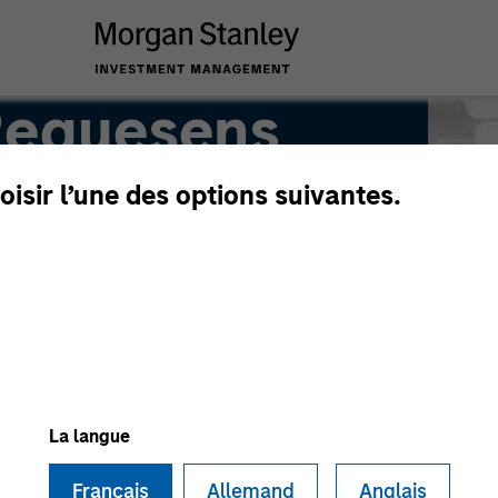
Requesens
oisir l’une des options suivantes.
La langue
Français
Allemand
Anglais