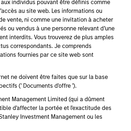
s aux individus pouvant être définis comme
 l’accès au site web. Les informations ou
de vente, ni comme une invitation à acheter
osés ou vendus à une personne relevant d’une
aient interdits. Vous trouverez de plus amples
ectus correspondants. Je comprends
Y
tions fournies par ce site web sont
T Video - Q3 2026
et ne doivent être faites que sur la base
 for Q3 2026 we highlighted
ctifs (' Documents d'offre ').
ant themes, amongst others,
 across the global investment
stment Management Limited (qui a dûment
ble d'affecter la portée et l'exactitude des
n Stanley Investment Management ou les