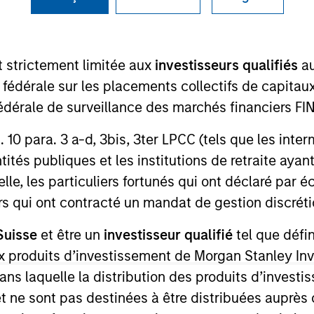
TEAM
Portfolio Solutions
t strictement limitée aux
investisseurs qualifiés
au
Group
e fédérale sur les placements collectifs de capit
té fédérale de surveillance des marchés financiers 
rt. 10 para. 3 a-d, 3bis, 3ter LPCC (tels que les int
lio specialist in the Portfolio Solutions Group at MSIM,
ités publiques et les institutions de retraite ayant
of industry experience. Blanca received her dual B.S.,
lle, les particuliers fortunés qui ont déclaré par 
University and Universidad Pontificia de Comillas (ICAD
urs qui ont contracté un mandat de gestion discrétio
Suisse
et être un
investisseur qualifié
tel que défi
 aux produits d’investissement de Morgan Stanley
dans laquelle la distribution des produits d’inves
et ne sont pas destinées à être distribuées auprès 