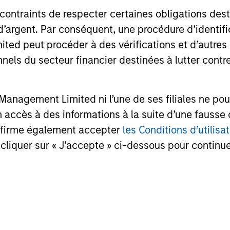
20-JUL-2026
17-JUL-202
 contraints de respecter certaines obligations dest
d’argent. Par conséquent, une procédure d’identifi
 peut procéder à des vérifications et d’autres co
nnels du secteur financier destinées à lutter contre
nal purposes only. The information contained herein does not c
anagement Limited ni l’une de ses filiales ne pou
or a solicitation of an offer to buy any securities in any jurisdi
curities, insurance or other laws of such jurisdiction.
accès à des informations à la suite d’une fausse 
confirme également accepter
les Conditions d’utilisat
principal.
cliquer sur « J’accepte » ci-dessous pour continuer
ortant information on the strategy, including additional risk co
.
ley