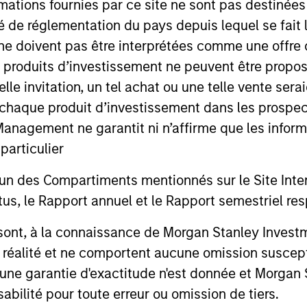
mations fournies par ce site ne sont pas destinée
ité de réglementation du pays depuis lequel se fait
ne doivent pas être interprétées comme une offre 
es produits d’investissement ne peuvent être prop
telle invitation, un tel achat ou une telle vente ser
 à chaque produit d’investissement dans les prosp
CARON’S CORNER
QUARTERL
agement ne garantit ni n’affirme que les informa
articulier
There’s a New Sheriff in
The BEA
Town: Culture Change at the
un des Compartiments mentionnés sur le Site Intern
In The BEAT
Fed
, le Rapport annuel et le Rapport semestriel respe
five import
Fed policy is changing and may reshape
that we see
how we think about valuations, inflation
b sont, à la connaissance de Morgan Stanley Inve
landscape.
and interest rate policy. The Fed may also
la réalité et ne comportent aucune omission suscepti
increase their supply-side data indicators
versus what have traditionally been
ucune garantie d'exactitude n'est donnée et Morga
demand-side. We explain the relevance
bilité pour toute erreur ou omission de tiers.
and nuances of these changes.