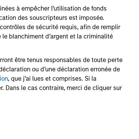
6
inées à empêcher l’utilisation de fonds
cation des souscripteurs est imposée.
ntrôles de sécurité requis, afin de remplir
 le blanchiment d’argent et la criminalité
onstitute and should not be construed as an
rront être tenus responsables de toute perte
ction in which such offer or solicitation,
déclaration ou d’une déclaration erronée de
ion
, que j’ai lues et comprises. Si la
. Dans le cas contraire, merci de cliquer sur
nsiderations.