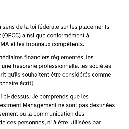
 sens de la loi fédérale sur les placements
aux (OPCC) ainsi que conformément à
FINMA et les tribunaux compétents.
ermédiaires financiers réglementés, les
 based in New York. She joined
 une trésorerie professionnelle, les sociétés
 summa cum laude, in
écrit qu'ils souhaitent être considérés comme
E) in Spain.
nnaire écrit).
ni ci-dessus. Je comprends que les
 Investment Management ne sont pas destinées
tissement ou la communication des
de ces personnes, ni à être utilisées par