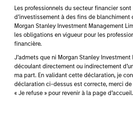
05-AUG-2026
Les professionnels du secteur financier sont
d’investissement à des fins de blanchiment 
Morgan Stanley Investment Management Limited
les obligations en vigueur pour les professio
May not represent all Team Members.
financière.
The information on this page is for informatio
J’admets que ni Morgan Stanley Investment M
offering of advisory services or an offer to sell 
purchase or sale would be unlawful under the se
découlant directement ou indirectement d’un 
ma part. En validant cette déclaration, je 
All investing involves risks, including a loss of 
déclaration ci-dessus est correcte, merci de 
Please refer to the strategy detail page for imp
« Je refuse » pour revenir à la page d’accueil
Morgan Stan