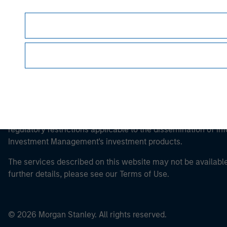
Morgan Stan
This is a Marketing Communication.
It is important that users read the Terms of Use before proce
regulatory restrictions applicable to the dissemination of i
Investment Management's investment products.
The services described on this website may not be available in
further details, please see our Terms of Use.
© 2026 Morgan Stanley. All rights reserved.