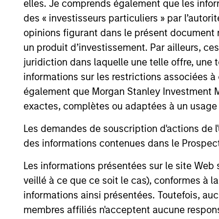
elles. Je comprends également que les infor
des « investisseurs particuliers » par l’autor
opinions figurant dans le présent document 
un produit d’investissement. Par ailleurs, c
juridiction dans laquelle une telle offre, une 
informations sur les restrictions associées
QUARTERLY
également que Morgan Stanley Investment Man
exactes, complètes ou adaptées à un usage p
The BEAT™ for Q3 2026 -
August
Les demandes de souscription d'actions de l'
des informations contenues dans le Prospectus
Use The BEAT™ as your timely resource for
the markets. Each edition gives you ideas
Les informations présentées sur le site We
and insights that show you how to
veillé à ce que ce soit le cas), conformes à 
navigate the current investment
environment.
informations ainsi présentées. Toutefois, a
membres affiliés n'acceptent aucune responsa