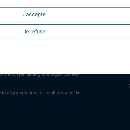
ley Careers
J'accepte
Je refuse
eding as it explains certain legal and
nformation pertaining to Morgan Stanley
 all jurisdictions or to all persons. For