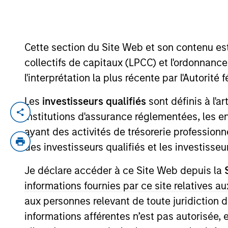
YEARS OF INDUSTRY EXPERIENCE
Cette section du Site Web et son contenu es
14
Years
collectifs de capitaux (LPCC) et l'ordonnanc
l'interprétation la plus récente par l'Autori
Les
investisseurs qualifiés
sont définis à l'a
Blanca is an executive director and portfo
institutions d'assurance réglementées, les ent
Morgan Stanley in 2012 and has 14 years 
ayant des activités de trésorerie professionne
International Business from Northeastern 
des investisseurs qualifiés et les investisse
Je déclare accéder à ce Site Web depuis la
Team Insights
informations fournies par ce site relatives
aux personnes relevant de toute juridiction 
informations afférentes n’est pas autorisée, 