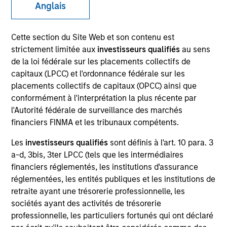
Anglais
Cette section du Site Web et son contenu est
strictement limitée aux
investisseurs qualifiés
au sens
de la loi fédérale sur les placements collectifs de
capitaux (LPCC) et l'ordonnance fédérale sur les
placements collectifs de capitaux (OPCC) ainsi que
conformément à l'interprétation la plus récente par
l'Autorité fédérale de surveillance des marchés
YEARS OF INDUSTRY EXPERIENCE
financiers FINMA et les tribunaux compétents.
6
Years
Les
investisseurs qualifiés
sont définis à l'art. 10 para. 3
a-d, 3bis, 3ter LPCC (tels que les intermédiaires
financiers réglementés, les institutions d'assurance
réglementées, les entités publiques et les institutions de
Ashley is a portfolio specialist on the Emerging
retraite ayant une trésorerie professionnelle, les
Markets Equity team. She joined Morgan Stanley in
sociétés ayant des activités de trésorerie
2017 and has 6 years of investment experience.
professionnelle, les particuliers fortunés qui ont déclaré
Ashley holds her Series 7 and 63 registrations.