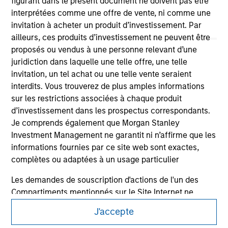
figurant dans le présent document ne doivent pas être
interprétées comme une offre de vente, ni comme une
invitation à acheter un produit d’investissement. Par
ailleurs, ces produits d’investissement ne peuvent être
proposés ou vendus à une personne relevant d’une
juridiction dans laquelle une telle offre, une telle
invitation, un tel achat ou une telle vente seraient
interdits. Vous trouverez de plus amples informations
sur les restrictions associées à chaque produit
Morgan Stanley
d’investissement dans les prospectus correspondants.
Je comprends également que Morgan Stanley
Morgan Stanley Careers
Investment Management ne garantit ni n’affirme que les
informations fournies par ce site web sont exactes,
complètes ou adaptées à un usage particulier
Les demandes de souscription d'actions de l'un des
Compartiments mentionnés sur le Site Internet ne
This is a Marketing Communication.
doivent être faites que sur la base des informations
J'accepte
It is important that users read the Terms of Use before
contenues dans le Prospectus, le Rapport annuel et le
proceeding as it explains certain legal and regulatory