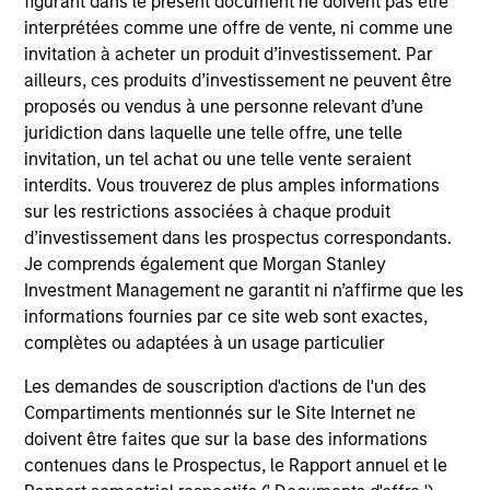
figurant dans le présent document ne doivent pas être
interprétées comme une offre de vente, ni comme une
invitation à acheter un produit d’investissement. Par
ailleurs, ces produits d’investissement ne peuvent être
proposés ou vendus à une personne relevant d’une
juridiction dans laquelle une telle offre, une telle
invitation, un tel achat ou une telle vente seraient
interdits. Vous trouverez de plus amples informations
sur les restrictions associées à chaque produit
d’investissement dans les prospectus correspondants.
ALTS IN FOCUS
AR
Je comprends également que Morgan Stanley
Hedge Funds 2026 Midyear Outlook
Lo
Investment Management ne garantit ni n’affirme que les
"H
informations fournies par ce site web sont exactes,
As markets grow more complex and the
complètes ou adaptées à un usage particulier
dispersion of outcomes increases, we believe
Am
hedge funds will continue to play a valuable
see
Les demandes de souscription d'actions de l'un des
role in investor portfolios through 2026,
por
Compartiments mentionnés sur le Site Internet ne
offering the potential to enhance returns,
the
doivent être faites que sur la base des informations
reduce volatility, and provide diversification
vol
contenues dans le Prospectus, le Rapport annuel et le
regardless of the market’s ultimate direction.