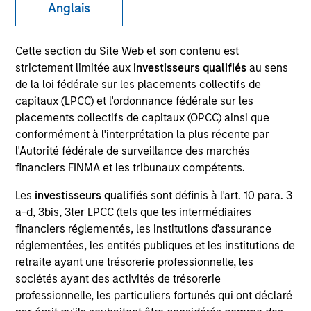
Anglais
Cette section du Site Web et son contenu est
strictement limitée aux
investisseurs qualifiés
au sens
de la loi fédérale sur les placements collectifs de
capitaux (LPCC) et l'ordonnance fédérale sur les
placements collectifs de capitaux (OPCC) ainsi que
conformément à l'interprétation la plus récente par
l'Autorité fédérale de surveillance des marchés
YEARS OF INDUSTRY EXPERIENCE
financiers FINMA et les tribunaux compétents.
22
Years
Les
investisseurs qualifiés
sont définis à l'art. 10 para. 3
a-d, 3bis, 3ter LPCC (tels que les intermédiaires
TEAM
financiers réglementés, les institutions d'assurance
AIP Hedge Fund Team
réglementées, les entités publiques et les institutions de
retraite ayant une trésorerie professionnelle, les
sociétés ayant des activités de trésorerie
professionnelle, les particuliers fortunés qui ont déclaré
Andrew is a Managing Director for Morgan Stanley