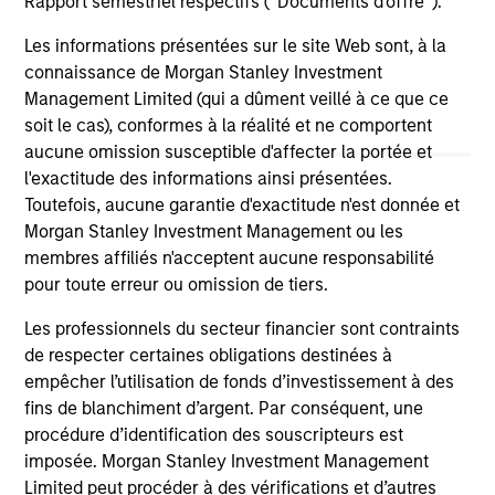
Rapport semestriel respectifs (' Documents d'offre ').
Les informations présentées sur le site Web sont, à la
16-JUL-2026
13
connaissance de Morgan Stanley Investment
Management Limited (qui a dûment veillé à ce que ce
soit le cas), conformes à la réalité et ne comportent
aucune omission susceptible d'affecter la portée et
l'exactitude des informations ainsi présentées.
Toutefois, aucune garantie d'exactitude n'est donnée et
Morgan Stanley Investment Management ou les
May not represent all Team Members.
membres affiliés n'acceptent aucune responsabilité
The information on this page is for informational
pour toute erreur ou omission de tiers.
purposes only. The information contained herein does
not constitute and should not be construed as an
Les professionnels du secteur financier sont contraints
offering of advisory services or an offer to sell or a
de respecter certaines obligations destinées à
solicitation of an offer to buy any securities in any
empêcher l’utilisation de fonds d’investissement à des
jurisdiction in which such offer or solicitation,
purchase or sale would be unlawful under the
fins de blanchiment d’argent. Par conséquent, une
securities, insurance or other laws of such jurisdiction.
procédure d’identification des souscripteurs est
imposée. Morgan Stanley Investment Management
All investing involves risks, including a loss of principal.
Limited peut procéder à des vérifications et d’autres