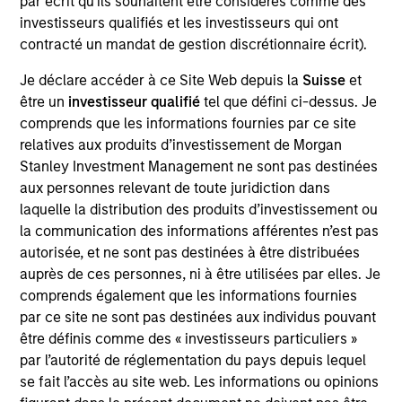
par écrit qu'ils souhaitent être considérés comme des
Investment Management, based in London. He is
investisseurs qualifiés et les investisseurs qui ont
head of international (ex-Americas) for the MSIM
contracté un mandat de gestion discrétionnaire écrit).
Hedge Fund Solutions team, with responsibilities
including client advisory and relationships with
Je déclare accéder à ce Site Web depuis la
Suisse
et
European portfolio managers and counterparties for
être un
investisseur qualifié
tel que défini ci-dessus. Je
the team’s multi-PM market neutral strategy. He
comprends que les informations fournies par ce site
joined Morgan Stanley in 2004 and has over 18
relatives aux produits d’investissement de Morgan
years of relevant industry experience, having
Stanley Investment Management ne sont pas destinées
worked across portfolio management and research
aux personnes relevant de toute juridiction dans
roles during his tenure at the firm. Andrew holds a
laquelle la distribution des produits d’investissement ou
B.Sc. (Hons) in business economics with computing
la communication des informations afférentes n’est pas
from the University of Surrey. He holds the
autorisée, et ne sont pas destinées à être distribuées
Chartered Alternative Investment Analyst ("CAIA")
auprès de ces personnes, ni à être utilisées par elles. Je
designation.
comprends également que les informations fournies
par ce site ne sont pas destinées aux individus pouvant
être définis comme des « investisseurs particuliers »
Team Insights
par l’autorité de réglementation du pays depuis lequel
se fait l’accès au site web. Les informations ou opinions