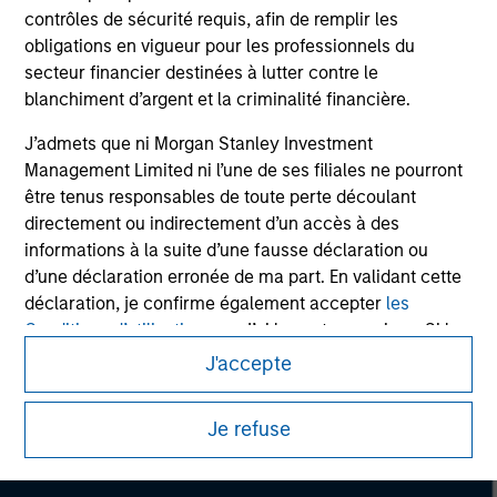
Please refer to the strategy detail page for important
contrôles de sécurité requis, afin de remplir les
information on the strategy, including additional risk
obligations en vigueur pour les professionnels du
considerations.
secteur financier destinées à lutter contre le
blanchiment d’argent et la criminalité financière.
J’admets que ni Morgan Stanley Investment
Management Limited ni l’une de ses filiales ne pourront
être tenus responsables de toute perte découlant
directement ou indirectement d’un accès à des
informations à la suite d’une fausse déclaration ou
d’une déclaration erronée de ma part. En validant cette
déclaration, je confirme également accepter
les
Conditions d’utilisation
, que j’ai lues et comprises. Si la
déclaration ci-dessus est correcte, merci de cliquer sur
J'accepte
Morgan Stanley
« J’accepte » ci-dessous pour continuer. Dans le cas
contraire, merci de cliquer sur « Je refuse » pour revenir
Morgan Stanley Careers
Je refuse
à la page d’accueil.