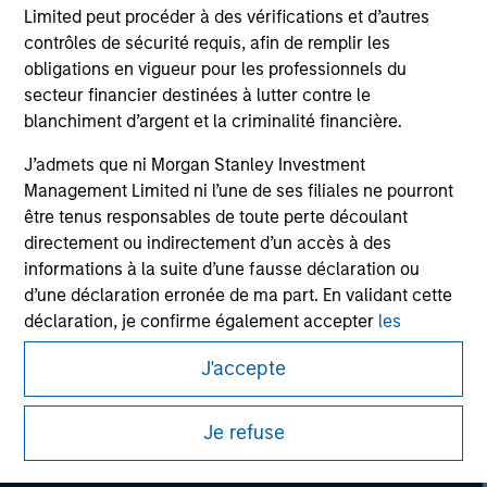
Limited peut procéder à des vérifications et d’autres
Please refer to the strategy detail page for important
contrôles de sécurité requis, afin de remplir les
information on the strategy, including additional risk
obligations en vigueur pour les professionnels du
considerations.
secteur financier destinées à lutter contre le
blanchiment d’argent et la criminalité financière.
J’admets que ni Morgan Stanley Investment
Management Limited ni l’une de ses filiales ne pourront
être tenus responsables de toute perte découlant
directement ou indirectement d’un accès à des
informations à la suite d’une fausse déclaration ou
d’une déclaration erronée de ma part. En validant cette
déclaration, je confirme également accepter
les
Conditions d’utilisation
, que j’ai lues et comprises. Si la
J'accepte
déclaration ci-dessus est correcte, merci de cliquer sur
Morgan Stanley
« J’accepte » ci-dessous pour continuer. Dans le cas
contraire, merci de cliquer sur « Je refuse » pour revenir
Je refuse
Morgan Stanley Careers
à la page d’accueil.