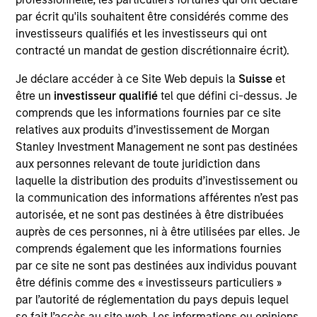
ETF Markets Ecosystem and Platform development.
par écrit qu'ils souhaitent être considérés comme des
A platform that grew from $300B to $2.3T during
investisseurs qualifiés et les investisseurs qui ont
her tenure and expanded across asset classes and
contracté un mandat de gestion discrétionnaire écrit).
geographies. In her time at BlackRock, she served
as the Co-Head of ETF Global Markets Americas,
Je déclare accéder à ce Site Web depuis la
Suisse
et
and most recently was the Global Head of Fixed
être un
investisseur qualifié
tel que défini ci-dessus. Je
Income Product Architecture & Platform for iShares.
comprends que les informations fournies par ce site
Ally joined BlackRock from Morgan Stanley’s
relatives aux produits d’investissement de Morgan
Institutional Equity Division where she was an
Stanley Investment Management ne sont pas destinées
equity sales-trader. She began her career at
aux personnes relevant de toute juridiction dans
Deutsche Bank in the Global Markets Fixed Income
laquelle la distribution des produits d’investissement ou
Division. Ally holds a B.A in history from Princeton
la communication des informations afférentes n’est pas
University and an M.B.A. from the University of
autorisée, et ne sont pas destinées à être distribuées
California’s Haas School of Business.
auprès de ces personnes, ni à être utilisées par elles. Je
comprends également que les informations fournies
par ce site ne sont pas destinées aux individus pouvant
être définis comme des « investisseurs particuliers »
Team Insights
par l’autorité de réglementation du pays depuis lequel
se fait l’accès au site web. Les informations ou opinions