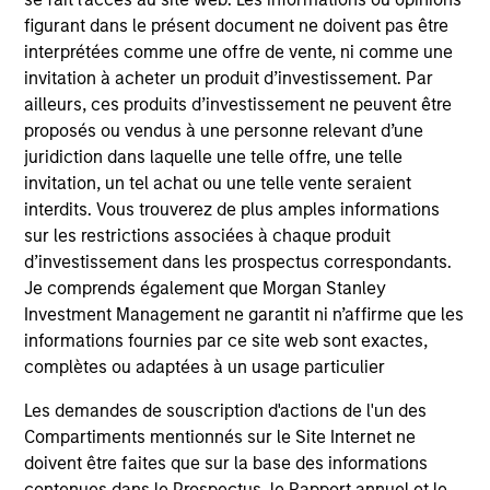
figurant dans le présent document ne doivent pas être
interprétées comme une offre de vente, ni comme une
invitation à acheter un produit d’investissement. Par
ailleurs, ces produits d’investissement ne peuvent être
proposés ou vendus à une personne relevant d’une
juridiction dans laquelle une telle offre, une telle
invitation, un tel achat ou une telle vente seraient
interdits. Vous trouverez de plus amples informations
sur les restrictions associées à chaque produit
MEDIA APPEARANCE
PR
d’investissement dans les prospectus correspondants.
Je comprends également que Morgan Stanley
Global Head of ETF Strategy at
Mo
Investment Management ne garantit ni n’affirme que les
Morgan Stanley Investment
Ma
informations fournies par ce site web sont exactes,
Management: Ally Wallace on
Pr
Ally Wallace, Global Head of ETF Strategy at
Mo
complètes ou adaptées à un usage particulier
InvestmentNews
Morgan Stanley Investment Management,
(M
Les demandes de souscription d'actions de l'un des
joined InvestmentNews in the Nasdaq, where
Va
Compartiments mentionnés sur le Site Internet ne
she discussed Morgan Stanley Investment
(N
doivent être faites que sur la base des informations
Management's expanding ETF platform and the
see
contenues dans le Prospectus, le Rapport annuel et le