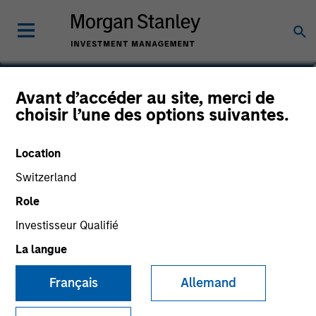
Ally E. Wallace
Avant d’accéder au site, merci de
choisir l’une des options suivantes.
Managing Director
Location
Switzerland
Role
Investisseur Qualifié
La langue
Français
Allemand