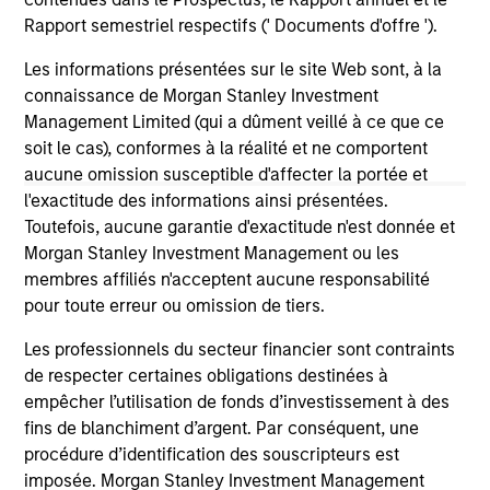
launch of the Morgan Stanley Bitcoin Trust
inc
Rapport semestriel respectifs (' Documents d'offre ').
(MSBT), marking MSIM’s first entry into the
an
cryptocurrency market.
is 
14-APR-2026
05
Les informations présentées sur le site Web sont, à la
and
connaissance de Morgan Stanley Investment
sin
Management Limited (qui a dûment veillé à ce que ce
20
soit le cas), conformes à la réalité et ne comportent
aucune omission susceptible d'affecter la portée et
l'exactitude des informations ainsi présentées.
Toutefois, aucune garantie d'exactitude n'est donnée et
May not represent all Team Members.
Morgan Stanley Investment Management ou les
membres affiliés n'acceptent aucune responsabilité
The information on this page is for informational
pour toute erreur ou omission de tiers.
purposes only. The information contained herein does
not constitute and should not be construed as an
Les professionnels du secteur financier sont contraints
offering of advisory services or an offer to sell or a
de respecter certaines obligations destinées à
solicitation of an offer to buy any securities in any
jurisdiction in which such offer or solicitation,
empêcher l’utilisation de fonds d’investissement à des
purchase or sale would be unlawful under the
fins de blanchiment d’argent. Par conséquent, une
securities, insurance or other laws of such jurisdiction.
procédure d’identification des souscripteurs est
All investing involves risks, including a loss of principal.
imposée. Morgan Stanley Investment Management