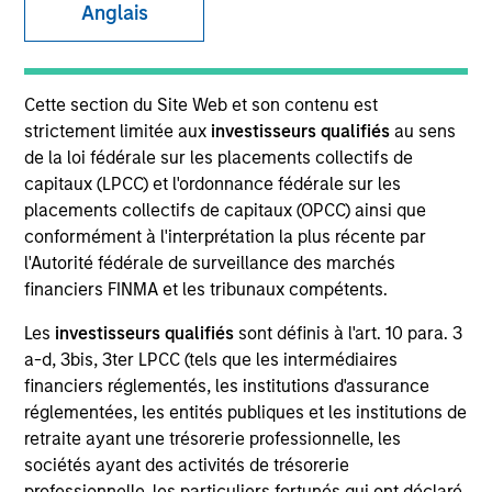
Anglais
Cette section du Site Web et son contenu est
strictement limitée aux
investisseurs qualifiés
au sens
de la loi fédérale sur les placements collectifs de
capitaux (LPCC) et l'ordonnance fédérale sur les
placements collectifs de capitaux (OPCC) ainsi que
conformément à l'interprétation la plus récente par
YEARS OF INDUSTRY EXPERIENCE
l'Autorité fédérale de surveillance des marchés
24
Years
financiers FINMA et les tribunaux compétents.
Les
investisseurs qualifiés
sont définis à l'art. 10 para. 3
a-d, 3bis, 3ter LPCC (tels que les intermédiaires
financiers réglementés, les institutions d'assurance
Ally Wallace is a Managing Director and Global
réglementées, les entités publiques et les institutions de
Head of ETFs for MSIM’s ETF business. Prior to
retraite ayant une trésorerie professionnelle, les
joining MSIM in 2022, Ally spent 13 years at
sociétés ayant des activités de trésorerie
BlackRock in the iShares division overseeing the
professionnelle, les particuliers fortunés qui ont déclaré