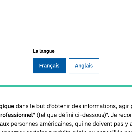
t Approach
Investment Process
Portfoli
La langue
Français
Anglais
erm capital appreciation by investing international
t team believes are undervalued at the time of pur
gique
dans le but d’obtenir des informations, agir
panies it believes have sustainable competitive a
professionnel
* (tel que défini ci-dessous)*. Je re
 integrates analysis of sustainability with respec
 aux personnes américaines, qui ne doivent pas y 
ernalities and governance (also referred to as ESG)