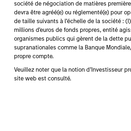
société de négociation de matières premières
devra être agréé(e) ou réglementé(e) pour op
de taille suivants à l’échelle de la société : (I
Investment App
millions d'euros de fonds propres, entité ag
organismes publics qui gèrent de la dette pub
supranationales comme la Banque Mondiale, le 
propre compte.
Our investment philosophy is simple: W
Veuillez noter que la notion d’Investisseur pr
strictly defined as those with compet
site web est consulté.
opportunities and manage risk for clie
The investment team believes that str
to intrinsic value. We believe these l
disruption, financial strength and ESG 
advantages and growth that creates v