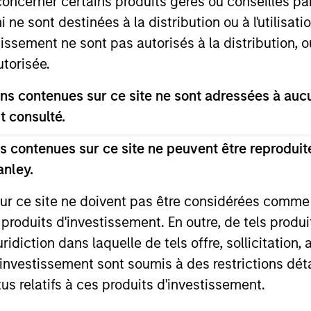
concerner certains produits gérés ou conseillés p
 ne sont destinées à la distribution ou à l'utilisat
tissement ne sont pas autorisés à la distribution, o
utorisée.
s contenues sur ce site ne sont adressées à aucun
t consulté.
 contenues sur ce site ne peuvent être reproduite
2
anley.
sur ce site ne doivent pas être considérées comm
 produits d'investissement. En outre, de tels produ
Reading Day
Di
diction dans laquelle de tels offre, sollicitation,
Ch
d’investissement sont soumis à des restrictions dét
ed
Members of Global Opportunity
tus relatifs à ces produits d'investissement.
d
participate in activities that emphasize
– We
,
the aforementioned core values that
alig