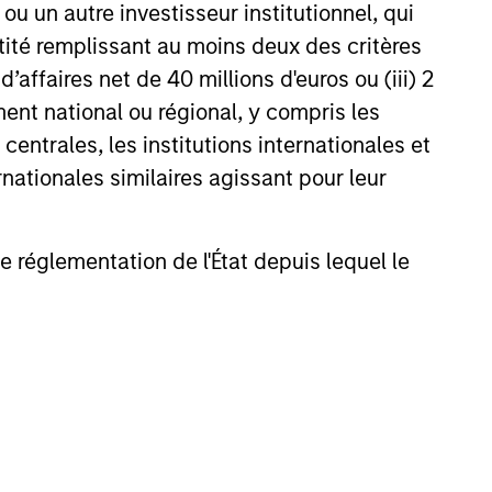
u un autre investisseur institutionnel, qui
ntité remplissant au moins deux des critères
 d’affaires net de 40 millions d'euros ou (iii) 2
ent national ou régional, y compris les
entrales, les institutions internationales et
nationales similaires agissant pour leur
nvestments in high quality companies -
de réglementation de l'État depuis lequel le
s value - we can best capture
estments purchased at a large discount
are sustainable with respect to
ying company has strong competitive