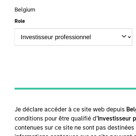
International Equity
Belgium
Role
Overview
Investmen
Overview
International Opportunity
seeks long-t
emerging companies that the investmen
Je déclare accéder à ce site web depuis
Bel
investment team typically favors com
conditions pour être qualifié d’
Investisseur 
through growth. The investment process
contenues sur ce site ne sont pas destinées
strength, environmental and social ext