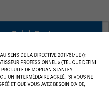
Quick Facts
Benchmark
MSCI All Country World Ex USA Index
 SENS DE LA DIRECTIVE 2011/61/UE («
ESTISSEUR PROFESSIONNEL » (TEL QUE DÉFINI
ES PRODUITS DE MORGAN STANLEY
U UN INTERMÉDIAIRE AGRÉÉ. SI VOUS NE
ÉÉ ET QUE VOUS AVEZ BESOIN D’AIDE,