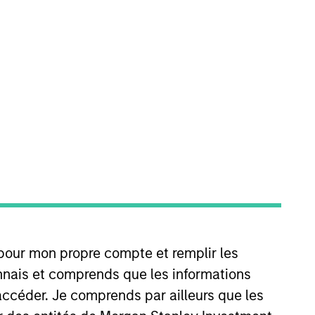
o Managers
Insights
ly in high quality, established and
chase. To achieve its objective, the
 pour mon propre compte et remplir les
dvantages that can be monetized
connais et comprends que les informations
t to disruptive change, financial
accéder. Je comprends par ailleurs que les
.