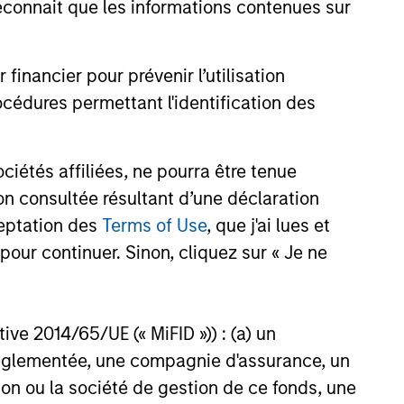
onnait que les informations contenues sur
 value curiosity, perspective and
nership
nancier pour prévenir l’utilisation
cédures permettant l'identification des
 promote a creative work
ronment that adapts as the world
ves
étés affiliées, ne pourra être tenue
n consultée résultant d’une déclaration
ceptation des
Terms of Use
, que j'ai lues et
pour continuer. Sinon, cliquez sur « Je ne
ctive 2014/65/UE (« MiFID »)) : (a) un
t réglementée, une compagnie d'assurance, un
on ou la société de gestion de ce fonds, une