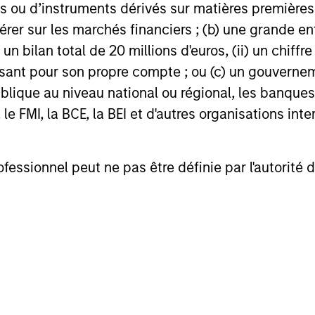
 ou d’instruments dérivés sur matières premières o
érer sur les marchés financiers ; (b) une grande e
) un bilan total de 20 millions d'euros, (ii) un chiffre
roach
issant pour son propre compte ; ou (c) un gouvernem
lique au niveau national ou régional, les banques c
FMI, la BCE, la BEI et d'autres organisations inter
e believe that by applying a price discipline to i
ofessionnel peut ne pas être définie par l'autorité 
itive advantages and long-term growth that create
nts.
ong stock selection is derived from long-term inv
ong-term investments are best
protected
when they 
externalities, and best
enhanced
when the underl
alue.