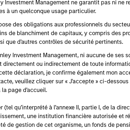
Investment Management ne garantit pas ni ne rec
define the team's culture. For example,
es à un quelconque usage particulier.
– We
each person on the team spends at least
part
 des obligations aux professionnels du secteur fi
one day per month focused on reading,
ins de blanchiment de capitaux, y compris des pro
outside of the office or typical work
– We
nsi que d'autres contrôles de sécurité pertinents.
environment. The purpose of maintaining
envi
a regular reading day is to promote
evol
nley Investment Management, ni aucune de ses soci
curiosity and help maintain perspective.
 directement ou indirectement de toute informatio
Whether it's a company annual report, an
 cette déclaration, je confirme également mon ac
article on a new disruptive technology in
acte, veuillez cliquer sur « J'accepte » ci-dessous 
a science magazine or a value investing
 la page d'accueil.
textbook, the team believes it is critical to
be able to pull oneself away from daily
(tel qu’interprété à l’annexe II, partie I, de la dire
market fluctuations and focus on
tissement, une institution financière autorisée e
continued learning in a constantly
té de gestion de cet organisme, un fonds de pensi
evolving world.