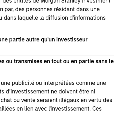
ar des entités de Morgan Stanley Investment
ion par, des personnes résidant dans une
u dans laquelle la diffusion d'informations
e partie autre qu’un investisseur
s ou transmises en tout ou en partie sans le
3
e une publicité ou interprétées comme une
its d’investissement ne doivent être ni
stinguishing
 achat ou vente seraient illégaux en vertu des
aracteristics
aillées en lien avec l'investissement. Ces
 incentivize our team in long-term
nment with clients