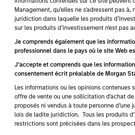
informations contenues sur ce site peuvent 
Management, qu’elles ne s'adressent pas à, ni
juridiction dans laquelle les produits d’inves
sur les produits d’investissement n'est pas a
Je comprends également que les information
Differentiators
professionnel dans le pays où le site Web es
J’accepte et comprends que les informations
1
consentement écrit préalable de Morgan St
Les informations ou les opinions contenues 
offre de vente ou une sollicitation d'achat de
Culture
proposés ni vendus à toute personne d’une juri
lois de ladite juridiction. Tous les produits 
The investment team’s culture is shap
restrictions sont précisées dans les prospec
by three core values that are cultivate
and reinforced in many ways: curiosity