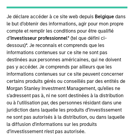
portfolio.
Je déclare accéder à ce site web depuis
Belgique
dans
le but d’obtenir des informations, agir pour mon propre
compte et remplir les conditions pour être qualifié
d’
Investisseur professionnel
* (tel que défini ci-
dessous)*. Je reconnais et comprends que les
informations contenues sur ce site ne sont pas
destinées aux personnes américaines, qui ne doivent
Differentiators
pas y accéder. Je comprends par ailleurs que les
informations contenues sur ce site peuvent concerner
1
certains produits gérés ou conseillés par des entités de
Morgan Stanley Investment Management, qu’elles ne
s'adressent pas à, ni ne sont destinées à la distribution
ou à l'utilisation par, des personnes résidant dans une
Security Selection
juridiction dans laquelle les produits d’investissement
We specialize in high quality securitized investing,
ne sont pas autorisés à la distribution, ou dans laquelle
including traditional, low volatility ABS and Agency MBS
la diffusion d'informations sur les produits
backed by single- and multi-family loans. Our approach
d’investissement n'est pas autorisée.