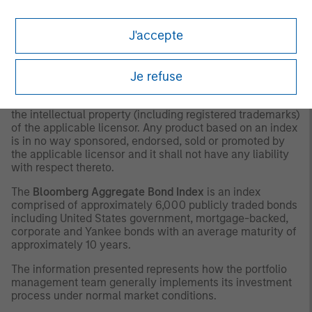
as to tax consequences, before making any investment
decision.
J'accepte
OTHER CONSIDERATIONS
The indexes are unmanaged and do not include any
Je refuse
expenses, fees or sales charges. It is not possible to
invest directly in an index. Any index referred to herein is
the intellectual property (including registered trademarks)
of the applicable licensor. Any product based on an index
is in no way sponsored, endorsed, sold or promoted by
the applicable licensor and it shall not have any liability
with respect thereto.
The
Bloomberg Aggregate Bond Index
is an index
comprised of approximately 6,000 publicly traded bonds
including United States government, mortgage-backed,
corporate and Yankee bonds with an average maturity of
approximately 10 years.
The information presented represents how the portfolio
management team generally implements its investment
process under normal market conditions.