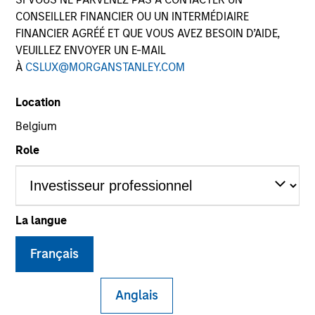
CONSEILLER FINANCIER OU UN INTERMÉDIAIRE
FINANCIER AGRÉÉ ET QUE VOUS AVEZ BESOIN D’AIDE,
Quick Facts
VEUILLEZ ENVOYER UN E-MAIL
Benchmark
À
CSLUX@MORGANSTANLEY.COM
Bloomberg Aggregate Index
Location
Belgium
Insights
Role
Overview
La langue
The High Quality Premier strategy takes a risk-controlled
approach that seeks to add value through security
Français
selection, sector emphasis and yield curve
management. We emphasize high quality securitized
Anglais
bonds due to their attractive yields and low correlation to
risk assets, which help stabilize returns in a diversified