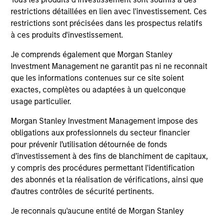
assets, helping offset risk in a diversified portfolio.
restrictions détaillées en lien avec l'investissement. Ces
restrictions sont précisées dans les prospectus relatifs
à ces produits d'investissement.
Investment Approach
Je comprends également que Morgan Stanley
Investment Management ne garantit pas ni ne reconnait
que les informations contenues sur ce site soient
exactes, complètes ou adaptées à un quelconque
We invest in high quality securitized bonds with stable
usage particulier.
and predictable cash flows and low credit and event risk.
These types of securities can produce consistent returns
Morgan Stanley Investment Management impose des
and preserve capital during times of capital market
obligations aux professionnels du secteur financier
uncertainty. We seek to provide liquidity in all markets
pour prévenir l’utilisation détournée de fonds
and deliver a consistent return profile with a low
d’investissement à des fins de blanchiment de capitaux,
correlation to risk assets, helping offset risk in a
y compris des procédures permettant l'identification
diversified portfolio.
des abonnés et la réalisation de vérifications, ainsi que
d'autres contrôles de sécurité pertinents.
Je reconnais qu'aucune entité de Morgan Stanley