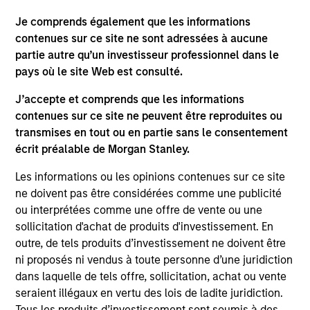
focuses on identifying securitized bonds with stable and
predictable cash flows and low credit and event risk.
Je comprends également que les informations
contenues sur ce site ne sont adressées à aucune
2
partie autre qu’un investisseur professionnel dans le
pays où le site Web est consulté.
J’accepte et comprends que les informations
Sector Emphasis
contenues sur ce site ne peuvent être reproduites ou
We deemphasize corporate bonds. Instead, we
transmises en tout ou en partie sans le consentement
emphasize high quality securitized bonds because they
écrit préalable de Morgan Stanley.
office similar yields to corporate bonds with lower
correlations to risk assets.
Les informations ou les opinions contenues sur ce site
ne doivent pas être considérées comme une publicité
3
ou interprétées comme une offre de vente ou une
sollicitation d'achat de produits d'investissement. En
outre, de tels produits d’investissement ne doivent être
ni proposés ni vendus à toute personne d’une juridiction
Results of Our Process
dans laquelle de tels offre, sollicitation, achat ou vente
We seek to provide liquidity in all markets and deliver a
seraient illégaux en vertu des lois de ladite juridiction.
consistent return profile with a low correlation to risk
Tous les produits d’investissement sont soumis à des