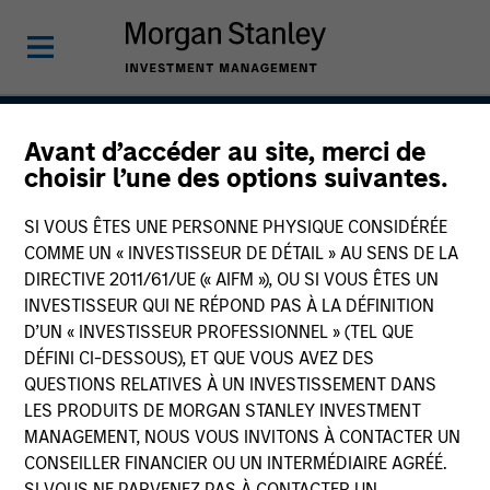
Avant d’accéder au site, merci de
Atlanta Capital High
choisir l’une des options suivantes.
Quality Premier
SI VOUS ÊTES UNE PERSONNE PHYSIQUE CONSIDÉRÉE
COMME UN « INVESTISSEUR DE DÉTAIL » AU SENS DE LA
DIRECTIVE 2011/61/UE (« AIFM »), OU SI VOUS ÊTES UN
INVESTISSEUR QUI NE RÉPOND PAS À LA DÉFINITION
Strategy Inception
April 1993
D’UN « INVESTISSEUR PROFESSIONNEL » (TEL QUE
DÉFINI CI-DESSOUS), ET QUE VOUS AVEZ DES
QUESTIONS RELATIVES À UN INVESTISSEMENT DANS
LES PRODUITS DE MORGAN STANLEY INVESTMENT
Asset Class
MANAGEMENT, NOUS VOUS INVITONS À CONTACTER UN
Securitized
CONSEILLER FINANCIER OU UN INTERMÉDIAIRE AGRÉÉ.
SI VOUS NE PARVENEZ PAS À CONTACTER UN