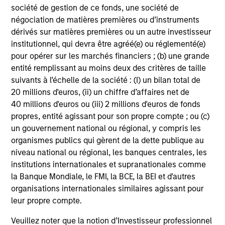
société de gestion de ce fonds, une société de
Seek to provide liquidity in all market conditions
négociation de matières premières ou d’instruments
dérivés sur matières premières ou un autre investisseur
institutionnel, qui devra être agréé(e) ou réglementé(e)
pour opérer sur les marchés financiers ; (b) une grande
Portfolio Managers
entité remplissant au moins deux des critères de taille
suivants à l’échelle de la société : (I) un bilan total de
20 millions d'euros, (ii) un chiffre d’affaires net de
40 millions d'euros ou (iii) 2 millions d'euros de fonds
propres, entité agissant pour son propre compte ; ou (c)
Brad Buie, CFA
un gouvernement national ou régional, y compris les
Executive Director
organismes publics qui gèrent de la dette publique au
niveau national ou régional, les banques centrales, les
institutions internationales et supranationales comme
Kyle Johns, CFA
la Banque Mondiale, le FMI, la BCE, la BEI et d'autres
organisations internationales similaires agissant pour
Executive Director
leur propre compte.
Veuillez noter que la notion d’Investisseur professionnel