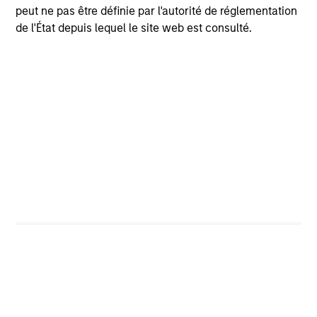
peut ne pas être définie par l'autorité de réglementation
de l'État depuis lequel le site web est consulté.
IMPORTANT INFORMATION
There is no guarantee that any investment strategy will
work under all market conditions, and each investor
should evaluate their ability to invest for the long-term,
especially during periods of downturn in the market.
Risk Considerations:
About Risk:
Investing involves risk, including possible
loss of principal. The value of investments may increase
or decrease in response to economic and financial events
(whether real, expected or perceived) in the U.S. and
global markets. developments. Investments rated below
Investment Grade (typically referred to as “junk”) are
generally subject to greater price volatility and illiquidity
than higher rated investments.
Credit Risk
: Investments
in income securities may be affected by changes in the