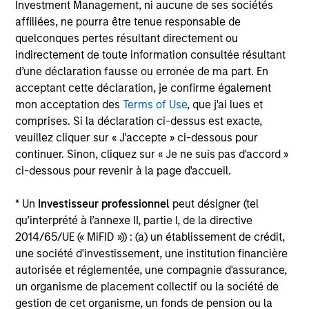
Investment Management, ni aucune de ses sociétés
Investment Process
affiliées, ne pourra être tenue responsable de
quelconques pertes résultant directement ou
indirectement de toute information consultée résultant
d’une déclaration fausse ou erronée de ma part. En
Our Strategy:
1
acceptant cette déclaration, je confirme également
mon acceptation des
Terms of Use
, que j'ai lues et
Focus on issue selection & yield curve management
comprises. Si la déclaration ci-dessus est exacte,
Exploit inefficiencies in asset- and mortgage-
veuillez cliquer sur « J'accepte » ci-dessous pour
backed securities
continuer. Sinon, cliquez sur « Je ne suis pas d'accord »
ci-dessous pour revenir à la page d'accueil.
Systematically underweight corporate bonds
* Un
Investisseur professionnel
peut désigner (tel
qu’interprété à l’annexe II, partie I, de la directive
Our Objective:
2
2014/65/UE (« MiFID »)) : (a) un établissement de crédit,
To serve as a ‘hedge’ to falling equity and other risk
une société d'investissement, une institution financière
asset prices
autorisée et réglementée, une compagnie d'assurance,
un organisme de placement collectif ou la société de
To help cushion against market volatility
gestion de cet organisme, un fonds de pension ou la